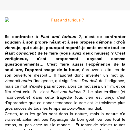
Se confronter à
Fast and furious 7
, c’est se confronter
soudain à son propre néant et à ses propres démons : d’où
viens-je, qui suis-je, pourquoi regardè-je cette merde tout en
étant
conscient
de le faire (vous avez deux heures) ? C’est
vertigineux, c’est proprement abyssal comme
questionnements… C’est faire aussi l’expérience de la
souillure, l'apprentissage de la boue
, éprouver les limites de
son ouverture d’esprit… Il faudrait donc inventer un mot qui
viendrait
après
l’indigence, qui signifierait
l’au-delà
de l’indigence,
mais ce mot n’existe pas encore, alors ce mot sera un film, et ce
film c’est celui-là : c’est
Fast and furious 7
. Le plus terrifiant (et
inconcevable) dans cette tragédie (oui, c’en est une), c’est
d’apprendre que ce nanar tendance lourde est le troisième plus
gros succès de tous les temps au
box-office
mondial.
Certes, tous les goûts sont dans la nature, mais la nature n’a
vraisemblablement pas l’apanage du bon goût, ou pas tout le
temps, ou pas chez tout le monde… Et tenter de relever toutes