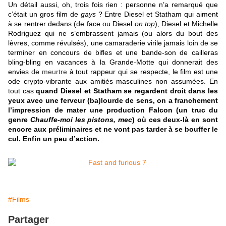
Un détail aussi, oh, trois fois rien : personne n’a remarqué que
c’était un gros film de
gays
? Entre Diesel et Statham qui aiment
à se rentrer dedans (de face ou Diesel
on top
), Diesel et Michelle
Rodriguez qui ne s’embrassent jamais (ou alors du bout des
lèvres, comme révulsés), une camaraderie virile jamais loin de se
terminer en concours de bifles et une bande-son de cailleras
bling-bling en vacances à la Grande-Motte qui donnerait des
envies de
meurtre
à tout rappeur qui se respecte, le film est une
ode crypto-vibrante aux amitiés masculines non assumées. En
tout cas
quand Diesel et Statham se regardent droit dans les
yeux avec une ferveur (ba)lourde de sens, on a franchement
l’impression de mater une production Falcon (un truc du
genre
Chauffe-moi les pistons, mec
) où ces deux-là en sont
encore aux préliminaires et ne vont pas tarder à se bouffer le
cul. Enfin un peu d’action.
#Films
Partager