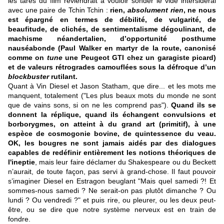
les tares du film reviendrait à vouloir sonder le vide intersidéral
avec une paire de Tchin Tchin :
rien,
absolument rien
, ne nous
est épargné en termes de débilité, de vulgarité, de
beaufitude, de clichés, de sentimentalisme dégoulinant, de
machisme néandertalien, d’opportunité posthume
nauséabonde (Paul Walker en martyr de la route, canonisé
comme on
tune
une Peugeot GTI chez un garagiste picard)
et de valeurs rétrogrades camouflées sous la défroque d’un
blockbuster
rutilant.
Quant à Vin Diesel et Jason Statham, que dire... et les mots me
manquent, totalement ("Les plus beaux mots du monde ne sont
que de vains sons, si on ne les comprend pas").
Quand ils se
donnent la réplique, quand ils échangent convulsions et
borborygmes, on atteint à du grand art (primitif), à une
espèce de cosmogonie bovine, de quintessence du veau.
OK,
les bougres ne sont jamais aidés par des dialogues
capables de redéfinir entièrement les notions théoriques de
l'ineptie
, mais leur faire déclamer du Shakespeare ou du Beckett
n’aurait, de toute façon, pas servi à grand-chose. Il faut pouvoir
s’imaginer Diesel en Estragon beuglant "Mais quel samedi ?! Et
sommes-nous samedi ? Ne serait-on pas plutôt dimanche ? Ou
lundi ? Ou vendredi ?" et puis rire, ou pleurer, ou les deux peut-
être, ou se dire que notre système nerveux est en train de
fondre.