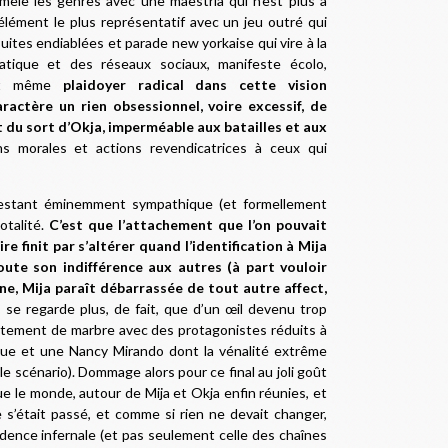
êle les genres avec une maestria qui n’est plus à
l’élément le plus représentatif avec un jeu outré qui
suites endiablées et parade new yorkaise qui vire à la
iatique et des réseaux sociaux, manifeste écolo,
, et même
plaidoyer radical dans cette vision
ractère un rien obsessionnel, voire excessif, de
t du sort d’Okja, imperméable aux batailles et aux
ons morales et actions revendicatrices à ceux qui
n restant éminemment sympathique (et formellement
otalité.
C’est que l’attachement que l’on pouvait
re finit par s’altérer quand l’identification à Mija
ute son indifférence aux autres (à part vouloir
ne, Mija paraît débarrassée de tout autre affect,
 se regarde plus, de fait, que d’un œil devenu trop
plètement de marbre avec des protagonistes réduits à
ique et une Nancy Mirando dont la vénalité extrême
le scénario). Dommage alors pour ce final au joli goût
le monde, autour de Mija et Okja enfin réunies, et
 s’était passé, et comme si rien ne devait changer,
dence infernale (et pas seulement celle des chaînes