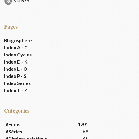
via RSS
Pages
Blogosphère
Index A - C
Index Cycles
Index D - K
Index L - O
Index P - S
Index Séries
Index T - Z
Catégories
#Films
1201
#Séries
59
#Cinéma asiatique
45