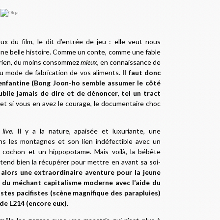
x du film, le dit d’entrée de jeu : elle veut nous
 une belle histoire. Comme un conte, comme une fable
tarien, du moins consommez
mieux
, en connaissance de
du mode de fabrication de vos aliments.
Il faut donc
t enfantine (Bong Joon-ho semble assumer le côté
oublie jamais de dire et de dénoncer, tel un tract
, et si vous en avez le courage, le documentaire choc
i
live
. Il y a la nature, apaisée et luxuriante, une
ns les montagnes et son lien indéfectible avec un
n cochon et un hippopotame. Mais voilà, la bébête
tend bien la récupérer pour mettre en avant sa soi-
lors une extraordinaire aventure pour la jeune
s du méchant capitalisme moderne avec l’aide du
istes pacifistes (scène magnifique des parapluies)
 de L214 (encore eux).