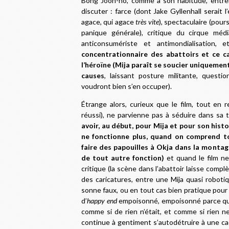
Bong Joon-ho, comme à son habitude, entrem
discuter : farce (dont Jake Gyllenhall serait 
agace, qui agace
très vite
), spectaculaire (pour
panique générale), critique du cirque méd
anticonsumériste et antimondialisation
concentrationnaire des abattoirs et ce ca
l’héroïne (Mija paraît se soucier uniquemen
causes
, laissant posture militante, questi
voudront bien s’en occuper).
Étrange alors, curieux que le film, tout e
réussi), ne parvienne pas à séduire dans sa t
avoir, au début, pour Mija et pour son histoi
ne fonctionne plus, quand on comprend to
faire des papouilles à Okja dans la montag
de tout autre fonction)
et quand le film ne
critique (la scène dans l’abattoir laisse com
des caricatures, entre une Mija quasi robot
sonne faux, ou en tout cas bien pratique pour 
d’
happy end
empoisonné, empoisonné parce que 
comme si de rien n’était, et comme si rien ne
continue à gentiment s’autodétruire à une ca