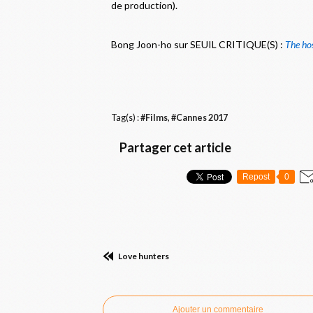
de production)
.
B
ong Joon-ho sur SEUIL CRITIQUE(S) :
The ho
Tag(s) :
#Films
,
#Cannes 2017
Partager cet article
Repost
0
Love hunters
Commenter cet article
Ajouter un commentaire