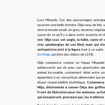
Lucy Mirando, l’un des personnages principau
raconter une belle histoire.
Okja
sera, de fait,
dont la morale serait, en gros, devenez végé
cause de ce qu’il y a dans votre assiette et 
voir
Okja
sous cet angle, la fable, naïve e
très spielbergien de son film), mais qui n’
antispéciste jeté à la figure
(voir à ce sujet
Earthlings
, ancêtre des vidéos de L214).
Okja
commence comme un Hayao Miyazak
adolescente qui vit avec son grand-père da
animal incroyable, croisement idéal entre u
appartient à un consortium alimentaire qui en
disant respectabilité bioéthique.
Commence a
Mija, déterminée à sauver Okja des griffe
Front de libération pour les animaux, activ
qui évoqueront, pourquoi pas, les trublions