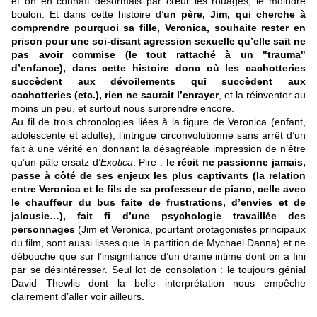
et on en connaît désormais par cœur les rouages, le moindre
boulon. Et dans cette histoire d’
un père, Jim, qui cherche à
comprendre pourquoi sa fille, Veronica, souhaite rester en
prison pour une soi-disant agression sexuelle qu’elle sait ne
pas avoir commise (le tout rattaché à un "trauma"
d’enfance), dans cette histoire donc où les cachotteries
succèdent aux dévoilements qui succèdent aux
cachotteries (etc.), rien ne saurait l’enrayer
, et la réinventer au
moins un peu, et surtout nous surprendre encore.
Au fil de trois chronologies liées à la figure de Veronica (enfant,
adolescente et adulte), l’intrigue circonvolutionne sans arrêt d’un
fait à une vérité en donnant la désagréable impression de n’être
qu’un pâle ersatz d’
Exotica
. Pire :
le récit ne passionne jamais,
passe à côté de ses enjeux les plus captivants (la relation
entre Veronica et le fils de sa professeur de piano, celle avec
le chauffeur du bus faite de frustrations, d’envies et de
jalousie…), fait fi d’une psychologie travaillée des
personnages
(Jim et Veronica, pourtant protagonistes principaux
du film, sont aussi lisses que la partition de Mychael Danna) et ne
débouche que sur l’insignifiance d’un drame intime dont on a fini
par se désintéresser. Seul lot de consolation : le toujours génial
David Thewlis dont la belle interprétation nous empêche
clairement d’aller voir ailleurs
.