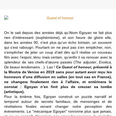
On le sait depuis des années déjà qu’Atom Egoyan ne fait plus
rien d'intéressant (euphémisme), et son heure de gloire elle,
dans les années 90, n’est plus qu’un écho lointain, un souvenir
qui s’est rabougri. Pourtant on ne peut pas s’en empêcher, non,
s’empêcher de jeter un coup d’œil dès qu’il réalise un nouveau
film avec l’espoir, ténu mais certain, qu’enfin il va renouer avec la
splendeur de ses chefs-d’œuvre passés (
The adjuster
,
Exotica
,
De beaux lendemains
…). Las !
Ce
Guest of honour
, présenté à
la Mostra de Venise en 2019 sans pour autant avoir reçu les
honneurs d’une diffusion en salles (en tout cas en France),
ne changera finalement rien à l’affaire, et entérinera le
constat : Egoyan n’en finit plus de creuser sa tombe
(artistique).
Pour la énième fois, Egoyan construit un puzzle narratif et
temporel autour de secrets familiaux, de mensonges et de
révélations finales venant changer notre perception des
événements. La "mécanique Egoyan" ronronne plus que jamais,