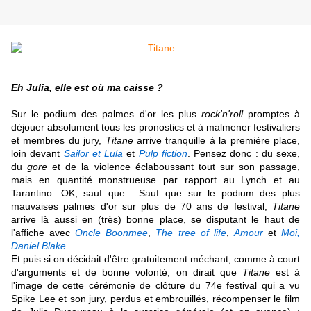
Eh Julia, elle est où ma caisse ?
Sur le podium des palmes d'or les plus
rock'n'roll
promptes à
déjouer absolument tous les pronostics et à malmener festivaliers
et membres du jury,
Titane
arrive tranquille à la première place,
loin devant
Sailor et Lula
et
Pulp fiction
. Pensez donc : du sexe,
du
gore
et de la violence éclaboussant tout sur son passage,
mais en quantité monstrueuse par rapport au Lynch et au
Tarantino. OK, sauf que... Sauf que sur le podium des plus
mauvaises palmes d'or sur plus de 70 ans de festival,
Titane
arrive là aussi en (très) bonne place, se disputant le haut de
l'affiche avec
Oncle Boonmee
,
The tree of life
,
Amour
et
Moi,
Daniel Blake
.
Et puis si on décidait d'être gratuitement méchant, comme à court
d'arguments et de bonne volonté, on dirait que
Titane
est à
l'image de cette cérémonie de clôture du 74e festival qui a vu
Spike Lee et son jury, perdus et embrouillés, récompenser le film