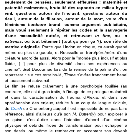
seulement de pensées, seulement effleurées : maternité et
paternité malmenées, brutalité des rapports en milieu hyper
viril, questions autour de l'inclusif, questions autour du
deuil, autour de la filiation, autour de la mort, voire d'un
féminisme
hardcore
brandi comme argument publicitaire,
mais voué seulement à répéter les codes et la sauvagerie
d'une masculinité outrée, et retrouvant
in fine
, ou in
extremis
, ou tout bêtement (tout ça pour ça ?), son rôle de
matrice originelle.
Parce que Lindon en cloque, ça aurait quand
même eu plus de gueule, et Rousselle en frère/père/mère d'une
créature androïde aussi. Alors pour le "monde plus inclusif et plus
fluide, [...] pour plus de diversité dans nos expériences au
cinéma",
dixit
Ducournau lors de la remise de la palme d'or, on
repassera : sur ces terrains-là,
Titane
s'avère franchement banal
et faussement subversif.
Le film se refuse crânement à une psychologie fouillée (au
contraire, elle est à gros traits, à l'image de ce prologue maladroit
et dans la caractérisation du trauma d'Alexia, et dans son
appréhension des enjeux, réduite à un coup de langue ridicule,
du
Crash
de Cronenberg auquel il est impossible de ne pas faire
référence, ainsi d'ailleurs qu'à son
M. Butterfly
) pour explorer à
sa guise, c'est-à-dire dans l'intention d'abord d'un cinéma
physique et débridé, l'idée de transformation pour échapper à
son destin, ou même le rembrayer en acceptant son devenir