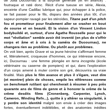
de Julia Ducournau à la surprise générale (et en avance) :
foutraque et raté donc. Récit d'une tueuse en série, Alexia,
enceinte d'une Cadillac lubrique qui, pour échapper à la police,
se fait passer pour le fils, disparu des années plus tôt, d'un
sapeur-pompier ravagé par les stéroïdes,
Titane
part d'un
pitch
fou et prometteur pour finalement aller se crasher en bout
de course et en beauté. Et la vision d'un Vincent Lindon
bodybuildé et, surtout, d'une Agathe Rousselle pour qui le
mot "révélation" semble avoir été inventé (en plus de s'offrir
corps et âme et à cris à la caméra de Ducournau), ne
changera rien au problème. Ou plutôt
aux problèmes
.
On voit bien, après
Grave
et sa jeune héroïne s'affirmant femme
et, littéralement, croqueuse d'hommes, ce qui intéresse encore,
ici, Ducournau : une femme plongée en
terra incognita
(école
vétérinaire ou caserne de pompiers) et qui, dans l'exploration
d'un corps amené à muter contre son gré, découvrira sa vraie
finalité. Mais
plus le film avance et plus il s'égare, veut dire
(et montrer) plein de choses, empile les références comme
un
benchmark
rutilant qui chercherait à résumer à peu près
quarante ans de films de genre et à honorer la crème de la
crème desdits films (Cronenberg, Carpenter, Lynch,
Cameron, Winding Refn...), quitte à y altérer sa singularité, à
y perdre son identité
malgré son envie à créer des images
fortes, éventuellement indélébiles, et des anatomies inédites