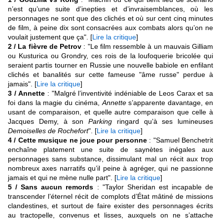
n’est qu’une suite d’inepties et d’invraisemblances, où les
personnages ne sont que des clichés et où sur cent cinq minutes
de film, à peine dix sont consacrées aux combats alors qu’on ne
voulait justement que ça". [
Lire la critique
]
2 /
La fièvre de Petrov
: "Le film ressemble à un mauvais Gilliam
ou Kusturica ou Grondry, ces rois de la loufoquerie bricolée qui
seraient partis tourner en Russie une nouvelle babiole en enfilant
clichés et banalités sur cette fameuse "âme russe" perdue à
jamais". [
Lire la critique
]
3 /
Annette
: "Malgré l’inventivité indéniable de Leos Carax et sa
foi dans la magie du cinéma,
Annette
s’apparente davantage, en
usant de comparaison, et quelle autre comparaison que celle à
Jacques Demy, à son
Parking
ringard qu’à ses lumineuses
Demoiselles de Rochefort
". [
Lire la critique
]
4 /
Cette musique ne joue pour personne
: "Samuel Benchetrit
enchaîne platement une suite de saynètes inégales aux
personnages sans substance, dissimulant mal un récit aux trop
nombreux axes narratifs qu’il peine à agréger, qui ne passionne
jamais et qui ne mène nulle part". [
Lire la critique
]
5 /
Sans aucun remords
: "Taylor Sheridan est incapable de
transcender l’éternel récit de complots d’État mâtiné de missions
clandestines, et surtout de faire exister des personnages écrits
au tractopelle, convenus et lisses, auxquels on ne s’attache