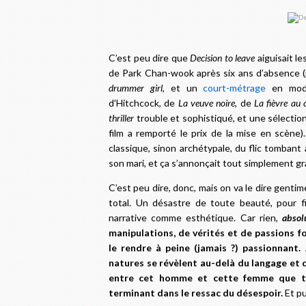
C’est peu dire que
Decision to leave
aiguisait le
de Park Chan-wook après six ans d’absence (p
drummer girl
, et un
court-métrage
en mode
d’Hitchcock, de
La veuve noire
, de
La fièvre au 
thriller
trouble et sophistiqué, et une sélection
film a remporté le prix de la mise en scène).
classique, sinon archétypale, du flic tomban
son mari, et ça s’annonçait tout simplement gr
C’est peu dire, donc, mais on va le dire gentim
total. Un désastre de toute beauté, pour fi
narrative comme esthétique. Car rien,
abso
manipulations, de vérités et de passions fo
le rendre à peine (jamais ?) passionnant.
natures se révèlent au-delà du langage et d
entre cet homme et cette femme que t
terminant dans le ressac du désespoir.
Et pu