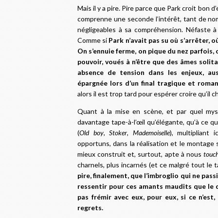
Mais il y a pire. Pire parce que Park croit bon d
comprenne une seconde l’intérêt, tant de nom
négligeables à sa compréhension. Néfaste à 
Comme si
Park n’avait pas su où s’arrêter, o
On s’ennuie ferme, on pique du nez parfois, 
pouvoir, voués à n’être que des âmes solitai
absence de tension dans les enjeux, aus
épargnée lors
d’un final tragique et roma
alors il est trop tard pour espérer croire qu’il
Quant à la mise en scène, et par quel mys
davantage tape-à-l’œil qu’élégante, qu’à ce q
(
Old boy
,
Stoker
,
Mademoiselle
), multipliant
opportuns, dans la réalisation et le montage 
mieux construit et, surtout, apte à nous
touc
charnels, plus incarnés (et ce malgré tout le 
pire, finalement, que l’imbroglio qui ne passi
ressentir pour ces amants maudits que le d
pas frémir avec eux, pour eux, si ce n’est
regrets
.