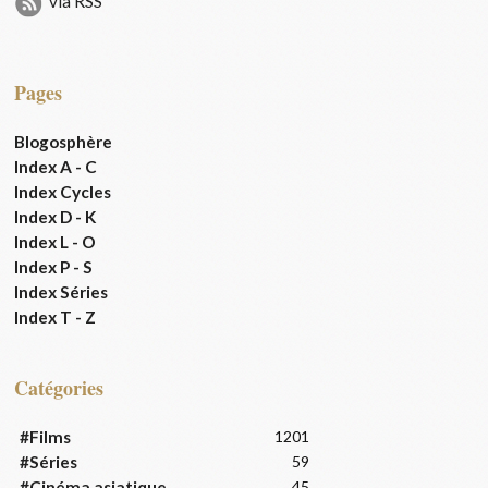
via RSS
Pages
Blogosphère
Index A - C
Index Cycles
Index D - K
Index L - O
Index P - S
Index Séries
Index T - Z
Catégories
#Films
1201
#Séries
59
#Cinéma asiatique
45