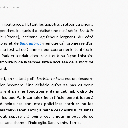
s impatiences, flattait les appétits : retour au cinéma
endant lesquels il a réalisé une mini-série,
The little
 iPhone), scénario aguicheur lorgnant du côté
corps
et de
Basic instinct
(rien que ça), promesse d’un
 au festival de Cannes pour couronner le tout (où le
 Park entendait donc revisiter à sa façon l’histoire
t amoureux de la femme fatale accusée de la mort de
and.
ent, en restant poli :
Decision to leave
est un désastre
ler l’oxymore. Une débâcle qu’on n’a pas vu venir,
lument
rien
ne fonctionne dans cet imbroglio de
lles que Park complexifie artificiellement jusqu’à
 À peine ces enquêtes policières tordues où les
es faux-semblants ; à peine ces désirs fluctuants
out sépare
; à peine cet amour impossible se
is sans charme, l’imbroglio. Sans venin. Terne.