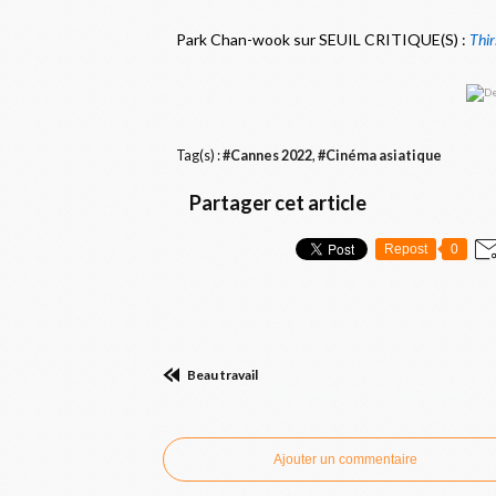
P
ark Chan-wook sur SEUIL CRITIQUE(S) :
Thir
Tag(s) :
#Cannes 2022
,
#Cinéma asiatique
Partager cet article
Repost
0
Beau travail
Commenter cet article
Ajouter un commentaire