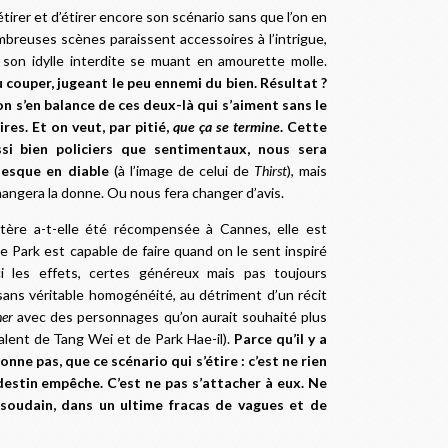
’étirer et d’étirer encore son scénario sans que l’on en
breuses scènes paraissent accessoires à l’intrigue,
son idylle interdite se muant en amourette molle.
ù couper, jugeant le peu ennemi du bien. Résultat ?
on s’en balance de ces deux-là qui s’aiment sans le
res. Et on veut, par pitié,
que ça se termine
. Cette
si bien policiers que sentimentaux, nous sera
nesque en diable
(à l’image de celui de
Thirst
), mais
 changera la donne. Ou nous fera changer d’avis.
tère a-t-elle été récompensée à Cannes, elle est
ue Park est capable de faire quand on le sent inspiré
 ici les effets, certes généreux mais pas toujours
sans véritable homogénéité, au détriment d’un récit
her
avec des personnages qu’on aurait souhaité plus
talent de Tang Wei et de Park Hae-il).
Parce qu’il y a
onne pas, que ce scénario qui s’étire : c’est ne rien
estin empêche. C’est ne pas s’attacher à eux. Ne
, soudain, dans un ultime fracas de vagues et de