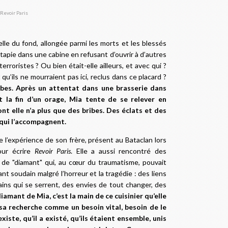
celle du fond, allongée parmi les morts et les blessés
 tapie dans une cabine en refusant d’ouvrir à d’autres
erroristes ? Ou bien était-elle ailleurs, et avec qui ?
dit qu’ils ne mourraient pas ici, reclus dans ce placard ?
imbes. Après un attentat dans une brasserie dans
nt la fin d’un orage, Mia tente de se relever en
t elle n’a plus que des bribes. Des éclats et des
 qui l’accompagnent.
e l’expérience de son frère, présent au Bataclan lors
our écrire
Revoir Paris
. Elle a aussi rencontré des
n de "diamant" qui, au cœur du traumatisme, pouvait
nt soudain malgré l’horreur et la tragédie : des liens
ins qui se serrent, des envies de tout changer, des
diamant de Mia, c’est la main de ce cuisinier qu’elle
 sa recherche comme un besoin vital, besoin de le
 existe, qu’il a existé, qu’ils étaient ensemble, unis