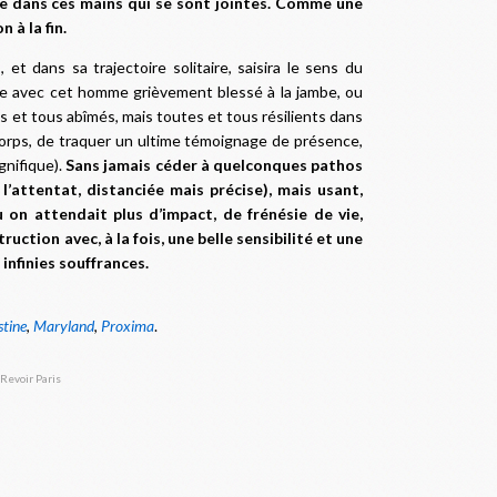
vie dans ces mains qui se sont jointes. Comme une
à la fin.
et dans sa trajectoire solitaire, saisira le sens du
mple avec cet homme grièvement blessé à la jambe, ou
es et tous abîmés, mais toutes et tous résilients dans
n corps, de traquer un ultime témoignage de présence,
gnifique).
Sans jamais céder à quelconques pathos
l’attentat, distanciée mais précise), mais usant,
 on attendait plus d’impact, de frénésie de vie,
ction avec, à la fois, une belle sensibilité et une
 infinies souffrances
.
tine
,
Maryland
,
Proxima
.