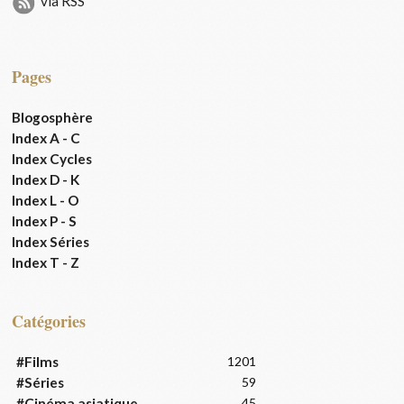
via RSS
Pages
Blogosphère
Index A - C
Index Cycles
Index D - K
Index L - O
Index P - S
Index Séries
Index T - Z
Catégories
#Films
1201
#Séries
59
#Cinéma asiatique
45