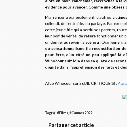
alors en plein cauchemar, raccrochés à la 
évidence pour avancer. Comme une obsession 
Mia rencontrera également d’autres victimes, 
collectif, de l’entraide, du partage. Par exe
cette jeune fille qui a perdu ses parents, tout
leur soif de vérité, de refaire fonctionner u
un dernier au revoir (la scène à l’Orangerie, ma
ou sensationnalisme (la reconstitution de 
peut-être, d’un côté un peu appliqué là où
Winocour suit Mia dans sa quête de reconstru
dignité dans l’appréhension des faits et des
Alice Winocour sur SEUIL CRITIQUE(S) :
Augus
Tag(s) :
#Films
,
#Cannes 2022
Partager cet article