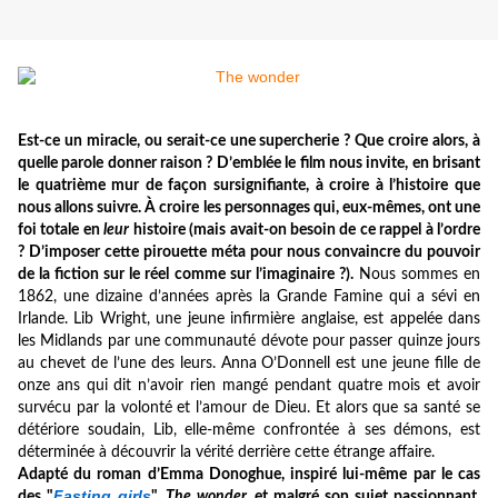
Est-ce un miracle, ou serait-ce une supercherie ? Que croire alors, à
quelle parole donner raison ? D’emblée le film nous invite, en brisant
le quatrième mur de façon sursignifiante, à croire à l’histoire que
nous allons suivre. À croire les personnages qui, eux-mêmes, ont une
foi totale en
leur
histoire (mais avait-on besoin de ce rappel à l’ordre
? D’imposer cette pirouette méta pour nous convaincre du pouvoir
de la fiction sur le réel comme sur l’imaginaire ?).
Nous sommes en
1862, une dizaine d’années après la Grande Famine qui a sévi en
Irlande. Lib Wright, une jeune infirmière anglaise, est appelée dans
les Midlands par une communauté dévote pour passer quinze jours
au chevet de l’une des leurs. Anna O’Donnell est une jeune fille de
onze ans qui dit n’avoir rien mangé pendant quatre mois et avoir
survécu par la volonté et l’amour de Dieu. Et alors que sa santé se
détériore soudain, Lib, elle-même confrontée à ses démons, est
déterminée à découvrir la vérité derrière cette étrange affaire.
Adapté du roman d’Emma Donoghue, inspiré lui-même par le cas
Fasting girls
des "
",
The wonder
, et malgré son sujet passionnant,