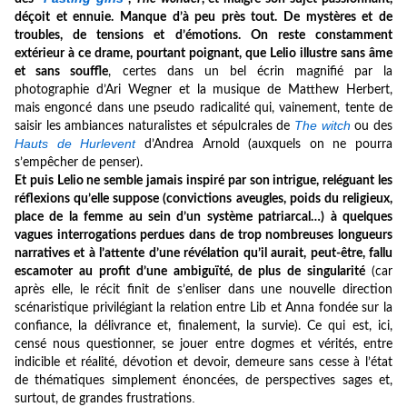
déçoit et ennuie. Manque d’à peu près tout. De mystères et de
troubles, de tensions et d’émotions. On reste constamment
extérieur à ce drame, pourtant poignant, que Lelio illustre sans âme
et sans souffle
, certes dans un bel écrin magnifié par la
photographie d’Ari Wegner et la musique de Matthew Herbert,
mais engoncé dans une pseudo radicalité qui, vainement, tente de
The witch
saisir les ambiances naturalistes et sépulcrales de
ou des
Hauts de Hurlevent
d’Andrea Arnold (auxquels on ne pourra
s’empêcher de penser).
Et puis Lelio ne semble jamais inspiré par son intrigue, reléguant les
réflexions qu’elle suppose (convictions aveugles, poids du religieux,
place de la femme au sein d’un système patriarcal…) à quelques
vagues interrogations perdues dans de trop nombreuses longueurs
narratives et à l’attente d’une révélation qu’il aurait, peut-être, fallu
escamoter au profit d’une ambiguïté, de plus de singularité
(car
après elle, le récit finit de s’enliser dans une nouvelle direction
scénaristique privilégiant la relation entre Lib et Anna fondée sur la
confiance, la délivrance et, finalement, la survie).
Ce qui est, ici,
censé nous questionner, se jouer entre dogmes et vérités, entre
indicible et réalité, dévotion et devoir, demeure sans cesse à l’état
de thématiques simplement énoncées, de perspectives sages et,
.
surtout, de grandes frustrations