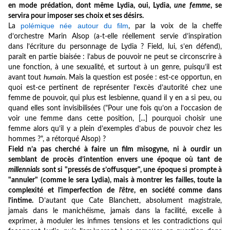
en mode prédation, dont même Lydia, oui, Lydia,
une femme
, se
servira pour imposer ses choix et ses désirs.
polémique née autour du film
La
, par la voix de la cheffe
d’orchestre Marin Alsop (a-t-elle réellement servie d’inspiration
dans l’écriture du personnage de Lydia ? Field, lui, s’en défend),
paraît en partie biaisée : l’abus de pouvoir ne peut se circonscrire à
une fonction, à une sexualité, et surtout à un genre, puisqu’il est
avant tout
humain
.
Mais la question est posée : est-ce opportun, en
quoi est-ce pertinent de représenter l’excès d’autorité chez une
femme de pouvoir, qui plus est lesbienne, quand il y en a si peu, ou
quand elles sont invisibilisées ("Pour une fois qu’on a l’occasion de
voir une femme dans cette position, [...] pourquoi choisir une
femme alors qu’il y a plein d’exemples d’abus de pouvoir chez les
hommes ?", a rétorqué Alsop) ?
Field n’a pas cherché à faire un film misogyne, ni à ourdir un
semblant de procès d’intention envers une époque où tant de
millennials
sont si "pressés de s’offusquer", une époque si prompte à
"annuler" (comme le sera Lydia), mais à montrer les failles, toute la
complexité et l’imperfection de
l’être
, en société comme dans
l’intime.
D’autant que Cate Blanchett, absolument magistrale,
jamais dans le manichéisme, jamais dans la facilité, excelle à
exprimer, à moduler les infimes tensions et les contradictions qui