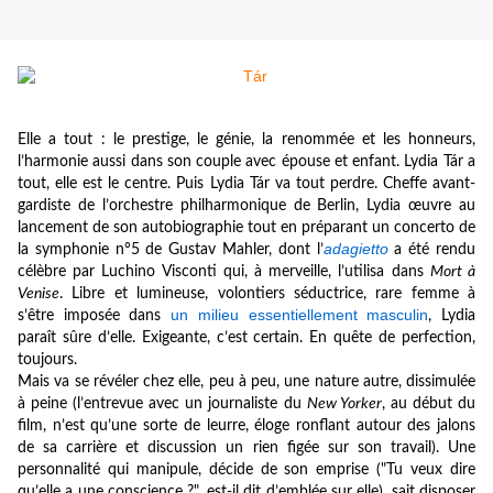
Elle a tout : le prestige, le génie, la renommée et les honneurs,
l’harmonie aussi dans son couple avec épouse et enfant. Lydia Tár a
tout, elle est le centre. Puis Lydia Tár va tout perdre. Cheffe avant-
gardiste de l’orchestre philharmonique de Berlin, Lydia œuvre au
lancement de son autobiographie tout en préparant un concerto de
adagietto
la symphonie n°5 de Gustav Mahler, dont l’
a été rendu
célèbre par Luchino Visconti qui, à merveille, l’utilisa dans
Mort à
Venise
. Libre et lumineuse, volontiers séductrice, rare femme à
un milieu essentiellement masculin
s’être imposée dans
, Lydia
paraît sûre d’elle. Exigeante, c’est certain. En quête de perfection,
toujours.
Mais va se révéler chez elle, peu à peu, une nature autre, dissimulée
à peine (l’entrevue avec un journaliste du
New Yorker
, au début du
film, n’est qu’une sorte de leurre, éloge ronflant autour des jalons
de sa carrière et discussion un rien figée sur son travail). Une
personnalité qui manipule, décide de son emprise ("Tu veux dire
qu’elle a une conscience ?", est-il dit d’emblée sur elle), sait disposer