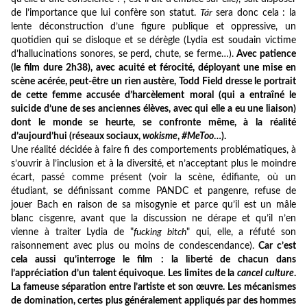
de l’importance que lui confère son statut.
Tár
sera donc cela : la
lente déconstruction d’une figure publique et oppressive, un
quotidien qui se disloque et se dérègle (Lydia est soudain victime
d’hallucinations sonores, se perd, chute, se ferme…).
Avec patience
(le film dure 2h38), avec acuité et férocité, déployant une mise en
scène acérée, peut-être un rien austère, Todd Field dresse le portrait
de cette femme accusée d’harcèlement moral (qui a entraîné le
suicide d’une de ses anciennes élèves, avec qui elle a eu une liaison)
dont le monde se heurte, se confronte même, à la réalité
d’aujourd’hui (réseaux sociaux,
wokisme
,
#MeToo
…).
Une réalité décidée à faire fi des comportements problématiques, à
s’ouvrir à l’inclusion et à la diversité, et n’acceptant plus le moindre
écart, passé comme présent (voir la scène, édifiante, où un
étudiant, se définissant comme PANDC et pangenre, refuse de
jouer Bach en raison de sa misogynie et parce qu’il est un mâle
blanc cisgenre, avant que la discussion ne dérape et qu’il n’en
vienne à traiter Lydia de "
fucking bitch
" qui, elle, a réfuté son
raisonnement avec plus ou moins de condescendance).
Car c’est
cela aussi qu’interroge le film : la liberté de chacun dans
l’appréciation d’un talent équivoque. Les limites de la
cancel culture
.
La fameuse séparation entre l’artiste et son œuvre. Les mécanismes
de domination, certes plus généralement appliqués par des hommes