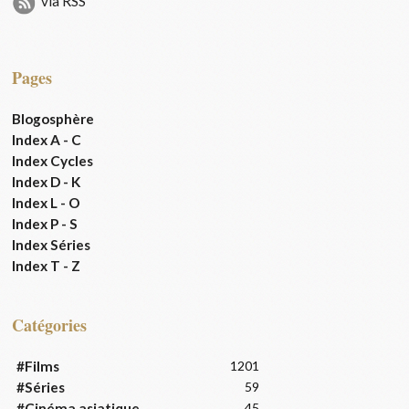
via RSS
Pages
Blogosphère
Index A - C
Index Cycles
Index D - K
Index L - O
Index P - S
Index Séries
Index T - Z
Catégories
#Films
1201
#Séries
59
#Cinéma asiatique
45