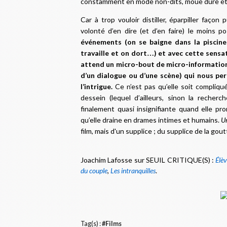
constamment en mode non-dits, moue dure et 
Car à trop vouloir distiller, éparpiller façon
volonté d’en dire (et d’en faire) le moins po
événements (on se baigne dans la piscine
travaille et on dort
) et avec cette sensat
…
attend un micro-bout de micro-information 
d’un dialogue ou d’une scène) qui nous p
l’intrigue.
Ce n’est pas qu’elle soit compliqué
dessein (lequel d’ailleurs, sinon la recherc
finalement quasi insignifiante quand elle pr
qu’elle draine en drames intimes et humains.
Un
film, mais d'un supplice ; du supplice de la gou
Joachim Lafosse sur SEUIL CRITIQUE(S) :
Élèv
du couple
,
Les intranquilles
.
Tag(s) :
#Films