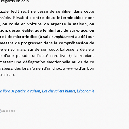
regards en coin.
 puzzle, ledit récit ne cesse de se diluer dans cette
ssible. Résultat :
entre deux interminables non-
, on roule en voiture, on arpente la maison, on
ion, désagréable, que le film fait du sur-place, on
et de micro-indice (à saisir
rapidement
au détour
ermettra de progresser dans la compréhension de
e en soi mais, sûr de son coup, Lafosse la délaie à
he d’une pseudo radicalité narrative ?), la rendant
omettait une déflagration émotionnelle au vu de ce
 silence
, dès lors, n’a rien d’un choc,
a minima
d’un bon
tte d’eau
.
e libre
,
À perdre la raison
,
Les chevaliers blancs
,
L'économie