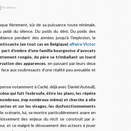
claque fièrement, sûr de sa puissance toute minimale.
du
poids
du silence. Du poids du déni. Du poids des
biance pendant des années jusqu’à l’implosion, le
entissante (en tout cas en Belgique)
affaire Victor
a part d’ombre d’une famille bourgeoise d’avocats
lentement rongée, du père se trimballant un lourd
ervation des apparences
, en passant par leurs deux
t face aux soubresauts d’une réalité peu avouable et
n pense notamment à
Caché
, déjà avec Daniel Auteuil),
ène qui fuit l’esbroufe, étire les plans, les répète
s nombreux,
trop
nombreux même) et cherche à elle
 gestes et sur les visages, les dysfonctionnements
le scénario, lui, se montre particulièrement avare en
aisissement des enjeux du récit se construit par à-
nnui, et ce malgré le dévouement des acteurs à jouer