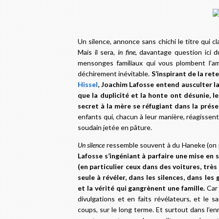
Un silence, annonce sans chichi le titre qui 
Mais il sera,
in fine
, davantage question ici 
mensonges familiaux qui vous plombent l’am
déchirement inévitable.
S’inspirant de la ret
Hissel
, Joachim Lafosse entend ausculter l
que la duplicité et la honte ont désunie, 
secret à la mère se réfugiant dans la prés
enfants qui, chacun à leur manière, réagissen
soudain jetée en pâture.
Un silence
ressemble souvent à du Haneke (o
Lafosse s’ingéniant à parfaire une mise en sc
(en particulier ceux dans des voitures, trè
seule à révéler, dans les silences, dans les
et la vérité qui gangrènent une famille.
Car 
divulgations et en faits révélateurs, et le s
coups, sur le long terme. Et surtout dans l’e