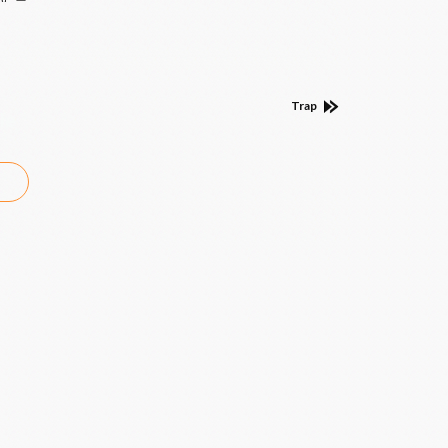
Trap
le