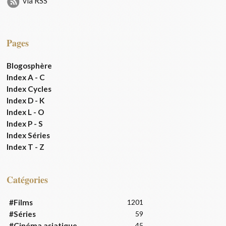
via RSS
Pages
Blogosphère
Index A - C
Index Cycles
Index D - K
Index L - O
Index P - S
Index Séries
Index T - Z
Catégories
#Films
1201
#Séries
59
#Cinéma asiatique
45