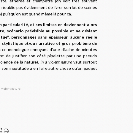
iste, éthérée et champêtre (on voit très souvent
i n’oublie pas évidemment de livrer son lot de scènes
) puisqu’on est quand même là pour ça.
en particularité, et ses limites en deviennent alors
te, scénario prévisible au possible et ne déviant
tue", personnages sans épaisseur, aucune réelle
 stylistique et/ou narrative et gros problème de
avec ce monologue ennuyant d’une dizaine de minutes
nt de justifier son côté pipelette par une pseudo
iolence de la nature).
In a violent nature
vaut surtout
 son inaptitude à en faire autre chose qu’un gadget