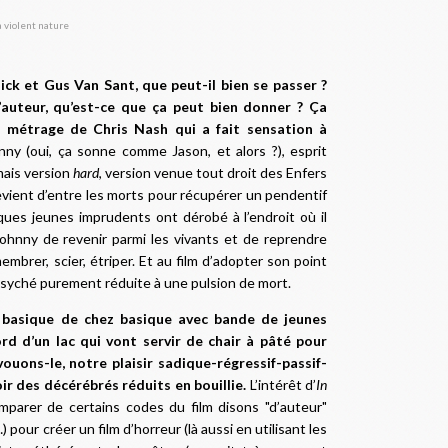
ck et Gus Van Sant, que peut-il bien se passer ?
’auteur, qu’est-ce que ça peut bien donner ? Ça
g métrage de Chris Nash qui a fait sensation à
y (oui, ça sonne comme Jason, et alors ?), esprit
mais version
hard
, version venue tout droit des Enfers
evient d’entre les morts pour récupérer un pendentif
ques jeunes imprudents ont dérobé à l’endroit où il
 Johnny de revenir parmi les vivants et de reprendre
embrer, scier, étriper. Et au film d’adopter son point
psyché purement réduite à une pulsion de mort.
 basique de chez basique avec bande de jeunes
d d’un lac qui vont servir de chair à pâté pour
ouons-le, notre plaisir sadique-régressif-passif-
ir des décérébrés réduits en bouillie.
L’intérêt d’
In
mparer de certains codes du film disons "d’auteur"
 pour créer un film d’horreur (là aussi en utilisant les