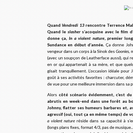
Quand
Vendredi 13
rencontre Terrence Mali
Quand le
slasher
s’acoquine avec le film d
donne ça,
In a violent nature
, premier lon
Sundance en début d’année.
Ça donne Johnn
vengeur dans un corps à la Sinok des
Goonies
, 
(avec un soupçon de Leatherface aussi), qui r
en or qui appartenait à sa mère, et que quel
gisait tranquillement. L’occasion idéale pour
goût à ses activités favorites : charcuter, dém
de vue pour une meilleure immersion dans sa 
Alors
côté scénario évidemment, c’est du
abrutis en week-end dans une forêt au bor
Johnny, flatter ses humeurs barbares et, av
agressif (oui, tout ça en même temps) de vo
a violent nature
réside dans sa capacité à s’e
(longs plans fixes, format 4/3, pas de musique…)