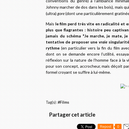
conventions du genre) à l’ambiance minimal
Johnny marcher de dos dans les bois), mais qu
(ultra)
gore
(dont une particulièrement gratinée
Mais
le film perd très vite en radicalité et 
plus que flagrantes : histoire peu captivan
jamais du schéma "Je marche, je mate, je 
tentative de proposer une
vraie
singularité
rythme
(en particulier vers la fin du film 
dont on se demande encore l’utilité, essaya
réflexion sur la nature de l’homme face à la v
pour son concept, accrocheur, mais déçoit par
formel croyant se suffire à lui-même.
Tag(s) :
#Films
Partager cet article
Repost
0