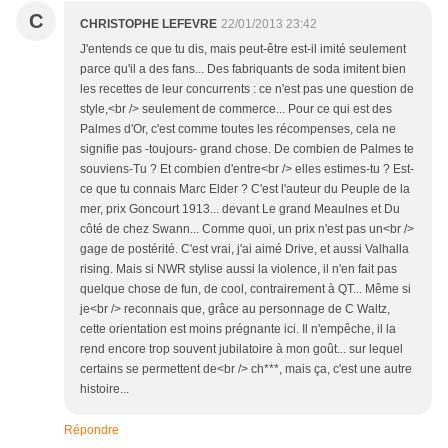
C
CHRISTOPHE LEFEVRE
22/01/2013 23:42
J'entends ce que tu dis, mais peut-être est-il imité seulement
parce qu'il a des fans... Des fabriquants de soda imitent bien
les recettes de leur concurrents : ce n'est pas une question de
style,<br /> seulement de commerce... Pour ce qui est des
Palmes d'Or, c'est comme toutes les récompenses, cela ne
signifie pas -toujours- grand chose. De combien de Palmes te
souviens-Tu ? Et combien d'entre<br /> elles estimes-tu ? Est-
ce que tu connais Marc Elder ? C'est l'auteur du Peuple de la
mer, prix Goncourt 1913... devant Le grand Meaulnes et Du
côté de chez Swann... Comme quoi, un prix n'est pas un<br />
gage de postérité. C'est vrai, j'ai aimé Drive, et aussi Valhalla
rising. Mais si NWR stylise aussi la violence, il n'en fait pas
quelque chose de fun, de cool, contrairement à QT... Même si
je<br /> reconnais que, grâce au personnage de C Waltz,
cette orientation est moins prégnante ici. Il n'empêche, il la
rend encore trop souvent jubilatoire à mon goût... sur lequel
certains se permettent de<br /> ch***, mais ça, c'est une autre
histoire...
Répondre