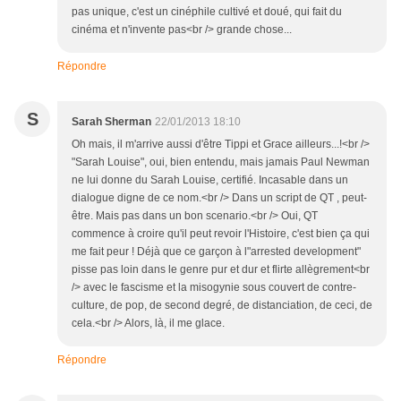
pas unique, c'est un cinéphile cultivé et doué, qui fait du
cinéma et n'invente pas<br /> grande chose...
Répondre
S
Sarah Sherman
22/01/2013 18:10
Oh mais, il m'arrive aussi d'être Tippi et Grace ailleurs...!<br />
"Sarah Louise", oui, bien entendu, mais jamais Paul Newman
ne lui donne du Sarah Louise, certifié. Incasable dans un
dialogue digne de ce nom.<br /> Dans un script de QT , peut-
être. Mais pas dans un bon scenario.<br /> Oui, QT
commence à croire qu'il peut revoir l'Histoire, c'est bien ça qui
me fait peur ! Déjà que ce garçon à l"arrested development"
pisse pas loin dans le genre pur et dur et flirte allègrement<br
/> avec le fascisme et la misogynie sous couvert de contre-
culture, de pop, de second degré, de distanciation, de ceci, de
cela.<br /> Alors, là, il me glace.
Répondre