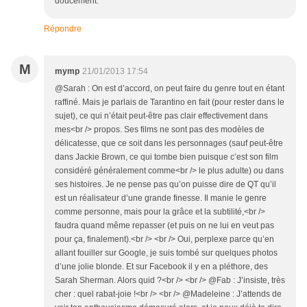
doucement.
Répondre
M
mymp
21/01/2013 17:54
@Sarah : On est d’accord, on peut faire du genre tout en étant
raffiné. Mais je parlais de Tarantino en fait (pour rester dans le
sujet), ce qui n’était peut-être pas clair effectivement dans
mes<br /> propos. Ses films ne sont pas des modèles de
délicatesse, que ce soit dans les personnages (sauf peut-être
dans Jackie Brown, ce qui tombe bien puisque c’est son film
considéré généralement comme<br /> le plus adulte) ou dans
ses histoires. Je ne pense pas qu’on puisse dire de QT qu’il
est un réalisateur d’une grande finesse. Il manie le genre
comme personne, mais pour la grâce et la subtilité,<br />
faudra quand même repasser (et puis on ne lui en veut pas
pour ça, finalement).<br /> <br /> Oui, perplexe parce qu’en
allant fouiller sur Google, je suis tombé sur quelques photos
d’une jolie blonde. Et sur Facebook il y en a pléthore, des
Sarah Sherman. Alors quid ?<br /> <br /> @Fab : J’insiste, très
cher : quel rabat-joie !<br /> <br /> @Madeleine : J’attends de