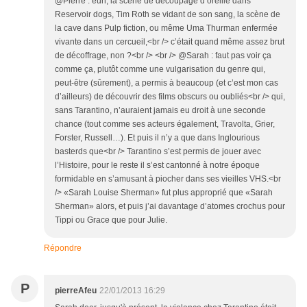
@Pierre : euh, la scène de découpage d’oreille dans
Reservoir dogs, Tim Roth se vidant de son sang, la scène de
la cave dans Pulp fiction, ou même Uma Thurman enfermée
vivante dans un cercueil,<br /> c’était quand même assez brut
de décoffrage, non ?<br /> <br /> @Sarah : faut pas voir ça
comme ça, plutôt comme une vulgarisation du genre qui,
peut-être (sûrement), a permis à beaucoup (et c’est mon cas
d’ailleurs) de découvrir des films obscurs ou oubliés<br /> qui,
sans Tarantino, n’auraient jamais eu droit à une seconde
chance (tout comme ses acteurs également, Travolta, Grier,
Forster, Russell…). Et puis il n’y a que dans Inglourious
basterds que<br /> Tarantino s’est permis de jouer avec
l’Histoire, pour le reste il s’est cantonné à notre époque
formidable en s’amusant à piocher dans ses vieilles VHS.<br
/> «Sarah Louise Sherman» fut plus approprié que «Sarah
Sherman» alors, et puis j’ai davantage d’atomes crochus pour
Tippi ou Grace que pour Julie.
Répondre
P
pierreAfeu
22/01/2013 16:29