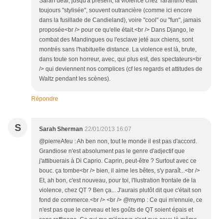
Sarah dear, jusqu'à présent, la violence chez Tarantino était
toujours "stylisée", souvent outrancière (comme ici encore
dans la fusillade de Candieland), voire "cool" ou "fun", jamais
proposée<br /> pour ce qu'elle était.<br /> Dans Django, le
combat des Mandingues ou l'esclave jeté aux chiens, sont
montrés sans l'habituelle distance. La violence est là, brute,
dans toute son horreur, avec, qui plus est, des spectateurs<br
/> qui deviennent nos complices (cf les regards et attitudes de
Waltz pendant les scènes).
Répondre
S
Sarah Sherman
22/01/2013 16:07
@pierreAfeu : Ah ben non, tout le monde il est pas d'accord.
Grandiose n'est absolument pas le genre d'adjectif que
j'attibuerais à Di Caprio. Caprin, peut-être ? Surtout avec ce
bouc. ça tombe<br /> bien, il aime les bêtes, s'y paraît...<br />
Et, ah bon, c'est nouveau, pour toi, l'llustration frontale de la
violence, chez QT ? Ben ça... J'aurais plutôt dit que c'était son
fond de commerce.<br /> <br /> @mymp : Ce qui m'ennuie, ce
n'est pas que le cerveau et les goûts de QT soient épais et