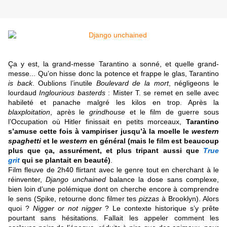
Ça y est, la grand-messe Tarantino a sonné, et quelle grand-
messe... Qu’on hisse donc la potence et frappe le glas, Tarantino
is back
. Oublions l’inutile
Boulevard de la mort
, négligeons le
lourdaud
Inglourious basterds
: Mister T. se remet en selle avec
habileté et panache malgré les kilos en trop. Après la
blaxploitation
, après le
grindhouse
et le film de guerre sous
l’Occupation où Hitler finissait en petits morceaux,
Tarantino
s’amuse cette fois à vampiriser jusqu’à la moelle le
western
spaghetti
et le
western
en général (mais le film est beaucoup
plus que ça, assurément, et plus tripant aussi que
True
grit
qui se plantait en beauté)
.
Film fleuve de 2h40 flirtant avec le genre tout en cherchant à le
réinventer,
Django unchained
balance la dose sans complexe,
bien loin d’une polémique dont on cherche encore à comprendre
le sens (Spike, retourne donc filmer tes
pizzas
à Brooklyn). Alors
quoi ?
Nigger or not nigger
? Le contexte historique s’y prête
pourtant sans hésitations. Fallait les appeler comment les