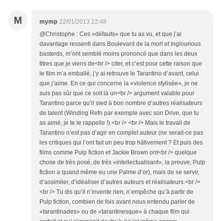
M
mymp
22/01/2013 22:48
@Christophe : Ces «défauts» que tu as vu, et que j’ai
davantage ressenti dans Boulevard de la mort et Inglourious
basterds, m’ont semblé moins prononcé que dans les deux
titres que je viens de<br /> citer, et c’est pour cette raison que
le film m’a emballé, j’y ai retrouve le Tarantino d’avant, celui
que j’aime. En ce qui concerne la «violence stylisée», je ne
suis pas sûr que ce soit là un<br /> argument valable pour
Tarantino parce qu’il sied à bon nombre d’autres réalisateurs
de talent (Winding Refn par exemple avec son Drive, que tu
as aimé, je te le rappelle !).<br /> <br /> Mais le travail de
Tarantino n’est pas d’agir en complet auteur (ne serait-ce pas
les critiques qui l’ont fait un peu trop hâtivement ? Et puis des
films comme Pulp fiction et Jackie Brown ont<br /> quelque
chose de très posé, de très «intellectualisant», la preuve, Pulp
fiction a quand même eu une Palme d’or), mais de se servir,
d’assimiler, d’idéaliser d’autres auteurs et réalisateurs.<br />
<br /> Tu dis qu’il n’invente rien, n’empêche qu’à partir de
Pulp fiction, combien de fois avant nous entendu parler de
«tarantinades» ou de «tarantinesque» à chaque film qui