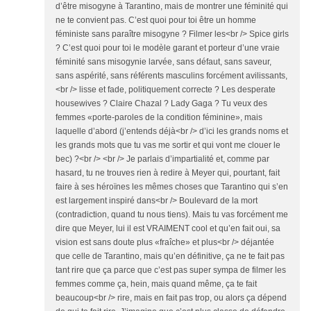
d’être misogyne à Tarantino, mais de montrer une féminité qui
ne te convient pas. C’est quoi pour toi être un homme
féministe sans paraître misogyne ? Filmer les<br /> Spice girls
? C’est quoi pour toi le modèle garant et porteur d’une vraie
féminité sans misogynie larvée, sans défaut, sans saveur,
sans aspérité, sans référents masculins forcément avilissants,
<br /> lisse et fade, politiquement correcte ? Les desperate
housewives ? Claire Chazal ? Lady Gaga ? Tu veux des
femmes «porte-paroles de la condition féminine», mais
laquelle d’abord (j’entends déjà<br /> d’ici les grands noms et
les grands mots que tu vas me sortir et qui vont me clouer le
bec) ?<br /> <br /> Je parlais d’impartialité et, comme par
hasard, tu ne trouves rien à redire à Meyer qui, pourtant, fait
faire à ses héroïnes les mêmes choses que Tarantino qui s’en
est largement inspiré dans<br /> Boulevard de la mort
(contradiction, quand tu nous tiens). Mais tu vas forcément me
dire que Meyer, lui il est VRAIMENT cool et qu’en fait oui, sa
vision est sans doute plus «fraîche» et plus<br /> déjantée
que celle de Tarantino, mais qu’en définitive, ça ne te fait pas
tant rire que ça parce que c’est pas super sympa de filmer les
femmes comme ça, hein, mais quand même, ça te fait
beaucoup<br /> rire, mais en fait pas trop, ou alors ça dépend