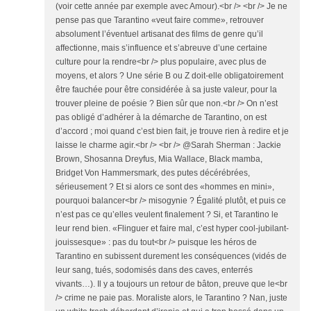
(voir cette année par exemple avec Amour).<br /> <br /> Je ne
pense pas que Tarantino «veut faire comme», retrouver
absolument l’éventuel artisanat des films de genre qu’il
affectionne, mais s’influence et s’abreuve d’une certaine
culture pour la rendre<br /> plus populaire, avec plus de
moyens, et alors ? Une série B ou Z doit-elle obligatoirement
être fauchée pour être considérée à sa juste valeur, pour la
trouver pleine de poésie ? Bien sûr que non.<br /> On n’est
pas obligé d’adhérer à la démarche de Tarantino, on est
d’accord ; moi quand c’est bien fait, je trouve rien à redire et je
laisse le charme agir.<br /> <br /> @Sarah Sherman : Jackie
Brown, Shosanna Dreyfus, Mia Wallace, Black mamba,
Bridget Von Hammersmark, des putes décérébrées,
sérieusement ? Et si alors ce sont des «hommes en mini»,
pourquoi balancer<br /> misogynie ? Égalité plutôt, et puis ce
n’est pas ce qu’elles veulent finalement ? Si, et Tarantino le
leur rend bien. «Flinguer et faire mal, c’est hyper cool-jubilant-
jouissesque» : pas du tout<br /> puisque les héros de
Tarantino en subissent durement les conséquences (vidés de
leur sang, tués, sodomisés dans des caves, enterrés
vivants…). Il y a toujours un retour de bâton, preuve que le<br
/> crime ne paie pas. Moraliste alors, le Tarantino ? Nan, juste