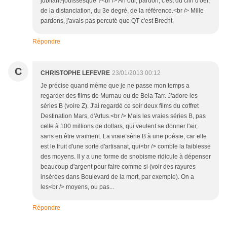
jubilant-jouissesque ?<br /> Ah oui, pardon, c'est du clin d'oei,
de la distanciation, du 3e degré, de la référence.<br /> Mille
pardons, j'avais pas percuté que QT c'est Brecht.
Répondre
C
CHRISTOPHE LEFEVRE
23/01/2013 00:12
Je précise quand même que je ne passe mon temps a
regarder des films de Murnau ou de Bela Tarr. J'adore les
séries B (voire Z). J'ai regardé ce soir deux films du coffret
Destination Mars, d'Artus.<br /> Mais les vraies séries B, pas
celle à 100 millions de dollars, qui veulent se donner l'air,
sans en être vraiment. La vraie série B à une poésie, car elle
est le fruit d'une sorte d'artisanat, qui<br /> comble la faiblesse
des moyens. Il y a une forme de snobisme ridicule à dépenser
beaucoup d'argent pour faire comme si (voir des rayures
insérées dans Boulevard de la mort, par exemple). On a
les<br /> moyens, ou pas...
Répondre