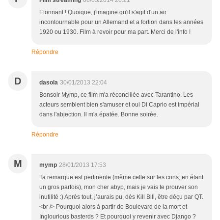
Film streaming
08/05/2014 20:21
Etonnant ! Quoique, j'imagine qu'il s'agit d'un air
incontournable pour un Allemand et a fortiori dans les années
1920 ou 1930. Film à revoir pour ma part. Merci de l'info !
Répondre
D
dasola
30/01/2013 22:04
Bonsoir Mymp, ce film m'a réconciliée avec Tarantino. Les
acteurs semblent bien s'amuser et oui Di Caprio est impérial
dans l'abjection. Il m'a épatée. Bonne soirée.
Répondre
M
mymp
28/01/2013 17:53
Ta remarque est pertinente (même celle sur les cons, en étant
un gros parfois), mon cher abyp, mais je vais te prouver son
inutilité :) Après tout, j’aurais pu, dès Kill Bill, être déçu par QT.
<br /> Pourquoi alors à partir de Boulevard de la mort et
Inglourious basterds ? Et pourquoi y revenir avec Django ?