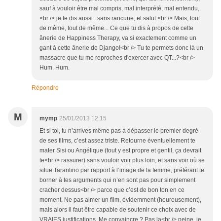
sauf à vouloir être mal compris, mal interprété, mal entendu,
<br /> je te dis aussi : sans rancune, et salut.<br /> Mais, tout
de même, tout de même... Ce que tu dis à propos de cette
ânerie de Happiness Therapy, va si exactement comme un
gant à cette ânerie de Django!<br /> Tu te permets donc là un
massacre que tu me reproches d'exercer avec QT...?<br />
Hum. Hum.
Répondre
M
mymp
25/01/2013 12:15
Et si toi, tu n’arrives même pas à dépasser le premier degré
de ses films, c’est assez triste. Retourne éventuellement te
mater Sisi ou Angélique (tout y est propre et gentil, ça devrait
te<br /> rassurer) sans vouloir voir plus loin, et sans voir où se
situe Tarantino par rapport à l’image de la femme, préférant te
borner à tes arguments qui n’en sont pas pour simplement
cracher dessus<br /> parce que c’est de bon ton en ce
moment. Ne pas aimer un film, évidemment (heureusement),
mais alors il faut être capable de soutenir ce choix avec de
VRAIES justifications. Me convaincre ? Pas la<br /> peine, je