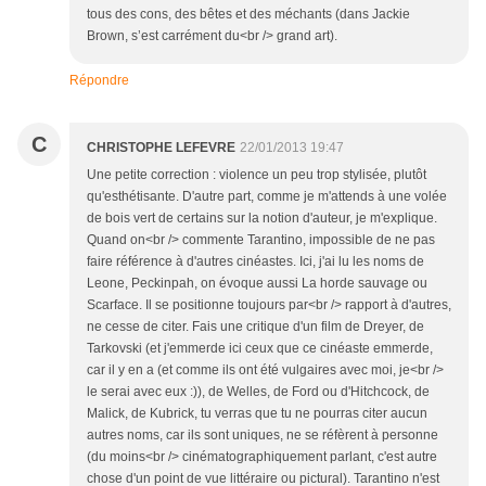
tous des cons, des bêtes et des méchants (dans Jackie
Brown, s’est carrément du<br /> grand art).
Répondre
C
CHRISTOPHE LEFEVRE
22/01/2013 19:47
Une petite correction : violence un peu trop stylisée, plutôt
qu'esthétisante. D'autre part, comme je m'attends à une volée
de bois vert de certains sur la notion d'auteur, je m'explique.
Quand on<br /> commente Tarantino, impossible de ne pas
faire référence à d'autres cinéastes. Ici, j'ai lu les noms de
Leone, Peckinpah, on évoque aussi La horde sauvage ou
Scarface. Il se positionne toujours par<br /> rapport à d'autres,
ne cesse de citer. Fais une critique d'un film de Dreyer, de
Tarkovski (et j'emmerde ici ceux que ce cinéaste emmerde,
car il y en a (et comme ils ont été vulgaires avec moi, je<br />
le serai avec eux :)), de Welles, de Ford ou d'Hitchcock, de
Malick, de Kubrick, tu verras que tu ne pourras citer aucun
autres noms, car ils sont uniques, ne se réfèrent à personne
(du moins<br /> cinématographiquement parlant, c'est autre
chose d'un point de vue littéraire ou pictural). Tarantino n'est