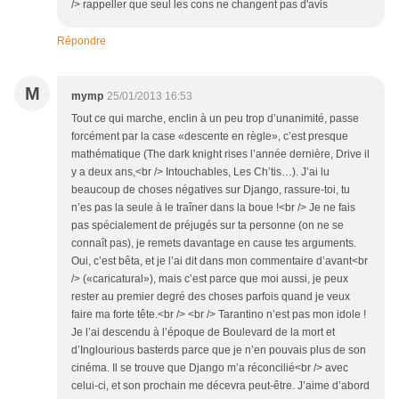
/> rappeller que seul les cons ne changent pas d'avis
Répondre
M
mymp
25/01/2013 16:53
Tout ce qui marche, enclin à un peu trop d’unanimité, passe
forcément par la case «descente en règle», c’est presque
mathématique (The dark knight rises l’année dernière, Drive il
y a deux ans,<br /> Intouchables, Les Ch’tis…). J’ai lu
beaucoup de choses négatives sur Django, rassure-toi, tu
n’es pas la seule à le traîner dans la boue !<br /> Je ne fais
pas spécialement de préjugés sur ta personne (on ne se
connaît pas), je remets davantage en cause tes arguments.
Oui, c’est bêta, et je l’ai dit dans mon commentaire d’avant<br
/> («caricatural»), mais c’est parce que moi aussi, je peux
rester au premier degré des choses parfois quand je veux
faire ma forte tête.<br /> <br /> Tarantino n’est pas mon idole !
Je l’ai descendu à l’époque de Boulevard de la mort et
d’Inglourious basterds parce que je n’en pouvais plus de son
cinéma. Il se trouve que Django m’a réconcilié<br /> avec
celui-ci, et son prochain me décevra peut-être. J’aime d’abord