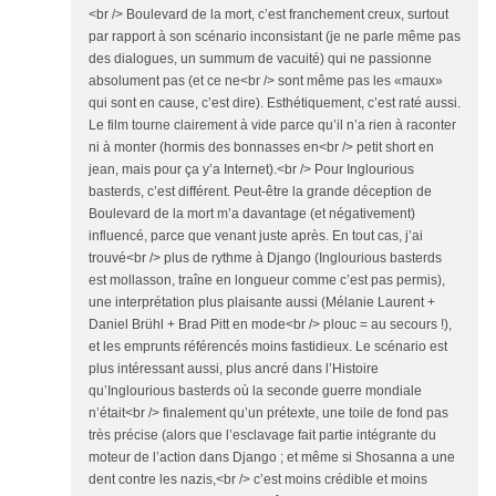
<br /> Boulevard de la mort, c’est franchement creux, surtout
par rapport à son scénario inconsistant (je ne parle même pas
des dialogues, un summum de vacuité) qui ne passionne
absolument pas (et ce ne<br /> sont même pas les «maux»
qui sont en cause, c’est dire). Esthétiquement, c’est raté aussi.
Le film tourne clairement à vide parce qu’il n’a rien à raconter
ni à monter (hormis des bonnasses en<br /> petit short en
jean, mais pour ça y’a Internet).<br /> Pour Inglourious
basterds, c’est différent. Peut-être la grande déception de
Boulevard de la mort m’a davantage (et négativement)
influencé, parce que venant juste après. En tout cas, j’ai
trouvé<br /> plus de rythme à Django (Inglourious basterds
est mollasson, traîne en longueur comme c’est pas permis),
une interprétation plus plaisante aussi (Mélanie Laurent +
Daniel Brühl + Brad Pitt en mode<br /> plouc = au secours !),
et les emprunts référencés moins fastidieux. Le scénario est
plus intéressant aussi, plus ancré dans l’Histoire
qu’Inglourious basterds où la seconde guerre mondiale
n’était<br /> finalement qu’un prétexte, une toile de fond pas
très précise (alors que l’esclavage fait partie intégrante du
moteur de l’action dans Django ; et même si Shosanna a une
dent contre les nazis,<br /> c’est moins crédible et moins