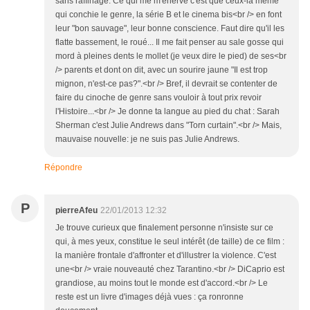
sans raffinage. Ce qui me m'énerve c'est que ceux-là même
qui conchie le genre, la série B et le cinema bis<br /> en font
leur "bon sauvage", leur bonne conscience. Faut dire qu'il les
flatte bassement, le roué... Il me fait penser au sale gosse qui
mord à pleines dents le mollet (je veux dire le pied) de ses<br
/> parents et dont on dit, avec un sourire jaune "Il est trop
mignon, n'est-ce pas?".<br /> Bref, il devrait se contenter de
faire du cinoche de genre sans vouloir à tout prix revoir
l'Histoire...<br /> Je donne ta langue au pied du chat : Sarah
Sherman c'est Julie Andrews dans "Torn curtain".<br /> Mais,
mauvaise nouvelle: je ne suis pas Julie Andrews.
Répondre
P
pierreAfeu
22/01/2013 12:32
Je trouve curieux que finalement personne n'insiste sur ce
qui, à mes yeux, constitue le seul intérêt (de taille) de ce film :
la manière frontale d'affronter et d'illustrer la violence. C'est
une<br /> vraie nouveauté chez Tarantino.<br /> DiCaprio est
grandiose, au moins tout le monde est d'accord.<br /> Le
reste est un livre d'images déjà vues : ça ronronne