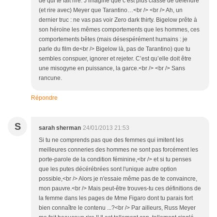
de qui te fait rire. J’imagine que c’est plus classe de défendre
(et rire avec) Meyer que Tarantino…<br /> <br /> Ah, un
dernier truc : ne vas pas voir Zero dark thirty. Bigelow prête à
son héroïne les mêmes comportements que les hommes, ces
comportements bêtes (mais désespérément humains : je
parle du film de<br /> Bigelow là, pas de Tarantino) que tu
sembles conspuer, ignorer et rejeter. C’est qu’elle doit être
une misogyne en puissance, la garce.<br /> <br /> Sans
rancune.
Répondre
S
sarah sherman
24/01/2013 21:53
Si tu ne comprends pas que des femmes qui imitent les
meilleures conneries des hommes ne sont pas forcément les
porte-parole de la condition féminine,<br /> et si tu penses
que les putes décérébrées sont l'unique autre option
possible,<br /> Alors je n'essaie même pas de te convaincre,
mon pauvre.<br /> Mais peut-être trouves-tu ces définitions de
la femme dans les pages de Mme Figaro dont tu parais fort
bien connaître le contenu ...?<br /> Par ailleurs, Russ Meyer