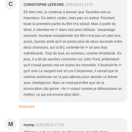
C
CHRISTOPHE LEFEVRE
22/01/2013 17:57
Eh bien moi, je continue à penser que Tarantino est un
imposteur. Du talent, certes, mais pas un auteur. Pourtant,
toute la première partie du film m'a séduit. Mais à partir du
dîner, il retombe<br /> dans ses pires défauts : bavardage
excessif, musique exaspérante (un film n'est pas un juke box,
aussi, j'aurais aimé qu'il se passe plus de deux seconde entre
deux chansons, sur la fin), violente<br /> un peu trop
esthétisante. Trop de tout, en sommes, comme d'habitude. En
plus, il a dit de sacrées conneries sur John Ford, prétendant
qu'il n'avait jamais mis en scène les minorités. Il faudrait<br />
qu'il voie Le sergent noir et Les Cheyennes, il verrait que le
cinéma américain ne l'a pas attendu pour aborde ce thème
avec intelligence. Mais ce n'est peut-être que de la
provocation (du genre :<br /> voyez comme je déboulonne un
mythe), ce qui est encore plus idiot...
Répondre
M
mymp
22/01/2013 17:29