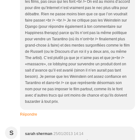
les films, pas ceux qui les font.<br /> On est au moins d’accord
pour dire qu’Internet n’est vraiment pas le nec plus ultra pour
débattre. Rien ne passe moins bien que ce que l’on voudrait
faire passer.<br /> <br /> Je ne critique pas les Weinstein sur
Django (pour répondre également à ton commentaire sur
Happiness therapy) parce qu’ils n’ont pas la même politique
pour vendre un Tarantino (où ils n’ont<br /> finalement plus
grand-chose à faire) et des merdes surgonflées comme le film
de Russell (ou le Discours d’un roi il y a deux ans, ou même
The artist). C’est plutôt ça que je n’aime pas et que je<br />
«massacre», ce lobbying pour survendre un produit dont on
sait d’avance qu’il est avarié (sinon il n’en aurait pas tant
besoin). Je pense que les Weinstein ont assez confiance en
Tarantino et dans<br /> ce que représente désormais son
nom pour ne pas imposer le film partout, comme ils le font
avec d’autres trucs qui ont moins de chance et qu’ils doivent
bazarder à tout prix.
Répondre
S
sarah sherman
25/01/2013 14:14