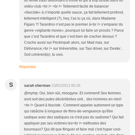
un white trash débordant d’ironie et qui a trop bossé dans un
vidéo-club.<br /> <br /> Tellement facile de balancer
«fasciste» à n’importe quelle sauce, ça fait tellement profond,
tellement intelligent (?), hey, t’as lu ça où, dans Madame
Figaro ?! Tarantino n’est pas le premier à<br /> s’emparer du
genre «vigilante movie», pourquoi lui faire un procès ? Parce
que c’est Tarantino et que c’est bien de cracher dessus ?
Crache aussi sur Peckinpah alors, sur Mad max, sur
Délivrance,<br /> sur Irréversible, sur Taxi driver, sur Dexter…
Soit cohérent(e), tu vois.
Répondre
S
sarah sherman
23/01/2013 00:26
@mymp: Oui, bien sûr, misogyne. Et comment! Ses femmes
sont soit des putes décérébrées soit... des hommes en mini!
<br /> Quant à fasciste : Comment appeler autrement un type
qui rabâche à longueur de films-de-vengeance qu'être
sadique avec des sadiques ce n'est pas du sadisme? Qui fait
appliquer par ses victimes les<br /> méthodes des
bourreaux? Qui dit que flinguer et faire mal c'est hyper cool-