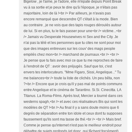
Bigelow , je l'aime, je l'adore, elle m'épate depuis Point Break
vu à sa sortie et je peux te dire qu'à l'époque, je n'étais pas
majoritaire, loin de là !<br /> Par ailleurs, je n'avais pas
encore remarqué que descendre QT c'était à la mode. Bien
au contraire , je ne vois que des tapis rouges déroulés autour
de lui. Si en plus, tu le fais passer pour une<br /> victime...<br
/> Jamais vu Desperate Housewives ni Sex and the City. Je
n'ai pas la télé et les personnes que tu cites ne sont pour moi
que des images entrevues sur les couv' des mags people
empilés chez mon<br /> marchand de journaux.<br /> <br />
Je pense que tu fais avec moi ce que tu me reproches de faire
à l'endroit de QT : avoir des préjugés. Sauf que toi, c'est
envers tes interlocuteurs. "Mme Figaro, Sissi, Angelique..." Tu
me balances<br /> toute la liste de clichés. Un peu bêta, non
?<br /> Encore que je crois qu'il y pas mal de points communs
entre Angelique et le cinéma de Tarantino. Si.Si. Cinecitta. LA
Titanus. La Roma-Films. Après tout, Mercier a tourné dans ces
westerns spagh,<br /> et avec ces réalisateurs Bis qui sont les
modèles de QT !<br /> Au final il y a sans doute moins que 6
degrés de séparation entre ton idole et ceux dont tu supposes
faussement qu'ils sont ma tasse de thé.<br /> <br /> Mais bref.
Comme je pense qu'internet n'est pas le meilleur endroit pour
débattre de sujets profonds (et donc, qui fâchent forcément),