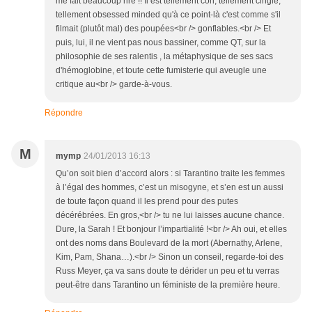
me fait beaucoup rire !! Il est tellement con, tellement cinglé,
tellement obsessed minded qu'à ce point-là c'est comme s'il
filmait (plutôt mal) des poupées<br /> gonflables.<br /> Et
puis, lui, il ne vient pas nous bassiner, comme QT, sur la
philosophie de ses ralentis , la métaphysique de ses sacs
d'hémoglobine, et toute cette fumisterie qui aveugle une
critique au<br /> garde-à-vous.
Répondre
M
mymp
24/01/2013 16:13
Qu’on soit bien d’accord alors : si Tarantino traite les femmes
à l’égal des hommes, c’est un misogyne, et s’en est un aussi
de toute façon quand il les prend pour des putes
décérébrées. En gros,<br /> tu ne lui laisses aucune chance.
Dure, la Sarah ! Et bonjour l’impartialité !<br /> Ah oui, et elles
ont des noms dans Boulevard de la mort (Abernathy, Arlene,
Kim, Pam, Shana…).<br /> Sinon un conseil, regarde-toi des
Russ Meyer, ça va sans doute te dérider un peu et tu verras
peut-être dans Tarantino un féministe de la première heure.