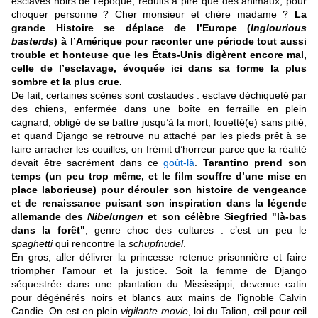
esclaves noirs de l’époque, réduits à pire que des animaux, pour
choquer personne ? Cher monsieur et chère madame ?
La
grande Histoire se déplace de l’Europe (
Inglourious
basterds
) à l’Amérique pour raconter une période tout aussi
trouble et honteuse que les États-Unis digèrent encore mal,
celle de l’esclavage, évoquée ici dans sa forme la plus
sombre et la plus crue.
De fait, certaines scènes sont costaudes : esclave déchiqueté par
des chiens, enfermée dans une boîte en ferraille en plein
cagnard, obligé de se battre jusqu’à la mort, fouetté(e) sans pitié,
et quand Django se retrouve nu attaché par les pieds prêt à se
faire arracher les couilles, on frémit d’horreur parce que la réalité
devait être sacrément dans ce
goût-là
.
Tarantino prend son
temps (un peu trop même, et le film souffre d’une mise en
place laborieuse) pour dérouler son histoire de vengeance
et de renaissance puisant son inspiration dans la légende
allemande des
Nibelungen
et son célèbre Siegfried "là-bas
dans la forêt"
, genre choc des cultures : c’est un peu le
spaghetti
qui rencontre la
schupfnudel
.
En gros, aller délivrer la princesse retenue prisonnière et faire
triompher l’amour et la justice. Soit la femme de Django
séquestrée dans une plantation du Mississippi, devenue catin
pour dégénérés noirs et blancs aux mains de l’ignoble Calvin
Candie. On est en plein
vigilante movie
, loi du Talion, œil pour œil