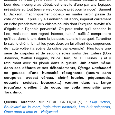
Leur duo, incongru au début, est ensuite d’une parfaite logique,
irrésistible surtout (genre vieux couple prêt pour la noce). Samuel
L. Jackson, magnifiquement odieux en maître larbin passé du
côté obscur. Et puis il y a Leonardo DiCaprio, impérial carrément
en riche propriétaire aux chicots pourris dont l’exquise suavité n’a
d’égale que l’ignoble perversité. On peut croire qu’il cabotine le
Leo, mais non, son regard intense, habité, suffit à comprendre
qu’il est dans le ton, dans la justesse, dans le truc quoi. Tarantino
le sait, le chérit, lui fait les yeux doux en lui offrant des séquences
de haute volée (la scène du crâne par exemple). Plus toute une
série de crapules et de seconds rôles sortis des Enfers (Don
Johnson, Walton Goggins, Bruce Dern, M. C. Gainey…) et y
retournant avec du plomb dans la gueule.
Jubilatoire même
dans ses défauts et ses débordements,
Django unchained
se gausse d’une humanité répugnante (tueurs sans
scrupules, avocat véreux, shérif louche, péquenauds,
couards, racistes, bouseux…) vautrée dans sa fange
jusqu'aux oreilles ; du coup, me voilà réconcilié avec
Tarantino
.
Q
uentin Tarantino sur SEUIL CRITIQUE(S) :
Pulp fiction
,
Boulevard de la mort
,
Inglourious basterds
,
Les huit salopards
,
Once upon a time in... Hollywood
.