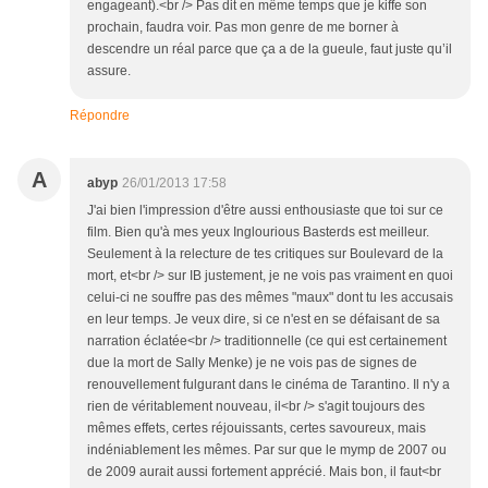
engageant).<br /> Pas dit en même temps que je kiffe son
prochain, faudra voir. Pas mon genre de me borner à
descendre un réal parce que ça a de la gueule, faut juste qu’il
assure.
Répondre
A
abyp
26/01/2013 17:58
J'ai bien l'impression d'être aussi enthousiaste que toi sur ce
film. Bien qu'à mes yeux Inglourious Basterds est meilleur.
Seulement à la relecture de tes critiques sur Boulevard de la
mort, et<br /> sur IB justement, je ne vois pas vraiment en quoi
celui-ci ne souffre pas des mêmes "maux" dont tu les accusais
en leur temps. Je veux dire, si ce n'est en se défaisant de sa
narration éclatée<br /> traditionnelle (ce qui est certainement
due la mort de Sally Menke) je ne vois pas de signes de
renouvellement fulgurant dans le cinéma de Tarantino. Il n'y a
rien de véritablement nouveau, il<br /> s'agit toujours des
mêmes effets, certes réjouissants, certes savoureux, mais
indéniablement les mêmes. Par sur que le mymp de 2007 ou
de 2009 aurait aussi fortement apprécié. Mais bon, il faut<br