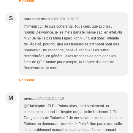
Répondre
S
sarah sherman
23/01/2013 20:22
@mymp : 1° Je suis cohérente. Tous ceux que tu cites ,
hormis Délivrance, je les mets dans le même sac, en effet.<br
/> 2° Je ne lis pas Mme Figaro.<br /> 3° C'est donc l'atteinte
de l'égalité, pour toi, que des femmes se prennent pour des
hommes? Elle est bonne, celle-là.<br /> 4° Les putes
décérébrées, en général, elles n'ont pas de nom dans les
films de QT. Comme par exemple, la floppée d'idiotes de
Boulevard de la mort.
Répondre
M
mymp
23/01/2013 17:19
@Christophe : Et De Palma alors, c’est seulement un
commerçant quand il s’inspire (de) et imite Hitchcock ? Et
Zviaguintsev de Tarkovski ? Je me souviens de beaucoup de
Palmes au demeurant, dont<br /> Pulp fiction parce que celle-
là a durablement marqué un palmarès parfois ronronnant