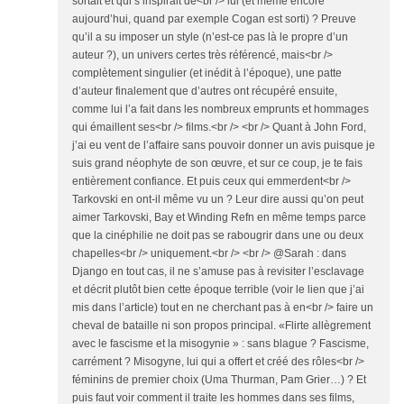
sortait et qui s’inspirait de<br /> lui (et même encore
aujourd’hui, quand par exemple Cogan est sorti) ? Preuve
qu’il a su imposer un style (n’est-ce pas là le propre d’un
auteur ?), un univers certes très référencé, mais<br />
complètement singulier (et inédit à l’époque), une patte
d’auteur finalement que d’autres ont récupéré ensuite,
comme lui l’a fait dans les nombreux emprunts et hommages
qui émaillent ses<br /> films.<br /> <br /> Quant à John Ford,
j’ai eu vent de l’affaire sans pouvoir donner un avis puisque je
suis grand néophyte de son œuvre, et sur ce coup, je te fais
entièrement confiance. Et puis ceux qui emmerdent<br />
Tarkovski en ont-il même vu un ? Leur dire aussi qu’on peut
aimer Tarkovski, Bay et Winding Refn en même temps parce
que la cinéphilie ne doit pas se rabougrir dans une ou deux
chapelles<br /> uniquement.<br /> <br /> @Sarah : dans
Django en tout cas, il ne s’amuse pas à revisiter l’esclavage
et décrit plutôt bien cette époque terrible (voir le lien que j’ai
mis dans l’article) tout en ne cherchant pas à en<br /> faire un
cheval de bataille ni son propos principal. «Flirte allègrement
avec le fascisme et la misogynie » : sans blague ? Fascisme,
carrément ? Misogyne, lui qui a offert et créé des rôles<br />
féminins de premier choix (Uma Thurman, Pam Grier…) ? Et
puis faut voir comment il traite les hommes dans ses films,