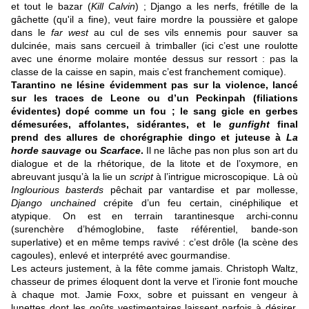
et tout le bazar (
Kill Calvin
) ; Django a les nerfs, frétille de la
gâchette (qu'il a fine), veut faire mordre la poussière et galope
dans le
far west
au cul de ses vils ennemis pour sauver sa
dulcinée, mais sans cercueil à trimballer (ici c’est une roulotte
avec une énorme molaire montée dessus sur ressort : pas la
classe de la caisse en sapin, mais c’est franchement comique).
Tarantino ne lésine évidemment pas sur la violence, lancé
sur les traces de Leone ou d’un Peckinpah (filiations
évidentes) dopé comme un fou ; le sang gicle en gerbes
démesurées, affolantes, sidérantes, et le
gunfight
final
prend des allures de chorégraphie dingo et juteuse à
La
horde sauvage
ou
Scarface
.
Il ne lâche pas non plus son art du
dialogue et de la rhétorique, de la litote et de l’oxymore, en
abreuvant jusqu’à la lie un
script
à l’intrigue microscopique. Là où
Inglourious basterds
pêchait par vantardise et par mollesse,
Django unchained
crépite d’un feu certain, cinéphilique et
atypique. On est en terrain tarantinesque archi-connu
(surenchère d’hémoglobine, faste référentiel, bande-son
superlative) et en même temps ravivé : c’est drôle (la scène des
cagoules), enlevé et interprété avec gourmandise.
Les acteurs justement, à la fête comme jamais. Christoph Waltz,
chasseur de primes éloquent dont la verve et l’ironie font mouche
à chaque mot. Jamie Foxx, sobre et puissant en vengeur à
lunettes dont les goûts vestimentaires laissent parfois à désirer.