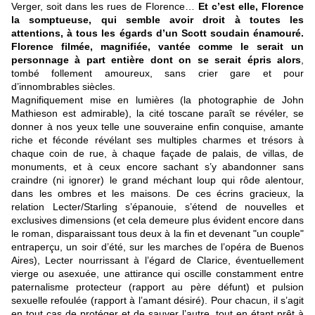
Verger, soit dans les rues de Florence…
Et c’est elle, Florence
la somptueuse, qui semble avoir droit à toutes les
attentions, à tous les égards d’un Scott soudain énamouré.
Florence filmée, magnifiée, vantée comme le serait un
personnage à part entière dont on se serait épris alors
,
tombé follement amoureux, sans crier gare et pour
d’innombrables siècles.
Magnifiquement mise en lumières (la photographie de John
Mathieson est admirable), la cité toscane paraît se révéler, se
donner à nos yeux telle une souveraine enfin conquise, amante
riche et féconde révélant ses multiples charmes et trésors à
chaque coin de rue, à chaque façade de palais, de villas, de
monuments, et à ceux encore sachant s’y abandonner sans
craindre (ni ignorer) le grand méchant loup qui rôde alentour,
dans les ombres et les maisons. De ces écrins gracieux, la
relation Lecter/Starling s’épanouie, s’étend de nouvelles et
exclusives dimensions (et cela demeure plus évident encore dans
le roman, disparaissant tous deux à la fin et devenant "un couple"
entraperçu, un soir d’été, sur les marches de l’opéra de Buenos
Aires), Lecter nourrissant à l’égard de Clarice, éventuellement
vierge ou asexuée, une attirance qui oscille constamment entre
paternalisme protecteur (rapport au père défunt) et pulsion
sexuelle refoulée (rapport à l’amant désiré). Pour chacun, il s’agit
en tout cas de protéger et de sauver l’autre, tout en étant prêt à