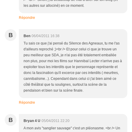
les autres sur allociné) en ce moment.
Répondre
B
Ben
06/04/2011 16:38
Tu sais ce que j'ai pensé du Silence des Agneaux, tu me l'as
d'ailleurs reproché ;)<br /> Et pour celui ci que je trouve un
peu meilleur que SDA, je n'ai pas été totalement emballée
non plus, pour moi les films sur Hannibal Lecter n'arrive pas à
exploiter tous les interdits que le personnage représente et
donc la fascination qu'il excerce par ces interdits ( meurtres,
cannibalisme...). Cependant dans celui ci j'ai bien aimé ce
côté théâtral que tu soulignes, surtout la scène de la
pendaison et bien sur la scène finale.
Répondre
B
Bryan 4 U
05/04/2011 22:20
A mon avis "sanglier sauvage" c'est un pléonasme. <br /> Un