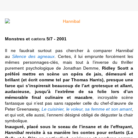
Monstres et
cætera
5/7 - 2001
I
l ne faudrait surtout pas chercher à comparer
Hannibal
au
Silence des agneaux
. Certes, il lui emprunte forcément les
mêmes personnages-clés, mais tout à l’inverse du thriller
purement psychologique de Jonathan Demme,
Ridley Scott a
préféré mettre en scène un opéra de jais, démesuré et
brillant (et écrit comme tel par Thomas Harris), presque une
farce qui s’inspirerait beaucoup de l’art grotesque et allant,
audacieuse, jusqu’à l’extrême de sa folie lors d’un
mémorable final culinaire et macabre
, incroyable scène
fantasque qui n’est pas sans rappeler celle du chef-d’œuvre de
Peter Greenaway,
Le cuisinier, le voleur, sa femme et son amant
,
et qui voit, elle aussi, l’ennemi désigné obligé de déguster la chair
symbolique.
Inauguré, placé sous le sceau de l’insane et de l’effrayant,
Hannibal
revisite à sa manière les contes pour enfants (
La