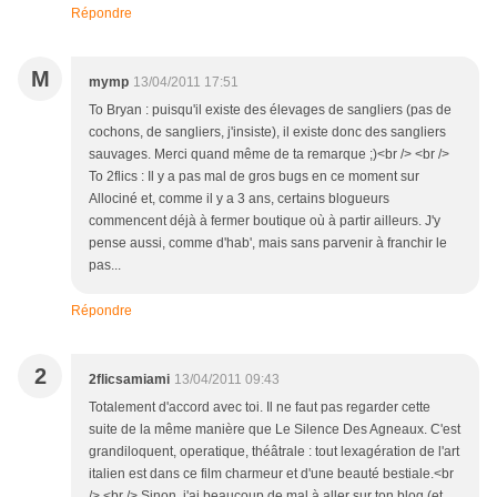
Répondre
M
mymp
13/04/2011 17:51
To Bryan : puisqu'il existe des élevages de sangliers (pas de
cochons, de sangliers, j'insiste), il existe donc des sangliers
sauvages. Merci quand même de ta remarque ;)<br /> <br />
To 2flics : Il y a pas mal de gros bugs en ce moment sur
Allociné et, comme il y a 3 ans, certains blogueurs
commencent déjà à fermer boutique où à partir ailleurs. J'y
pense aussi, comme d'hab', mais sans parvenir à franchir le
pas...
Répondre
2
2flicsamiami
13/04/2011 09:43
Totalement d'accord avec toi. Il ne faut pas regarder cette
suite de la même manière que Le Silence Des Agneaux. C'est
grandiloquent, operatique, théâtrale : tout lexagération de l'art
italien est dans ce film charmeur et d'une beauté bestiale.<br
/> <br /> Sinon, j'ai beaucoup de mal à aller sur ton blog (et