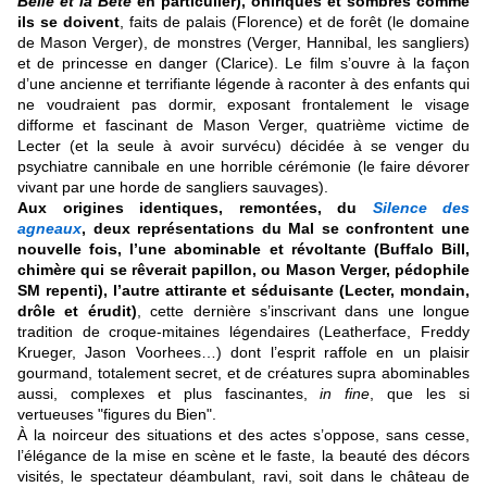
Belle et la Bête
en particulier), oniriques et sombres comme
ils se doivent
, faits de palais (Florence) et de forêt (le domaine
de Mason Verger), de monstres (Verger, Hannibal, les sangliers)
et de princesse en danger (Clarice). Le film s’ouvre à la façon
d’une ancienne et terrifiante légende à raconter à des enfants qui
ne voudraient pas dormir, exposant frontalement le visage
difforme et fascinant de Mason Verger, quatrième victime de
Lecter (et la seule à avoir survécu) décidée à se venger du
psychiatre cannibale en une horrible cérémonie (le faire dévorer
vivant par une horde de sangliers sauvages).
Aux origines identiques, remontées, du
Silence des
agneaux
, deux représentations du Mal se confrontent une
nouvelle fois, l’une abominable et révoltante (Buffalo Bill,
chimère qui se rêverait papillon, ou Mason Verger, pédophile
SM repenti), l’autre attirante et séduisante (Lecter, mondain,
drôle et érudit)
, cette dernière s’inscrivant dans une longue
tradition de croque-mitaines légendaires (Leatherface, Freddy
Krueger, Jason Voorhees…) dont l’esprit raffole en un plaisir
gourmand, totalement secret, et de créatures supra abominables
aussi, complexes et plus fascinantes,
in fine
, que les si
vertueuses "figures du Bien".
À la noirceur des situations et des actes s’oppose, sans cesse,
l’élégance de la mise en scène et le faste, la beauté des décors
visités, le spectateur déambulant, ravi, soit dans le château de