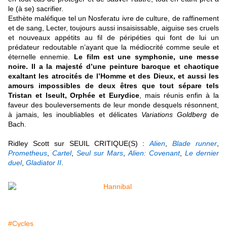
le (à se) sacrifier.
Esthète maléfique tel un Nosferatu ivre de culture, de raffinement
et de sang, Lecter, toujours aussi insaisissable, aiguise ses cruels
et nouveaux appétits au fil de péripéties qui font de lui un
prédateur redoutable n’ayant que la médiocrité comme seule et
éternelle ennemie.
Le film est une symphonie, une messe
noire. Il a la majesté d’une peinture baroque et chaotique
exaltant les atrocités de l’Homme et des Dieux, et aussi les
amours impossibles de deux êtres que tout sépare tels
Tristan et Iseult, Orphée et Eurydice
, mais réunis enfin à la
faveur des bouleversements de leur monde desquels résonnent,
à jamais, les inoubliables et délicates
Variations Goldberg
de
Bach
.
R
idley Scott sur SEUIL CRITIQUE(S) :
Alien
,
Blade runner
,
Prometheus
,
Cartel
,
Seul sur Mars
,
Alien: Covenant
,
Le dernier
duel
,
Gladiator II
.
#Cycles