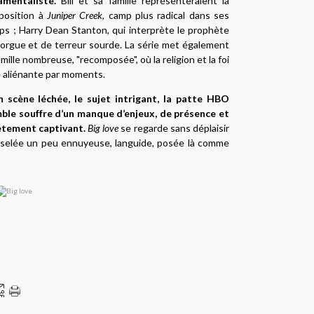
mentaliste.
Bill et sa famille représenteraient la
position à
Juniper Creek
, camp plus radical dans ses
ps ; Harry Dean Stanton, qui interprète le prophète
morgue et de terreur sourde. La série met également
ille nombreuse, "recomposée", où la religion et la foi
e aliénante par moments.
 scène léchée, le sujet intrigant, la patte HBO
mble souffre d’un manque d’enjeux, de présence et
ètement captivant.
Big love
se regarde sans déplaisir
ciselée un peu ennuyeuse, languide, posée là comme