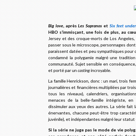
Big love
, après
Les Sopranos
et
Six feet under
HBO s’immisçant, une fois de plus, au cœur
Jersey et des croque-morts de Los Angeles,
passer sous le microscope, personnages dont 
paraissent datées et peu sympathiques pour 
condamné la polygamie malgré une tradition 
communauté. Sujet sensible en conséquence, m
et porté par un
casting
incroyable.
La famille Henrickson, donc : un mari, trois 
journalières et financières multipliées par trois
tous les niveaux), calendriers, organisations
menaces de la belle-famille intégriste, e
dissimuler aux yeux des autres. La série fait 
énervantes, chacune peut-être trop caractérisé
juvénile), et indépendantes malgré leur statut 
Si la série ne juge pas le mode de vie poly