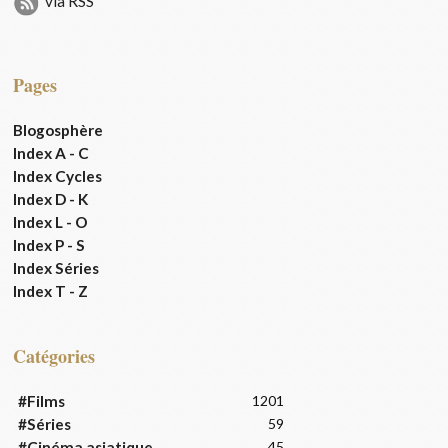
via RSS
Pages
Blogosphère
Index A - C
Index Cycles
Index D - K
Index L - O
Index P - S
Index Séries
Index T - Z
Catégories
#Films
1201
#Séries
59
#Cinéma asiatique
45