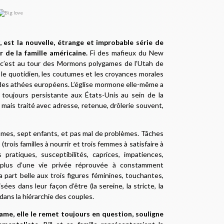
, est la nouvelle, étrange et improbable série de
 de la famille américaine.
Fi des mafieux du New
 c’est au tour des Mormons polygames de l’Utah de
le quotidien, les coutumes et les croyances morales
des athées européens. L’église mormone elle-même a
toujours persistante aux États-Unis au sein de la
ais traité avec adresse, retenue, drôlerie souvent,
femmes, sept enfants, et pas mal de problèmes. Tâches
 (trois familles à nourrir et trois femmes à satisfaire à
 pratiques, susceptibilités, caprices, impatiences,
n plus d’une vie privée réprouvée à constamment
la part belle aux trois figures féminines, touchantes,
es dans leur façon d’être (la sereine, la stricte, la
dans la hiérarchie des couples.
game, elle le remet toujours en question, souligne