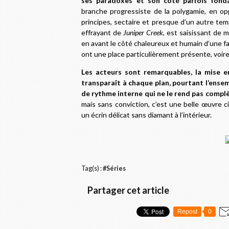
ses paradoxes et son côté parfois fonda
branche progressiste de la polygamie, en op
principes, sectaire et presque d’un autre tem
effrayant de
Juniper Creek
, est saisissant de 
en avant le côté chaleureux et humain d’une fam
ont une place particulièrement présente, voir
Les acteurs sont remarquables, la mise en
transparaît à chaque plan, pourtant l’ense
de rythme interne qui ne le rend pas compl
mais sans conviction, c’est une belle œuvre 
un écrin délicat sans diamant à l’intérieur.
Tag(s) :
#Séries
Partager cet article
Repost
0