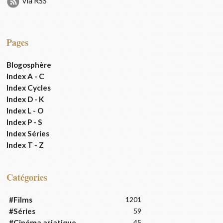
via RSS
Pages
Blogosphère
Index A - C
Index Cycles
Index D - K
Index L - O
Index P - S
Index Séries
Index T - Z
Catégories
#Films
1201
#Séries
59
#Cinéma asiatique
45