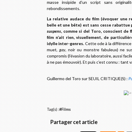
masse insipide d’un script sans original
rebondissements.
La relative audace du film (évoquer une 
belle et une bête) est sans cesse rabattue 
suspens
, comme si del Toro, conscient de fl
film n’ait rien, visuellement, de particul
idylle inter-genres.
Cette ode à la différence 
muet,
gay
, noir ou monstre fabuleux) ne su
compromis (l’évasion du laboratoire, aussi facile
à ne pas émouvoir). Et puis c’est connu : tant va
Guillermo del Toro sur SEUIL CRITIQUE(S) :
Pa
Tag(s) :
#Films
Partager cet article