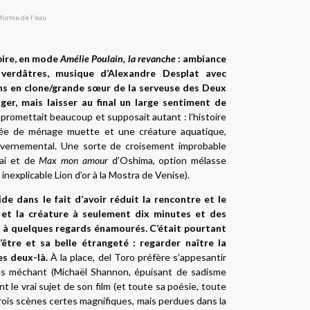
pire, en mode
Amélie Poulain, la revanche
: ambiance
 verdâtres, musique d’Alexandre Desplat avec
ns en clone/grande sœur de la serveuse des Deux
ger, mais laisser au final un large sentiment de
 promettait beaucoup et supposait autant : l’histoire
yée de ménage muette et une créature aquatique,
uvernemental. Une sorte de croisement improbable
ai et de
Max mon amour
d’Oshima, option mélasse
explicable Lion d’or à la Mostra de Venise).
de dans le fait d’avoir réduit la rencontre et le
 et la créature à seulement dix minutes et des
, à quelques regards énamourés. C’était pourtant
’être et sa belle étrangeté : regarder naître la
es deux-là.
À la place, del Toro préfère s’appesantir
ès méchant (Michaël Shannon, épuisant de sadisme
t le vrai sujet de son film (et toute sa poésie, toute
rois scènes certes magnifiques, mais perdues dans la