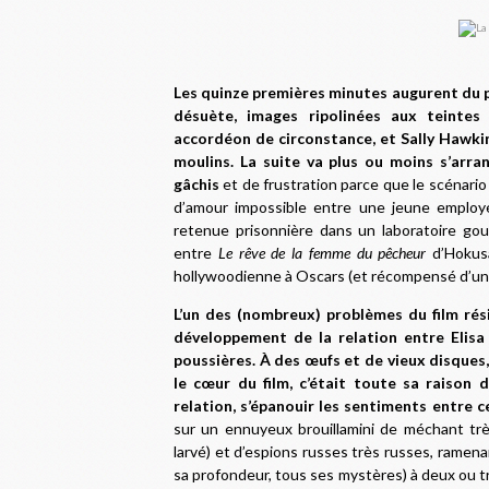
Les quinze premières minutes augurent du 
désuète, images ripolinées aux teintes
accordéon de circonstance, et Sally Hawki
moulins. La suite va plus ou moins s’arran
gâchis
et de frustration parce que le scénario
d’amour impossible entre une jeune emplo
retenue prisonnière dans un laboratoire go
entre
Le rêve de la femme du pêcheur
d’Hokus
hollywoodienne à Oscars (et récompensé d’un in
L’un des (nombreux) problèmes du film rési
développement de la relation entre Elisa
poussières. À des œufs et de vieux disques
le cœur du film, c’était toute sa raison d
relation, s’épanouir les sentiments entre c
sur un ennuyeux brouillamini de méchant tr
larvé) et d’espions russes très russes, ramenan
sa profondeur, tous ses mystères) à deux ou t