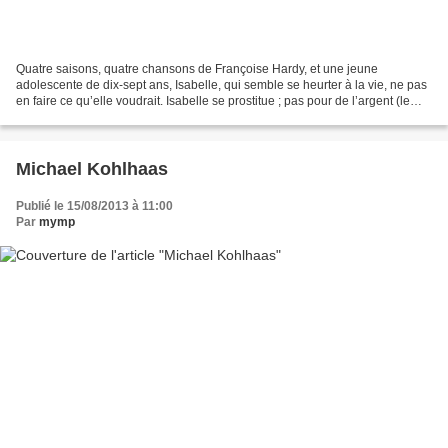
Quatre saisons, quatre chansons de Françoise Hardy, et une jeune
adolescente de dix-sept ans, Isabelle, qui semble se heurter à la vie, ne pas
en faire ce qu’elle voudrait. Isabelle se prostitue ; pas pour de l’argent (le
sujet du film n’a pas valeur...
Michael Kohlhaas
Publié le 15/08/2013 à 11:00
Par
mymp