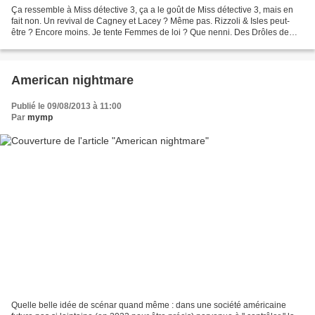
Ça ressemble à Miss détective 3, ça a le goût de Miss détective 3, mais en
fait non. Un revival de Cagney et Lacey ? Même pas. Rizzoli & Isles peut-
être ? Encore moins. Je tente Femmes de loi ? Que nenni. Des Drôles de
dames qui ne seraient plus que deux...
American nightmare
Publié le 09/08/2013 à 11:00
Par
mymp
Quelle belle idée de scénar quand même : dans une société américaine