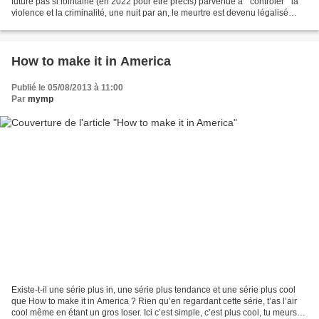
future pas si lointaine (en 2022 pour être précis) parvenue à " contrôler " la
violence et la criminalité, une nuit par an, le meurtre est devenu légalisé
pour permettre à chacun de...
How to make it in America
Publié le 05/08/2013 à 11:00
Par
mymp
Existe-t-il une série plus in, une série plus tendance et une série plus cool
que How to make it in America ? Rien qu’en regardant cette série, t’as l’air
cool même en étant un gros loser. Ici c’est simple, c’est plus cool, tu meurs