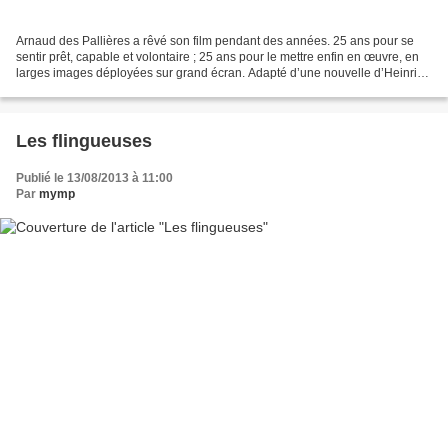
Arnaud des Pallières a rêvé son film pendant des années. 25 ans pour se
sentir prêt, capable et volontaire ; 25 ans pour le mettre enfin en œuvre, en
larges images déployées sur grand écran. Adapté d’une nouvelle d’Heinrich
von Kleist écrite en 1810,...
Les flingueuses
Publié le 13/08/2013 à 11:00
Par
mymp