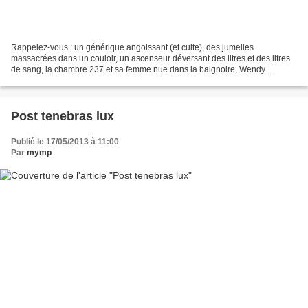
Rappelez-vous : un générique angoissant (et culte), des jumelles
massacrées dans un couloir, un ascenseur déversant des litres et des litres
de sang, la chambre 237 et sa femme nue dans la baignoire, Wendy
découvrant des dizaines et des dizaines de pages...
Post tenebras lux
Publié le 17/05/2013 à 11:00
Par
mymp