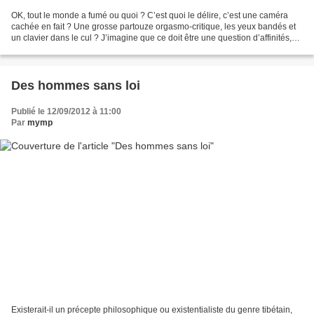
OK, tout le monde a fumé ou quoi ? C’est quoi le délire, c’est une caméra
cachée en fait ? Une grosse partouze orgasmo-critique, les yeux bandés et
un clavier dans le cul ? J’imagine que ce doit être une question d’affinités,
de ressentis ou de sens de...
Des hommes sans loi
Publié le 12/09/2012 à 11:00
Par
mymp
Existerait-il un précepte philosophique ou existentialiste du genre tibétain,