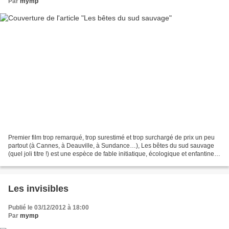
Par
mymp
Premier film trop remarqué, trop surestimé et trop surchargé de prix un peu
partout (à Cannes, à Deauville, à Sundance…), Les bêtes du sud sauvage
(quel joli titre !) est une espèce de fable initiatique, écologique et enfantine,
mélangeant une certaine...
Les invisibles
Publié le 03/12/2012 à 18:00
Par
mymp