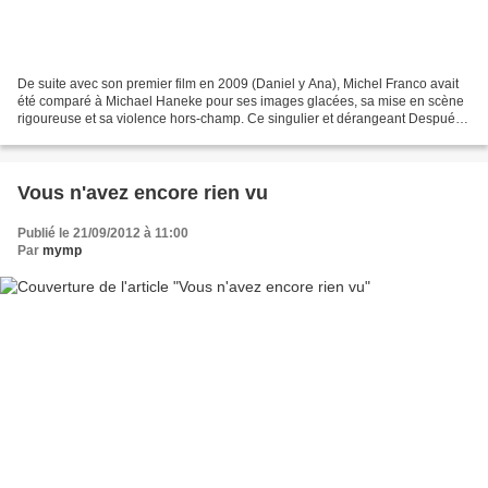
De suite avec son premier film en 2009 (Daniel y Ana), Michel Franco avait
été comparé à Michael Haneke pour ses images glacées, sa mise en scène
rigoureuse et sa violence hors-champ. Ce singulier et dérangeant Después
de Lucia devrait confirmer la tendance,...
Vous n'avez encore rien vu
Publié le 21/09/2012 à 11:00
Par
mymp