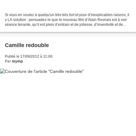
Si vous en voulez à quelqu'un très très fort et pour d’inexplicables raisons, il
y LA solution : persuadez-le que le nouveau film d’Alain Resnais est à voir
séance tenante, qu’il est plein d’entrain et de joliesse, d’inventivité et de
drôlerie, puis laissez...
Camille redouble
Publié le 17/09/2012 à 11:00
Par
mymp