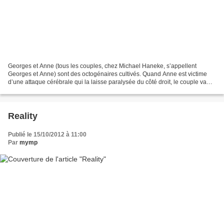
Georges et Anne (tous les couples, chez Michael Haneke, s’appellent
Georges et Anne) sont des octogénaires cultivés. Quand Anne est victime
d’une attaque cérébrale qui la laisse paralysée du côté droit, le couple va
devoir se confronter à la maladie et...
Reality
Publié le 15/10/2012 à 11:00
Par
mymp