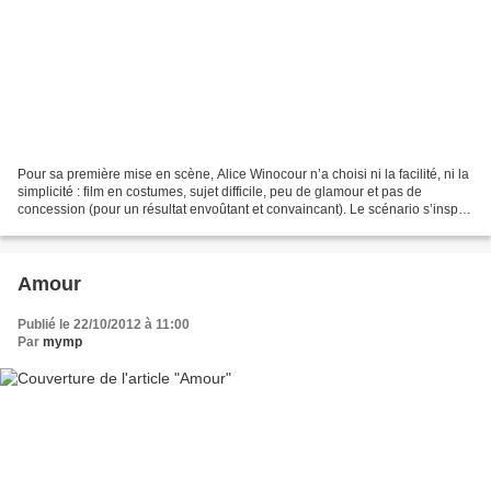
Pour sa première mise en scène, Alice Winocour n’a choisi ni la facilité, ni la
simplicité : film en costumes, sujet difficile, peu de glamour et pas de
concession (pour un résultat envoûtant et convaincant). Le scénario s’inspire
d’une histoire vraie,...
Amour
Publié le 22/10/2012 à 11:00
Par
mymp