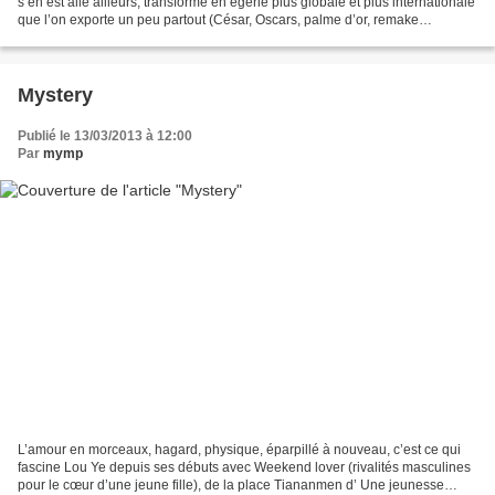
s’en est allé ailleurs, transformé en égérie plus globale et plus internationale
que l’on exporte un peu partout (César, Oscars, palme d’or, remake
américain…), Ulrich Seidl a désormais...
Mystery
Publié le 13/03/2013 à 12:00
Par
mymp
L’amour en morceaux, hagard, physique, éparpillé à nouveau, c’est ce qui
fascine Lou Ye depuis ses débuts avec Weekend lover (rivalités masculines
pour le cœur d’une jeune fille), de la place Tiananmen d’ Une jeunesse