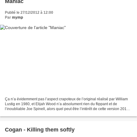
Maniac
Publié le 27/12/2012 à 12:00
Par
mymp
Ça n’a évidemment pas l’aspect crapoteux de l’original réalisé par William
Lustig en 1980, et Elijah Wood n’a absolument rien du flippant et de
l’inoubliable Joe Spinell, alors quel peut être l’intérêt de cette version 2012 ?
C’est simple : aucun. Wood...
Cogan - Killing them softly