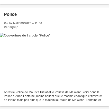
écrivit les scénarios tordus, est...
Police
Publié le 07/09/2020 à 11:00
Par
mymp
Après le Police de Maurice Pialat et le Polisse de Maïwenn, voici donc le
Police d’Anne Fontaine, moins brillant que le machin chaotique et fiévreux
de Pialat, mais pas plus que le machin lourdaud de Maïwenn. Fontaine et sa
coscénariste Claire Barre ont...