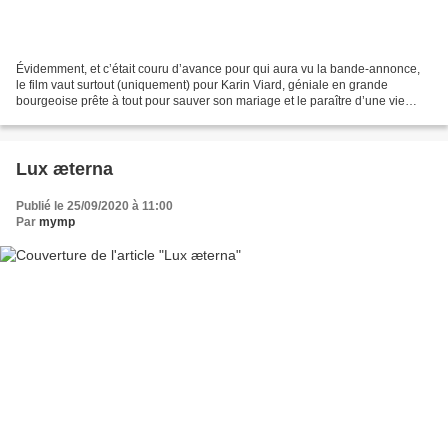
Évidemment, et c’était couru d’avance pour qui aura vu la bande-annonce,
le film vaut surtout (uniquement) pour Karin Viard, géniale en grande
bourgeoise prête à tout pour sauver son mariage et le paraître d’une vie
idéale. Si on aime, voire idolâtre,...
Lux æterna
Publié le 25/09/2020 à 11:00
Par
mymp