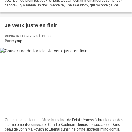
potentiel, du plein les yeux, et puis tout a méchamment (heureusement ?)
capoté (il y a même un documentaire, The sweatbox, qui raconte ça, ce
capotage). Nous sommes en 1994,...
Je veux juste en finir
Publié le 11/09/2020 à 11:00
Par
mymp
Grand tripatouilleur de l’âme humaine, de l’état dépressif chronique et des
atermoiements conjugaux, Charlie Kaufman, depuis les succès de Dans la
peau de John Malkovich et Eternal sunshine of the spotless mind dont il