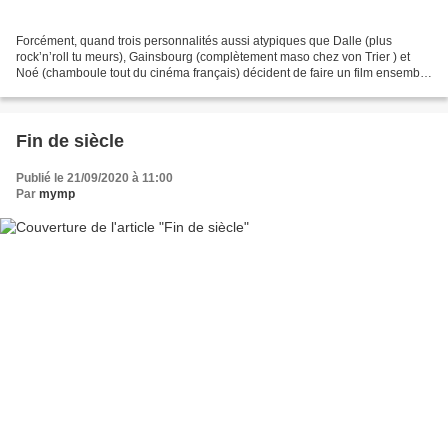
Forcément, quand trois personnalités aussi atypiques que Dalle (plus
rock’n’roll tu meurs), Gainsbourg (complètement maso chez von Trier ) et
Noé (chamboule tout du cinéma français) décident de faire un film ensemble
sous les auspices de la maison Saint...
Fin de siècle
Publié le 21/09/2020 à 11:00
Par
mymp