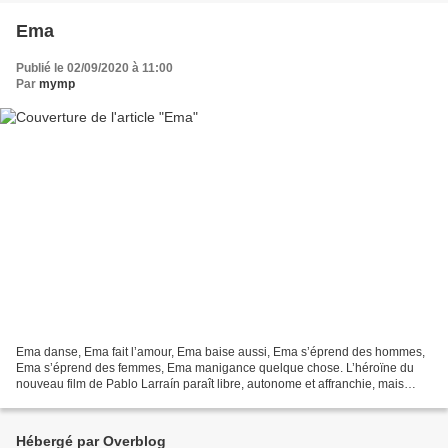
Ema
Publié le 02/09/2020 à 11:00
Par
mymp
Ema danse, Ema fait l’amour, Ema baise aussi, Ema s’éprend des hommes,
Ema s’éprend des femmes, Ema manigance quelque chose. L’héroïne du
nouveau film de Pablo Larraín paraît libre, autonome et affranchie, mais
tiraillée en secret par les terribles conséquences...
Hébergé par Overblog