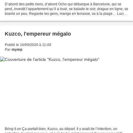
D’abord des petits riens, d’abord Ocho qui débarque à Barcelone, qui se
perd, investit l’appartement qu’il a loué, se balade le soir, drague en ligne, se
branle un peu. Regarde les gens, mange en terrasse, va à la plage… Lucio
Castro, pendant une dizaine...
Kuzco, l'empereur mégalo
Publié le 16/09/2020 à 11:00
Par
mymp
Bring it on Ça partait bien, Kuzco, au départ. Il y avait de l’intention, un