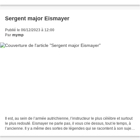
directeur qui lui demande "d’au moins faire semblant...
Sergent major Eismayer
Publié le 06/12/2023 à 12:00
Par
mymp
Il est, au sein de l’armée autrichienne, l’instructeur le plus célèbre et surtout
le plus redouté. Eismayer ne parle pas, il vous crie dessus, tout le temps, à
l’ancienne. Il y a même des sortes de légendes qui se racontent à son sujet,
du genre qu’il...