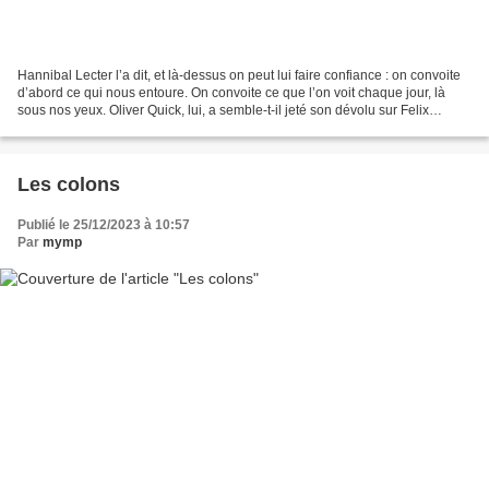
Hannibal Lecter l’a dit, et là-dessus on peut lui faire confiance : on convoite
d’abord ce qui nous entoure. On convoite ce que l’on voit chaque jour, là
sous nos yeux. Oliver Quick, lui, a semble-t-il jeté son dévolu sur Felix
Catton, le beau gosse populaire...
Les colons
Publié le 25/12/2023 à 10:57
Par
mymp