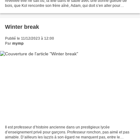
réveillée elle ne sait où, la tête dans le sable avec une bonne gueule de
bois, que Kol rencontre son frère aîné, Adam, qui doit s’en aller pour
l’Argentine le lendemain. Partis...
Winter break
Publié le 11/12/2023 à 12:00
Par
mymp
Il est professeur d’histoire ancienne dans un prestigieux lycée
d’enseignement privé pour garçons. Professeur ronchon, pas aimé et pas
aimable. D’ailleurs les lazzis à son égard ne manquent pas, entre le