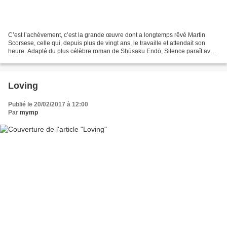
C’est l’achèvement, c’est la grande œuvre dont a longtemps rêvé Martin
Scorsese, celle qui, depuis plus de vingt ans, le travaille et attendait son
heure. Adapté du plus célèbre roman de Shūsaku Endō, Silence paraît avoir
été écrit pour Scorsese (qui...
Loving
Publié le 20/02/2017 à 12:00
Par
mymp