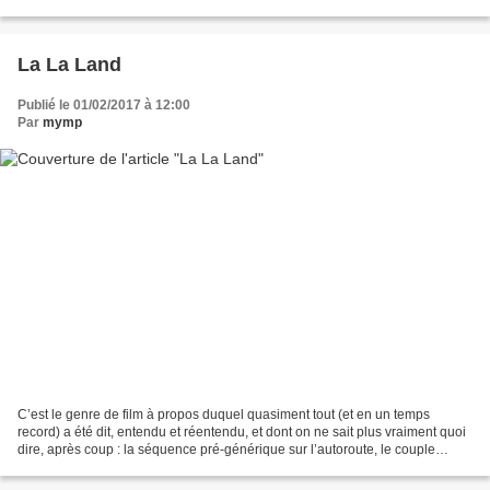
en images indélébiles qui...
La La Land
Publié le 01/02/2017 à 12:00
Par
mymp
C’est le genre de film à propos duquel quasiment tout (et en un temps
record) a été dit, entendu et réentendu, et dont on ne sait plus vraiment quoi
dire, après coup : la séquence pré-générique sur l’autoroute, le couple
Emma Stone et Ryan Gosling, alchimique...