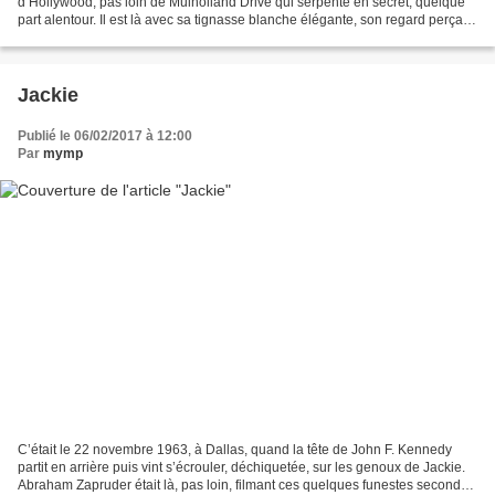
d’Hollywood, pas loin de Mulholland Drive qui serpente en secret, quelque
part alentour. Il est là avec sa tignasse blanche élégante, son regard perçant,
sa voix nasillarde reconnaissable...
Jackie
Publié le 06/02/2017 à 12:00
Par
mymp
C’était le 22 novembre 1963, à Dallas, quand la tête de John F. Kennedy
partit en arrière puis vint s’écrouler, déchiquetée, sur les genoux de Jackie.
Abraham Zapruder était là, pas loin, filmant ces quelques funestes secondes