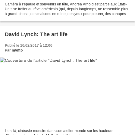
Caméra à l’épaule et souvenirs en tête, Andrea Arnold est partie aux États-
Unis se frotter au rêve américain (qui, depuis longtemps, ne ressemble plus
à grand-chose, des maisons en ruine, des yeux pour pleurer, des canapés
défoncés au crack) et au mythe...
David Lynch: The art life
Publié le 10/02/2017 à 12:00
Par
mymp
Il est là, cinéaste-monstre dans son atelier-monde sur les hauteurs