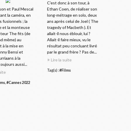
C’est donc à son tour, à
son et Paul Mescal
Ethan Coen, de réaliser son
ant la caméra, en
long-métrage en solo, deux
s fusionnels ; la
ans après celui de Joel ( The
ce et la monteuse
tragedy of Macbeth ). Et
teur The fits (de
allait-il nous éblouir, lui ?
nd même) au
Allait-il faire mieux, vu le
t à la mise en
résultat peu concluant livré
anny Bensi et
par le grand frère ? Pas de...
rriaans à la
Lire la suite
oujours aussi...
Tag(s) :
#Films
uite
lms
,
#Cannes 2022