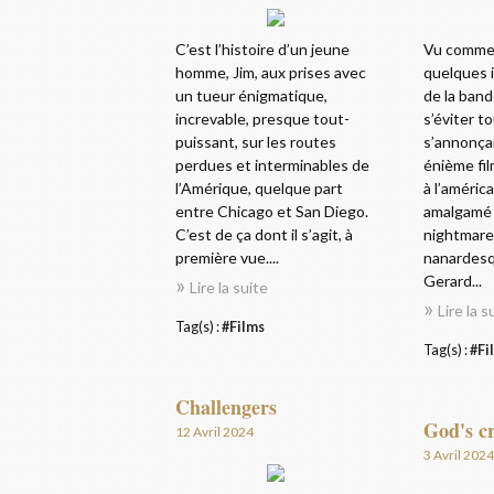
C’est l’histoire d’un jeune
Vu comme 
homme, Jim, aux prises avec
quelques 
un tueur énigmatique,
de la ban
increvable, presque tout-
s’éviter to
puissant, sur les routes
s’annonça
perdues et interminables de
énième fil
l’Amérique, quelque part
à l’américa
entre Chicago et San Diego.
amalgamé
C’est de ça dont il s’agit, à
nightmare 
première vue....
nanardesq
Gerard...
Lire la suite
Lire la s
Tag(s) :
#Films
Tag(s) :
#Fi
Challengers
God's c
12 Avril 2024
3 Avril 2024