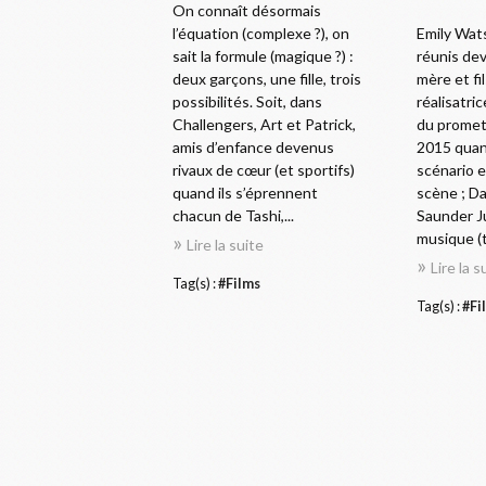
On connaît désormais
l’équation (complexe ?), on
Emily Wat
sait la formule (magique ?) :
réunis dev
deux garçons, une fille, trois
mère et fil
possibilités. Soit, dans
réalisatri
Challengers, Art et Patrick,
du promet
amis d’enfance devenus
2015 qua
rivaux de cœur (et sportifs)
scénario e
quand ils s’éprennent
scène ; D
chacun de Tashi,...
Saunder Ju
musique (t
Lire la suite
Lire la s
Tag(s) :
#Films
Tag(s) :
#Fi