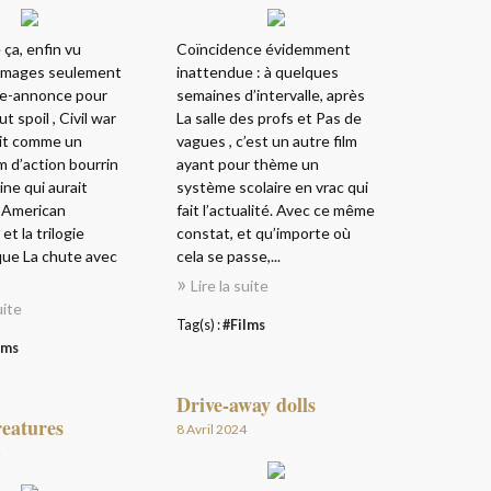
ça, enfin vu
Coïncidence évidemment
images seulement
inattendue : à quelques
de-annonce pour
semaines d’intervalle, après
ut spoil , Civil war
La salle des profs et Pas de
it comme un
vagues , c’est un autre film
m d’action bourrin
ayant pour thème un
ine qui aurait
système scolaire en vrac qui
 American
fait l’actualité. Avec ce même
et la trilogie
constat, et qu’importe où
ue La chute avec
cela se passe,...
Lire la suite
uite
Tag(s) :
#Films
lms
Drive-away dolls
reatures
8 Avril 2024