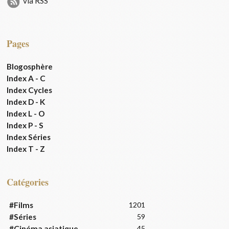
via RSS
Pages
Blogosphère
Index A - C
Index Cycles
Index D - K
Index L - O
Index P - S
Index Séries
Index T - Z
Catégories
#Films
1201
#Séries
59
#Cinéma asiatique
45