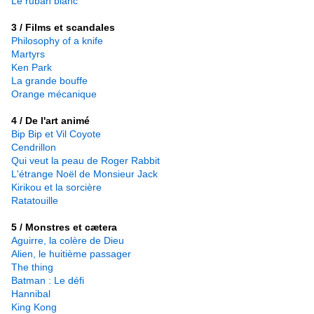
Le ruban blanc
3 / Films et scandales
Philosophy of a knife
Martyrs
Ken Park
La grande bouffe
Orange mécanique
4 / De l'art animé
Bip Bip et Vil Coyote
Cendrillon
Qui veut la peau de Roger Rabbit
L'étrange Noël de Monsieur Jack
Kirikou et la sorcière
Ratatouille
5 / Monstres et cætera
Aguirre, la colère de Dieu
Alien, le huitième passager
The thing
Batman : Le défi
Hannibal
King Kong