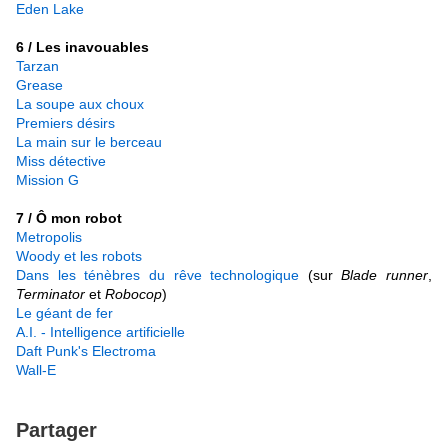
Eden Lake
6 / Les inavouables
Tarzan
Grease
La soupe aux choux
Premiers désirs
La main sur le berceau
Miss détective
Mission G
7 / Ô mon robot
Metropolis
Woody et les robots
Dans les ténèbres du rêve technologique
(sur
Blade runner
,
Terminator
et
Robocop
)
Le géant de fer
A.I. - Intelligence artificielle
Daft Punk's Electroma
Wall-E
Partager