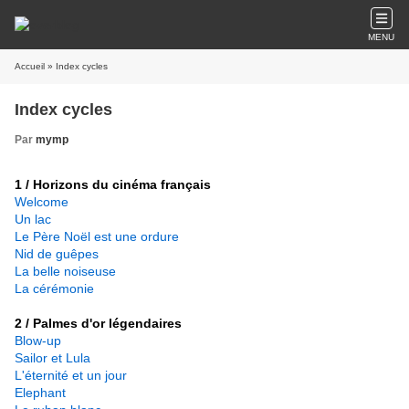
MENU
Accueil
» Index cycles
Index cycles
Par
mymp
1 / Horizons du cinéma français
Welcome
Un lac
Le Père Noël est une ordure
Nid de guêpes
La belle noiseuse
La cérémonie
2 / Palmes d'or légendaires
Blow-up
Sailor et Lula
L'éternité et un jour
Elephant