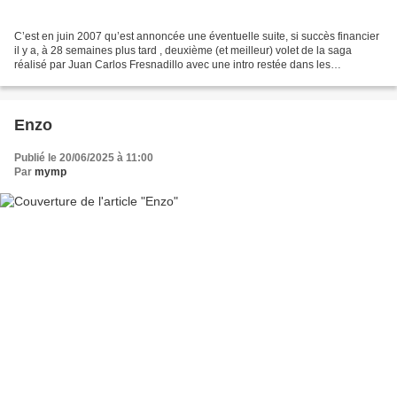
C’est en juin 2007 qu’est annoncée une éventuelle suite, si succès financier
il y a, à 28 semaines plus tard , deuxième (et meilleur) volet de la saga
réalisé par Juan Carlos Fresnadillo avec une intro restée dans les
mémoires. De retards en doutes créatifs,...
Enzo
Publié le 20/06/2025 à 11:00
Par
mymp