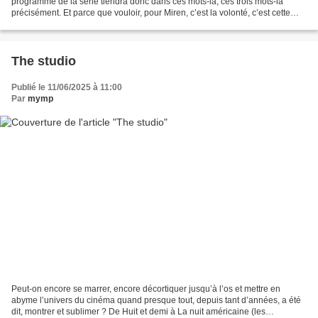
programme de la série tiendra donc dans ces mots-là, ces trois mots-là
précisément. Et parce que vouloir, pour Miren, c’est la volonté, c’est cette
force de quitter son mari, Iñigo,...
The studio
Publié le 11/06/2025 à 11:00
Par
mymp
Peut-on encore se marrer, encore décortiquer jusqu’à l’os et mettre en
abyme l’univers du cinéma quand presque tout, depuis tant d’années, a été
dit, montrer et sublimer ? De Huit et demi à La nuit américaine (les