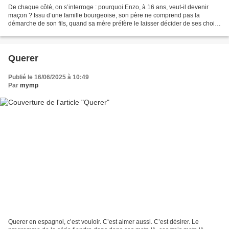
De chaque côté, on s’interroge : pourquoi Enzo, à 16 ans, veut-il devenir
maçon ? Issu d’une famille bourgeoise, son père ne comprend pas la
démarche de son fils, quand sa mère préfère le laisser décider de ses choix,
malgré quelques signes précurseurs...
Querer
Publié le 16/06/2025 à 10:49
Par
mymp
Querer en espagnol, c’est vouloir. C’est aimer aussi. C’est désirer. Le