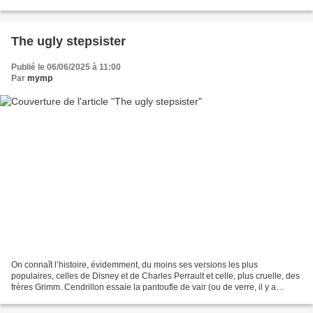
incontournables), de Boulevard du crépuscule...
The ugly stepsister
Publié le 06/06/2025 à 11:00
Par
mymp
On connaît l’histoire, évidemment, du moins ses versions les plus
populaires, celles de Disney et de Charles Perrault et celle, plus cruelle, des
frères Grimm. Cendrillon essaie la pantoufle de vair (ou de verre, il y a
controverse ) dont elle sait qu’elle...