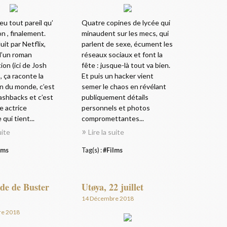
eu tout pareil qu’
Quatre copines de lycée qui
on , finalement.
minaudent sur les mecs, qui
uit par Netflix,
parlent de sexe, écument les
 d’un roman
réseaux sociaux et font la
ion (ici de Josh
fête : jusque-là tout va bien.
 ça raconte la
Et puis un hacker vient
n du monde, c’est
semer le chaos en révélant
lashbacks et c’est
publiquement détails
e actrice
personnels et photos
qui tient...
compromettantes...
uite
Lire la suite
lms
Tag(s) :
#Films
ade de Buster
Utøya, 22 juillet
14 Décembre 2018
re 2018