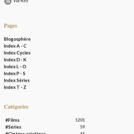
via RSS
Pages
Blogosphère
Index A - C
Index Cycles
Index D - K
Index L - O
Index P - S
Index Séries
Index T - Z
Catégories
#Films
1201
#Séries
59
#Cinéma asiatique
45