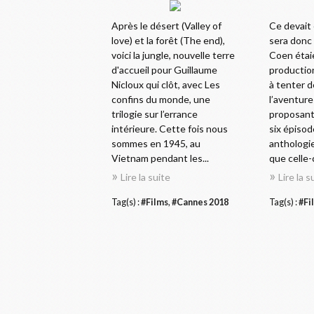
Après le désert (Valley of
Ce devait 
love) et la forêt (The end),
sera donc 
voici la jungle, nouvelle terre
Coen étaie
d'accueil pour Guillaume
production
Nicloux qui clôt, avec Les
à tenter 
confins du monde, une
l’aventure
trilogie sur l’errance
proposant
intérieure. Cette fois nous
six épiso
sommes en 1945, au
anthologi
Vietnam pendant les...
que celle-ci
Lire la suite
Lire la s
Tag(s) :
#Films
,
#Cannes 2018
Tag(s) :
#Fi