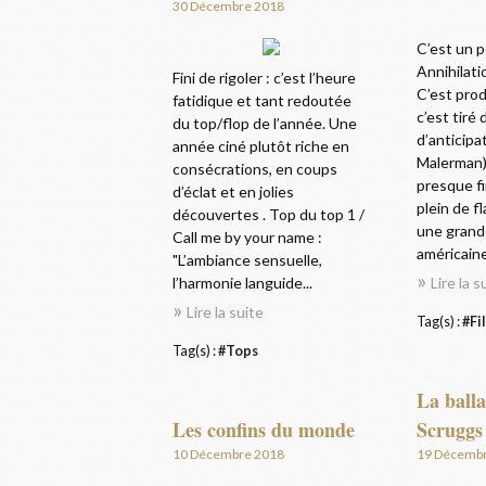
30 Décembre 2018
C’est un p
Annihilati
Fini de rigoler : c’est l’heure
C’est prod
fatidique et tant redoutée
c’est tiré
du top/flop de l’année. Une
d’anticipat
année ciné plutôt riche en
Malerman),
consécrations, en coups
presque fi
d’éclat et en jolies
plein de f
découvertes . Top du top 1 /
une grand
Call me by your name :
américaine 
"L’ambiance sensuelle,
l’harmonie languide...
Lire la s
Lire la suite
Tag(s) :
#Fi
Tag(s) :
#Tops
La ball
Les confins du monde
Scruggs
10 Décembre 2018
19 Décemb