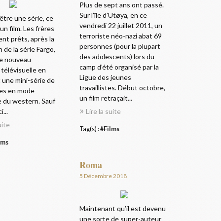
Plus de sept ans ont passé.
Sur l’île d’Utøya, en ce
être une série, ce
vendredi 22 juillet 2011, un
un film. Les frères
terroriste néo-nazi abat 69
nt prêts, après la
personnes (pour la plupart
 de la série Fargo,
des adolescents) lors du
de nouveau
camp d’été organisé par la
 télévisuelle en
Ligue des jeunes
 une mini-série de
travaillistes. Début octobre,
des en mode
un film retraçait...
e du western. Sauf
...
Lire la suite
uite
Tag(s) :
#Films
lms
Roma
5 Décembre 2018
Maintenant qu’il est devenu
une sorte de super-auteur