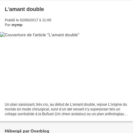
L'amant double
Publié le 02/06/2017 à 11:00
Par
mymp
Un plan saisissant, très cru, au début de L’amant double, rejoue L’origine du
monde en mode chirurgical, suivi d’un œil venant s’y superposer tels un
collage surréaliste à la Buñuel (Un chien andalou) ou un plan anthologique
à la Hitchcock (La maison...
Hébergé par Overblog