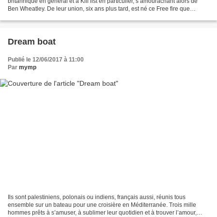
britannique en général et à Kill list en particulier, s’amourachant alors de
Ben Wheatley. De leur union, six ans plus tard, est né ce Free fire que
Scorsese produit avec l’énergie...
Dream boat
Publié le 12/06/2017 à 11:00
Par
mymp
Ils sont palestiniens, polonais ou indiens, français aussi, réunis tous
ensemble sur un bateau pour une croisière en Méditerranée. Trois mille
hommes prêts à s’amuser, à sublimer leur quotidien et à trouver l’amour,