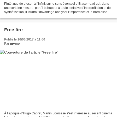
Plutôt que de gloser, à l’infini, sur le sens éventuel d’Eraserhead qui, dans
une certaine mesure, paraît échapper à toute tentative d’interprétation et de
synthétisation, il faudrait davantage analyser l’importance et la hardiesse
qu’à ce film-matrice...
Free fire
Publié le 16/06/2017 à 11:00
Par
mymp
À l’époque d’Hugo Cabret, Martin Scorsese s’est intéressé au récent cinéma