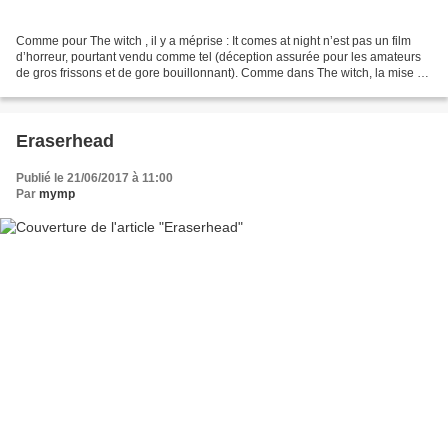
Comme pour The witch , il y a méprise : It comes at night n’est pas un film
d’horreur, pourtant vendu comme tel (déception assurée pour les amateurs
de gros frissons et de gore bouillonnant). Comme dans The witch, la mise en
scène est épurée, l’ambiance...
Eraserhead
Publié le 21/06/2017 à 11:00
Par
mymp