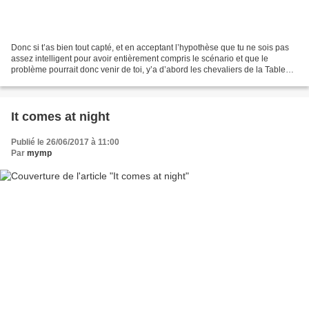
Donc si t’as bien tout capté, et en acceptant l’hypothèse que tu ne sois pas
assez intelligent pour avoir entièrement compris le scénario et que le
problème pourrait donc venir de toi, y’a d’abord les chevaliers de la Table
ronde qui sont aidés par des...
It comes at night
Publié le 26/06/2017 à 11:00
Par
mymp