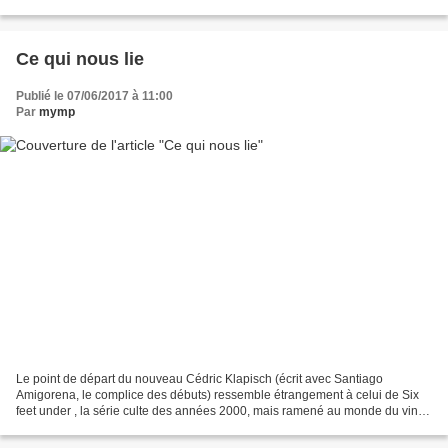
pourquoi pas. Pour certains, il y aura...
Ce qui nous lie
Publié le 07/06/2017 à 11:00
Par
mymp
Le point de départ du nouveau Cédric Klapisch (écrit avec Santiago
Amigorena, le complice des débuts) ressemble étrangement à celui de Six
feet under , la série culte des années 2000, mais ramené au monde du vin
en Bourgogne (et non plus à celui des pompes...