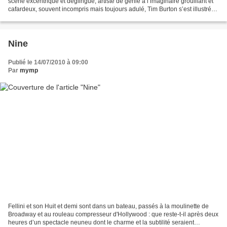
scène excentrique et déglingué, artiste de génie à l’imaginaire grouillant et
cafardeux, souvent incompris mais toujours adulé, Tim Burton s’est illustré
dans son art en proposant,...
Nine
Publié le 14/07/2010 à 09:00
Par
mymp
Fellini et son Huit et demi sont dans un bateau, passés à la moulinette de
Broadway et au rouleau compresseur d'Hollywood : que reste-t-il après deux
heures d’un spectacle neuneu dont le charme et la subtilité seraient