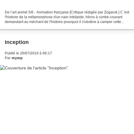
De l’art animé 5/6 - Animation française [Critique rédigée par Zogarok ] C 'est
l'histoire de la métamorphose d'un nain intrépide, héros à contre-courant
demandant au méchant de l'histoire pourquoi il s'obstine à camper cette
position. Né par sa propre...
Inception
Publié le 20/07/2010 à 08:17
Par
mymp