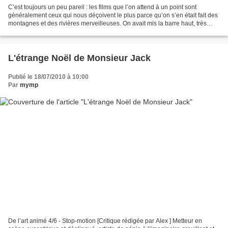
C’est toujours un peu pareil : les films que l’on attend à un point sont
généralement ceux qui nous déçoivent le plus parce qu’on s’en était fait des
montagnes et des rivières merveilleuses. On avait mis la barre haut, très
haut par rapport à nos attentes,...
L'étrange Noël de Monsieur Jack
Publié le 18/07/2010 à 10:00
Par
mymp
De l’art animé 4/6 - Stop-motion [Critique rédigée par Alex ] Metteur en