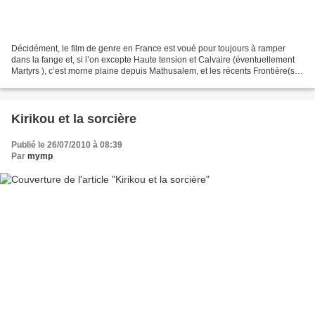
Décidément, le film de genre en France est voué pour toujours à ramper
dans la fange et, si l’on excepte Haute tension et Calvaire (éventuellement
Martyrs ), c’est morne plaine depuis Mathusalem, et les récents Frontière(s)
ou Mutants n’ont rien arrangé...
Kirikou et la sorcière
Publié le 26/07/2010 à 08:39
Par
mymp