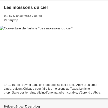
Les moissons du ciel
Publié le 05/07/2010 à 08:38
Par
mymp
En 1916, Bill, ouvrier dans une fonderie, sa petite amie Abby et sa sœur
Linda, quittent Chicago pour faire les moissons au Texas. Le riche
propriétaire des terrains, atteint d’une maladie incurable, s’éprend d’Abby.
Bill, se faisant passer pour son frère,...
Hébergé par Overblog