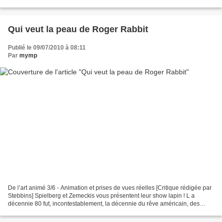
équivalents à ceux d’un pachyderme...
Qui veut la peau de Roger Rabbit
Publié le 09/07/2010 à 08:11
Par
mymp
De l’art animé 3/6 - Animation et prises de vues réelles [Critique rédigée par
Stebbins] Spielberg et Zemeckis vous présentent leur show lapin ! L a
décennie 80 fut, incontestablement, la décennie du rêve américain, des
rêves américains, du cinéma populaire...