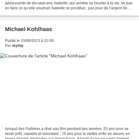
adolescente de dix-sept ans, Isabelle, qui semble se heurter à la vie, ne pas
en faire ce qu’elle voudrait. Isabelle se prostitue ; pas pour de l’argent (le
sujet du film n’a pas valeur...
Michael Kohlhaas
Publié le 15/08/2013 à 11:00
Par
mymp
Arnaud des Pallières a rêvé son film pendant des années. 25 ans pour se
sentir prêt, capable et volontaire ; 25 ans pour le mettre enfin en œuvre, en
larges images déployées sur grand écran. Adapté d’une nouvelle d’Heinrich