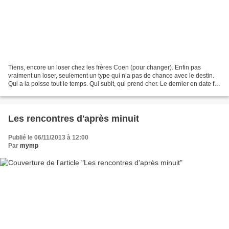
Tiens, encore un loser chez les frères Coen (pour changer). Enfin pas
vraiment un loser, seulement un type qui n’a pas de chance avec le destin.
Qui a la poisse tout le temps. Qui subit, qui prend cher. Le dernier en date fut
cet imbécile de Larry Gopnik...
Les rencontres d'après minuit
Publié le 06/11/2013 à 12:00
Par
mymp