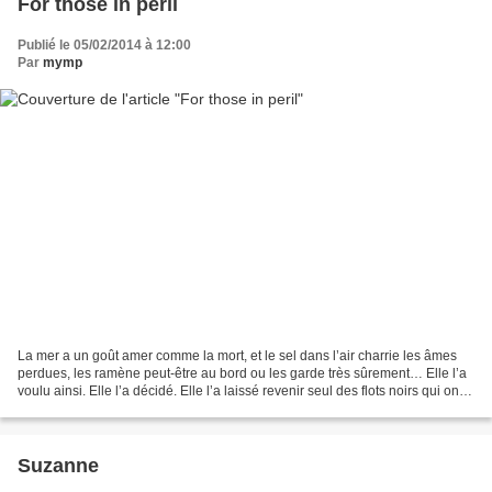
For those in peril
Publié le 05/02/2014 à 12:00
Par
mymp
La mer a un goût amer comme la mort, et le sel dans l’air charrie les âmes
perdues, les ramène peut-être au bord ou les garde très sûrement… Elle l’a
voulu ainsi. Elle l’a décidé. Elle l’a laissé revenir seul des flots noirs qui ont
englouti les autres,...
Suzanne