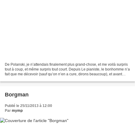
De Polanski, je n’attendais finalement plus grand-chose, et me voilà surpris
tout à coup, et même surpris tout court. Depuis Le pianiste, le bonhomme n’a
fait que me décevoir (sauf qu’on n’en a cure, dirons beaucoup), et avant
également lors de cette...
Borgman
Publié le 25/11/2013 à 12:00
Par
mymp