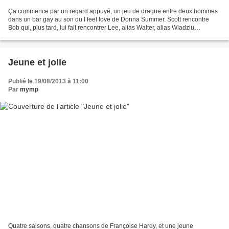
Ça commence par un regard appuyé, un jeu de drague entre deux hommes
dans un bar gay au son du I feel love de Donna Summer. Scott rencontre
Bob qui, plus tard, lui fait rencontrer Lee, alias Walter, alias Wladziu
Liberace, figure flamboyante du music-hall...
Jeune et jolie
Publié le 19/08/2013 à 11:00
Par
mymp
Quatre saisons, quatre chansons de Françoise Hardy, et une jeune