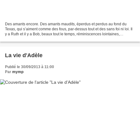
Des amants encore. Des amants maudits, éperdus et perdus au fond du
Texas, qui s’aiment comme des fous, par-dessus tout et des sans foi ni loi. Il
y a Ruth et il y a Bob, beaux tout le temps, réminiscences lointaines,
évaporées si on veut, de Bonnie and...
La vie d'Adèle
Publié le 30/09/2013 à 11:00
Par
mymp