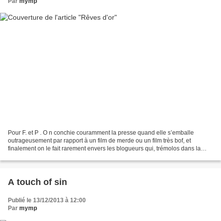
Par
mymp
Pour F. et P . O n conchie couramment la presse quand elle s’emballe
outrageusement par rapport à un film de merde ou un film très bof, et
finalement on le fait rarement envers les blogueurs qui, trémolos dans la
voix, larmes aux yeux et tout le tralala,...
A touch of sin
Publié le 13/12/2013 à 12:00
Par
mymp