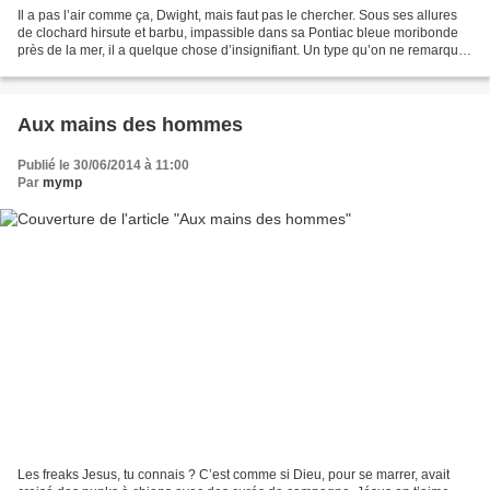
Il a pas l’air comme ça, Dwight, mais faut pas le chercher. Sous ses allures
de clochard hirsute et barbu, impassible dans sa Pontiac bleue moribonde
près de la mer, il a quelque chose d’insignifiant. Un type qu’on ne remarque
pas. Qui bouffe dans les...
Aux mains des hommes
Publié le 30/06/2014 à 11:00
Par
mymp
Les freaks Jesus, tu connais ? C’est comme si Dieu, pour se marrer, avait