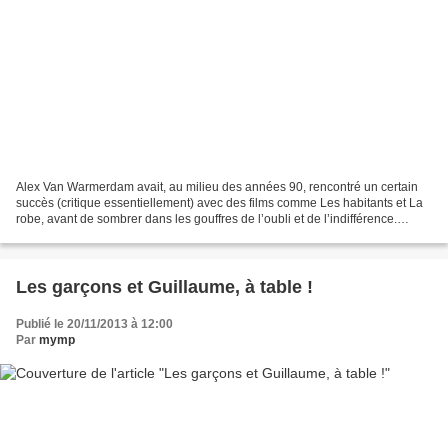
Alex Van Warmerdam avait, au milieu des années 90, rencontré un certain
succès (critique essentiellement) avec des films comme Les habitants et La
robe, avant de sombrer dans les gouffres de l’oubli et de l’indifférence.
Presque vingt ans plus tard, le...
Les garçons et Guillaume, à table !
Publié le 20/11/2013 à 12:00
Par
mymp