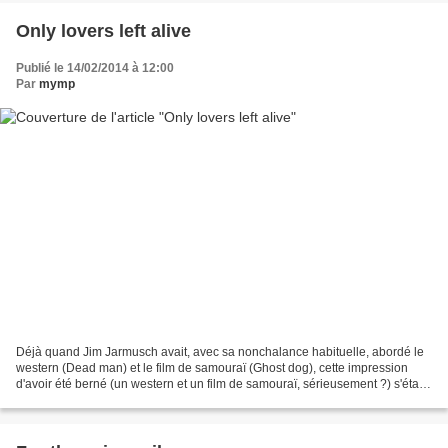
Only lovers left alive
Publié le 14/02/2014 à 12:00
Par
mymp
Déjà quand Jim Jarmusch avait, avec sa nonchalance habituelle, abordé le
western (Dead man) et le film de samouraï (Ghost dog), cette impression
d'avoir été berné (un western et un film de samouraï, sérieusement ?) s'était
quelque peu imposée à nos esprits....