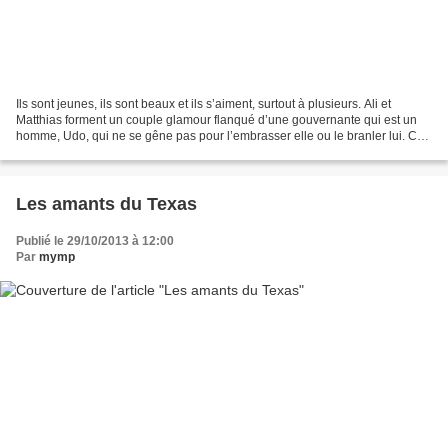
Ils sont jeunes, ils sont beaux et ils s’aiment, surtout à plusieurs. Ali et
Matthias forment un couple glamour flanqué d’une gouvernante qui est un
homme, Udo, qui ne se gêne pas pour l’embrasser elle ou le branler lui. Ce
soir, monsieur et madame ont...
Les amants du Texas
Publié le 29/10/2013 à 12:00
Par
mymp