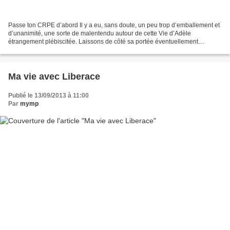
Passe ton CRPE d’abord Il y a eu, sans doute, un peu trop d’emballement et
d’unanimité, une sorte de malentendu autour de cette Vie d’Adèle
étrangement plébiscitée. Laissons de côté sa portée éventuellement
symbolique en plein climat post-mariage pour...
Ma vie avec Liberace
Publié le 13/09/2013 à 11:00
Par
mymp