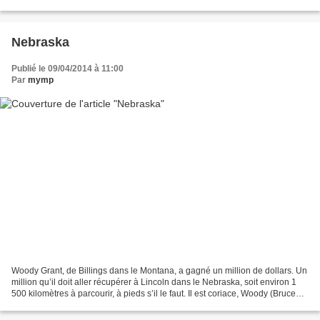
treize ans aussi...
Nebraska
Publié le 09/04/2014 à 11:00
Par
mymp
Woody Grant, de Billings dans le Montana, a gagné un million de dollars. Un
million qu’il doit aller récupérer à Lincoln dans le Nebraska, soit environ 1
500 kilomètres à parcourir, à pieds s’il le faut. Il est coriace, Woody (Bruce
Dern, bougon et touchant)....