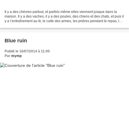
Il y a des chèvres partout, et parfois même elles viennent jusque dans la
maison. Il y a des vaches, il y a des poules, des chiens et des chats, et puis il
y a l’entraînement au tir, le culte des armes, les prières pendant le repas, la
messe et les croix...
Blue ruin
Publié le 16/07/2014 à 11:00
Par
mymp