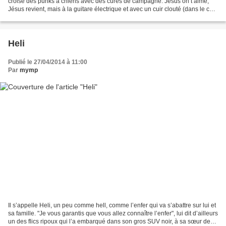
croisé des punks à chiens avec des curés de campagne. Jésus on t’aime,
Jésus revient, mais à la guitare électrique et avec un cuir clouté (dans le cuir,
les clous, pas dans les...
Heli
Publié le 27/04/2014 à 11:00
Par
mymp
Il s’appelle Heli, un peu comme hell, comme l’enfer qui va s’abattre sur lui et
sa famille. "Je vous garantis que vous allez connaître l’enfer", lui dit d’ailleurs
un des flics ripoux qui l’a embarqué dans son gros SUV noir, à sa sœur de