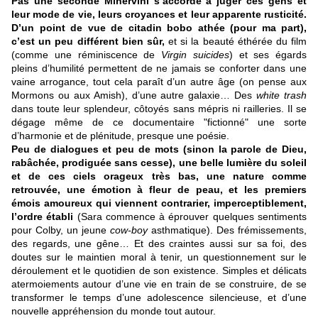
Pas une seconde Minervini s’accorde à juger ces gens et
leur mode de vie, leurs croyances et leur apparente rusticité.
D’un point de vue de citadin bobo athée (pour ma part),
c’est un peu différent bien sûr,
et si la beauté éthérée du film
(comme une réminiscence de
Virgin suicides
) et ses égards
pleins d’humilité permettent de ne jamais se conforter dans une
vaine arrogance, tout cela paraît d’un autre âge (on pense aux
Mormons ou aux Amish), d’une autre galaxie… Des
white trash
dans toute leur splendeur, côtoyés sans mépris ni railleries. Il se
dégage même de ce documentaire "fictionné" une sorte
d’harmonie et de plénitude, presque une poésie.
Peu de dialogues et peu de mots (sinon la parole de Dieu,
rabâchée, prodiguée sans cesse), une belle lumière du soleil
et de ces ciels orageux très bas, une nature comme
retrouvée, une émotion à fleur de peau, et les premiers
émois amoureux qui viennent contrarier, imperceptiblement,
l’ordre établi
(Sara commence à éprouver quelques sentiments
pour Colby, un jeune
cow-boy
asthmatique). Des frémissements,
des regards, une gêne… Et des craintes aussi sur sa foi, des
doutes sur le maintien moral à tenir, un questionnement sur le
déroulement et le quotidien de son existence. Simples et délicats
atermoiements autour d’une vie en train de se construire, de se
transformer le temps d’une adolescence silencieuse, et d’une
nouvelle appréhension du monde tout autour.