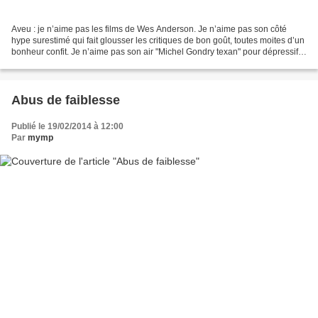
Aveu : je n’aime pas les films de Wes Anderson. Je n’aime pas son côté
hype surestimé qui fait glousser les critiques de bon goût, toutes moites d’un
bonheur confit. Je n’aime pas son air "Michel Gondry texan" pour dépressifs
branchés. Je n’aime pas ses...
Abus de faiblesse
Publié le 19/02/2014 à 12:00
Par
mymp