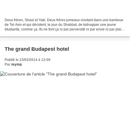
Deux frères, Shaul et Yaki. Deux frères jumeaux vivotant dans une banlieue
de Tel Aviv et qui décident, le jour du Shabbat, de kidnapper une jeune
étudiante, comme ça. Ils ne font ça ni par perversité ni par envie ni par plaisir
(hypothèses que l’on peut...
The grand Budapest hotel
Publié le 23/02/2014 à 12:00
Par
mymp