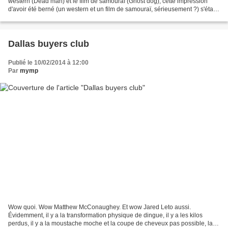
western (Dead man) et le film de samouraï (Ghost dog), cette impression
d'avoir été berné (un western et un film de samouraï, sérieusement ?) s'était
quelque peu imposée à nos esprits....
Dallas buyers club
Publié le 10/02/2014 à 12:00
Par
mymp
Wow quoi. Wow Matthew McConaughey. Et wow Jared Leto aussi.
Évidemment, il y a la transformation physique de dingue, il y a les kilos
perdus, il y a la moustache moche et la coupe de cheveux pas possible, la