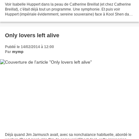
Voir Isabelle Huppert dans la peau de Catherine Breillat (et chez Catherine
Breillat), c’était déjà tout un programme. Une symphonie. Et puis voir
Huppert (impériale évidemment, sereine souveraine) face à Kool Shen dans
la peau de Christophe Rocancourt,...
Only lovers left alive
Publié le 14/02/2014 à 12:00
Par
mymp
Déjà quand Jim Jarmusch avait, avec sa nonchalance habituelle, abordé le