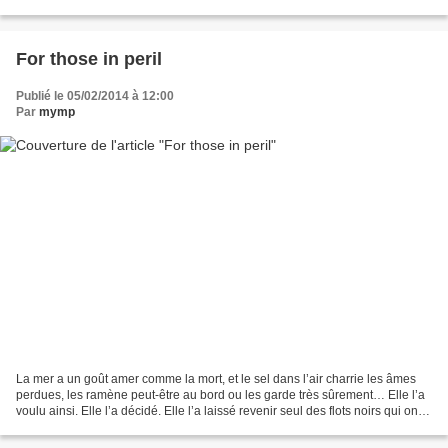
jupe courte et le vernis à ongles, mais à la...
For those in peril
Publié le 05/02/2014 à 12:00
Par
mymp
La mer a un goût amer comme la mort, et le sel dans l’air charrie les âmes
perdues, les ramène peut-être au bord ou les garde très sûrement… Elle l’a
voulu ainsi. Elle l’a décidé. Elle l’a laissé revenir seul des flots noirs qui ont
englouti les autres,...