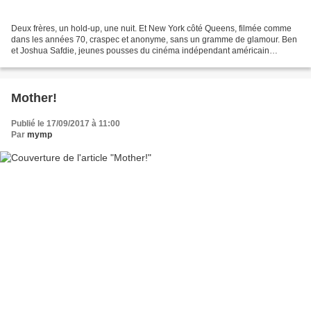
Deux frères, un hold-up, une nuit. Et New York côté Queens, filmée comme
dans les années 70, craspec et anonyme, sans un gramme de glamour. Ben
et Joshua Safdie, jeunes pousses du cinéma indépendant américain
(héritiers indirects d’Hal Hartley, d’Harmony...
Mother!
Publié le 17/09/2017 à 11:00
Par
mymp