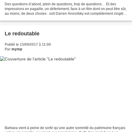
Des questions d’abord, plein de questions, trop de questions… Et des
impressions en pagaille, un déferlement, face à un film dont on peut être sûr,
au moins, de deux choses : soit Darren Aronofsky est complètement cinglé,
soit c’est un petit malin qui...
Le redoutable
Publié le 13/09/2017 à 11:00
Par
mymp
Barbara vient à peine de sortir qu’une autre sommité du patrimoine français