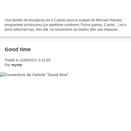
Une famille de bourgeois (ici à Calais) sous le scalpel de Michael Haneke :
programme archiconnu (Le septième continent, Funny games, Caché…) et a
priori alléchant qui, très vite, va néanmoins se révéler être une impasse
thématique et esthétique pour...
Good time
Publié le 22/09/2017 à 11:00
Par
mymp