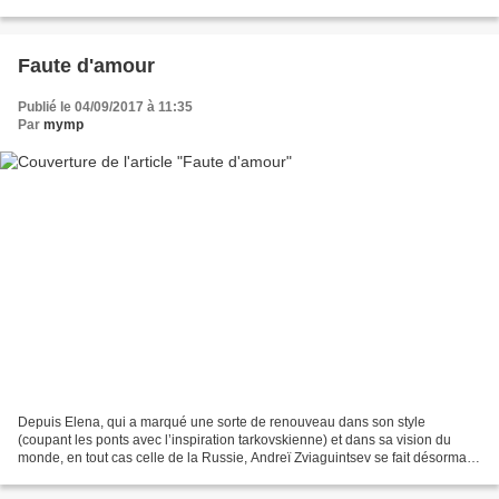
concerts étaient comme des...
Faute d'amour
Publié le 04/09/2017 à 11:35
Par
mymp
Depuis Elena, qui a marqué une sorte de renouveau dans son style
(coupant les ponts avec l’inspiration tarkovskienne) et dans sa vision du
monde, en tout cas celle de la Russie, Andreï Zviaguintsev se fait désormais
plus implacable que jamais. Après la...