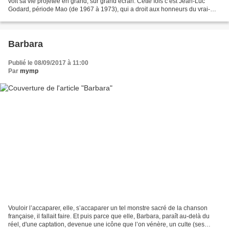
voit sa vie projetée en grand, sur grand écran. Cette fois c’est Jean-Luc
Godard, période Mao (de 1967 à 1973), qui a droit aux honneurs du vrai-
faux biopic. Réalisateur et scénariste,...
Barbara
Publié le 08/09/2017 à 11:00
Par
mymp
Vouloir l’accaparer, elle, s’accaparer un tel monstre sacré de la chanson
française, il fallait faire. Et puis parce que elle, Barbara, paraît au-delà du
réel, d'une captation, devenue une icône que l’on vénère, un culte (ses