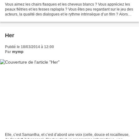
Vous aimez les chairs flasques et les cheveux blancs ? Vous appréciez les
peaux flétries et les fesses raplapla ? Vous êtes peu regardant sur le jeu des
acteurs, la qualité des dialogues et le rythme intrinsèque d’un film ? Alors
Gerontophilia est fait...
Her
Publié le 18/03/2014 à 12:00
Par
mymp
Elle, c’est Samantha, et c’est d’abord une voix (celle, douce et rocailleuse,