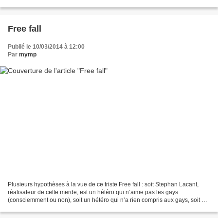
à ne jamais quitter la...
Free fall
Publié le 10/03/2014 à 12:00
Par
mymp
Plusieurs hypothèses à la vue de ce triste Free fall : soit Stephan Lacant,
réalisateur de cette merde, est un hétéro qui n’aime pas les gays
(consciemment ou non), soit un hétéro qui n’a rien compris aux gays, soit un
gay qui ne jure que par The birdcage...