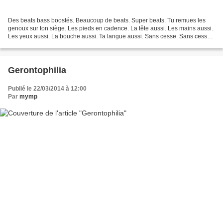
Des beats bass boostés. Beaucoup de beats. Super beats. Tu remues les
genoux sur ton siège. Les pieds en cadence. La tête aussi. Les mains aussi.
Les yeux aussi. La bouche aussi. Ta langue aussi. Sans cesse. Sans cesse
ça pulse. Ça te pulse. Tu le sens...
Gerontophilia
Publié le 22/03/2014 à 12:00
Par
mymp