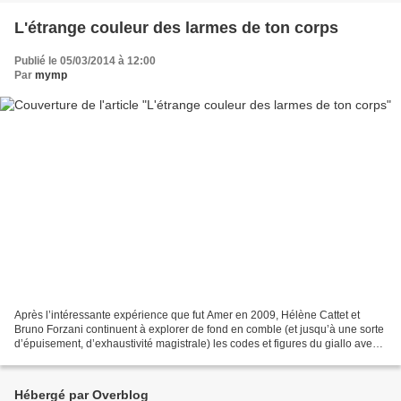
L'étrange couleur des larmes de ton corps
Publié le 05/03/2014 à 12:00
Par
mymp
Après l’intéressante expérience que fut Amer en 2009, Hélène Cattet et
Bruno Forzani continuent à explorer de fond en comble (et jusqu’à une sorte
d’épuisement, d’exhaustivité magistrale) les codes et figures du giallo avec
ce nouveau long métrage identique...
Hébergé par Overblog