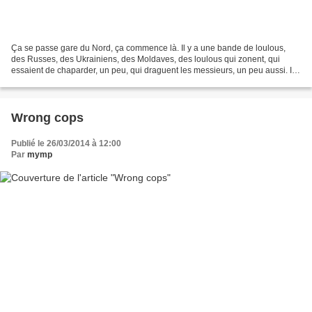
Ça se passe gare du Nord, ça commence là. Il y a une bande de loulous,
des Russes, des Ukrainiens, des Moldaves, des loulous qui zonent, qui
essaient de chaparder, un peu, qui draguent les messieurs, un peu aussi. Il y
a Daniel qui descend du train et...
Wrong cops
Publié le 26/03/2014 à 12:00
Par
mymp