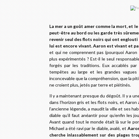
La mer a un goût amer comme la mort, et le s
peut-être au bord ou les garde très sûrement… 
revenir seul des flots noirs qui ont englouti
lui est encore vivant. Aaron est vivant et p
et qui ne comprennent pas (pourquoi Aaron s’
plus expérimentés ? Est-il le seul responsable
forgés par les traditions. Eux accablés par
tempêtes au large et les grandes vagues af
inconcevable que la compréhension, que la piti
ne croient plus, jetés par terre et piétinés.
Il y a maintenant presque du dégoût. Il y a une
dans l’horizon gris et les flots noirs, et Aaro
l’ancienne légende, a maudit la ville et ses hab
diable qu’il faut anéantir pour qu’enfin les 
Avant quand tout le monde était là sur le port,
Michael a été ravi par le diable, avalé, et
Aaron
cherche inlassablement sur des plages tro