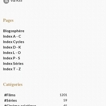
via RSS
Pages
Blogosphère
Index A - C
Index Cycles
Index D - K
Index L - O
Index P - S
Index Séries
Index T - Z
Catégories
#Films
1201
#Séries
59
#Cinéma asiatique
45