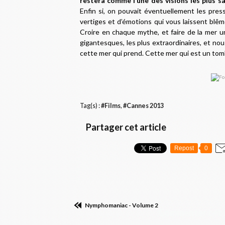
restera comme l’une des visions les plus s
Enfin si, on pouvait éventuellement les press
vertiges et d’émotions qui vous laissent blême
Croire en chaque mythe, et faire de la mer u
gigantesques, les plus extraordinaires, et no
cette mer qui prend. Cette mer qui est un to
Tag(s) :
#Films
,
#Cannes 2013
Partager cet article
Repost
0
Nymphomaniac - Volume 2
Commenter cet a