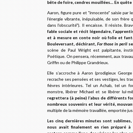
bête de foire, cendres mouillées… En quête 
Aaron, figure pure et "innocente" saisie par 
l’énergie vibrante, inépuisable, de son frère
dans l’obscurité"). Il encaisse. Il résiste.
fable sociale et récit légendaire, l’apprent
et à mesure en conte noir où folie et fant
Bouleversant, déchirant,
For those in peril
se
scène de Paul Wright est palpitante, instin
Poétique. On pensera, récemment, aux travaux 
Griffin ou de Philippe Grandrieux.
Elle s’accroche à Aaron (prodigieux George 
recrache ses pensées et ses vestiges, les traq
fièvres intérieures. Tel un Achab, tel un f
monstre, libérer Michael et se libérer lui-
regrettera (à peine) l’abus de différents fo
nombreux souvenirs et leur vérité, mouvan
multiple de la mémoire travaillée, emportée ju
Les cinq dernières minutes sont sublimes,
nous avait finalement en rien préparé à c