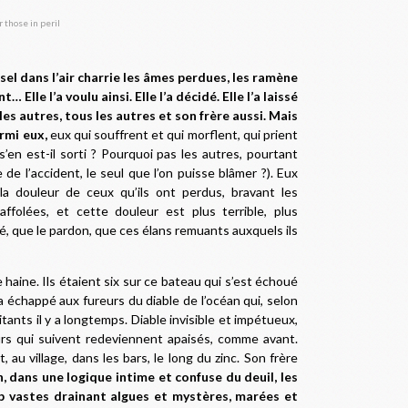
el dans l’air charrie les âmes perdues, les ramène
Elle l’a voulu ainsi. Elle l’a décidé. Elle l’a laissé
 les autres, tous les autres et son frère aussi. Mais
armi eux,
eux qui souffrent et qui morflent, qui prient
en est-il sorti ? Pourquoi pas les autres, pourtant
 de l’accident, le seul que l’on puisse blâmer ?). Eux
 la douleur de ceux qu’ils ont perdus, bravant les
folées, et cette douleur est plus terrible, plus
é, que le pardon, que ces élans remuants auxquels ils
 haine. Ils étaient six sur ce bateau qui s’est échoué
n a échappé aux fureurs du diable de l’océan qui, selon
itants il y a longtemps. Diable invisible et impétueux,
jours qui suivent redeviennent apaisés, comme avant.
 au village, dans les bars, le long du zinc. Son frère
, dans une logique intime et confuse du deuil, les
p vastes drainant algues et mystères, marées et