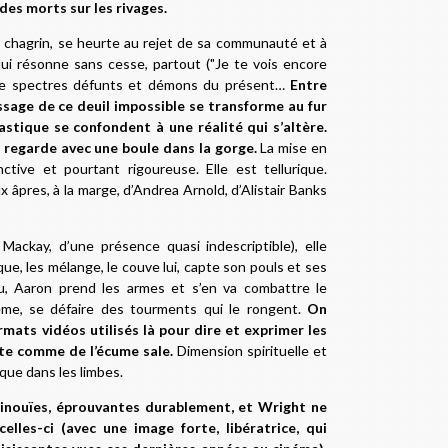
des morts sur les rivages.
le chagrin, se heurte au rejet de sa communauté et à
 qui résonne sans cesse, partout ("Je te vois encore
 Brave spectres défunts et démons du présent…
Entre
issage de ce deuil impossible se transforme au fur
astique se confondent à une réalité qui s’altère.
 regarde avec une boule dans la gorge.
La mise en
ctive et pourtant rigoureuse. Elle est tellurique.
âpres, à la marge, d’Andrea Arnold, d’Alistair Banks
Mackay, d’une présence quasi indescriptible), elle
ue, les mélange, le couve lui, capte son pouls et ses
ou, Aaron prend les armes et s’en va combattre le
même, se défaire des tourments qui le rongent.
On
rmats vidéos utilisés là pour dire et exprimer les
te comme de l’écume sale.
Dimension spirituelle et
sque dans les limbes.
 inouïes, éprouvantes durablement, et Wright ne
elles-ci (
avec une image forte, libératrice,
qui