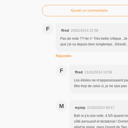
Ajouter un commentaire
F
ffred
20/02/2014 22:58
Pas de note ??<br /> Très belle critique...Je 
que j'ai vu depuis bien longtemps...Désolé..
Répondre
F
ffred
21/02/2014 10:59
Les étoiles ne m'apparaissaient pas
être trop de celui-ci, je ne sais pas .
M
mymp
21/02/2014 09:47
Bah si y'a une note, 4,5/5 quand 
côté persuasif et dictatorial ! Dom
allait te plaire, dans l'esprit de Tw