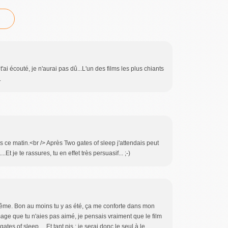
t'ai écouté, je n'aurai pas dû...L'un des films les plus chiants
.
 ce matin.<br /> Après Two gates of sleep j'attendais peut
...Et je te rassures, tu en effet très persuasif... ;-)
même. Bon au moins tu y as été, ça me conforte dans mon
mage que tu n'aies pas aimé, je pensais vraiment que le film
o gates of sleep… Et tant pis : je serai donc le seul à le