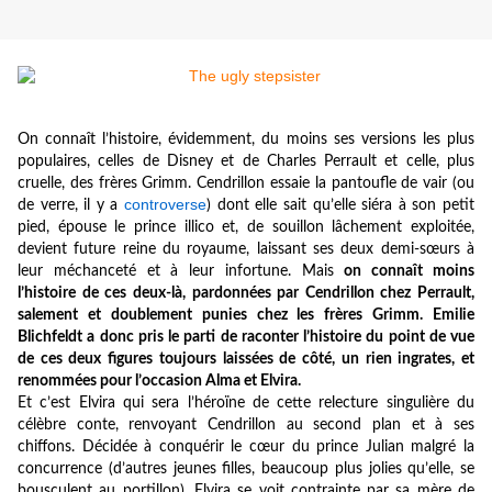
On connaît l’histoire, évidemment, du moins ses versions les plus
populaires, celles de Disney et de Charles Perrault et celle, plus
cruelle, des frères Grimm. Cendrillon essaie la pantoufle de vair (ou
controverse
de verre, il y a
) dont elle sait qu’elle siéra à son petit
pied, épouse le prince illico et, de souillon lâchement exploitée,
devient future reine du royaume, laissant ses deux demi-sœurs à
leur méchanceté et à leur infortune. Mais
on connaît moins
l’histoire de ces deux-là, pardonnées par Cendrillon chez Perrault,
salement et doublement punies chez les frères Grimm. Emilie
Blichfeldt a donc pris le parti de raconter l’histoire du point de vue
de ces deux figures toujours laissées de côté, un rien ingrates, et
renommées pour l’occasion Alma et Elvira.
Et c’est Elvira qui sera l’héroïne de cette relecture singulière du
célèbre conte, renvoyant Cendrillon au second plan et à ses
chiffons. Décidée à conquérir le cœur du prince Julian malgré la
concurrence (d’autres jeunes filles, beaucoup plus jolies qu’elle, se
bousculent au portillon), Elvira se voit contrainte par sa mère de