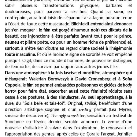
subir plusieurs transformations physiques, barbares et
douloureuses, pour parvenir à ses fins. Quand sa sœur, en
contrepoint, aura tout loisir de s’épanouir à sa façon, puisque tenue
à l’écart de toute cette mascarade.
Blichfeldt entend ainsi dénoncer
(et s’en moquer : le film est gorgé d’humour noir) ces diktats de la
beauté, ces injonctions à être parfaite (avant tout pour le prince,
neuneu et piètre poète, ou pour un homme riche de préférence) et,
surtout, à n’être
rien d’autre
au regard d’une société à l’hégémonie
toute masculine.
Et où le moindre signe de sororité se voit empêché
puisqu’il s’agit, dans ce monde d’hommes, de pouvoir se distinguer,
de l’emporter, de survivre par rapport aux autres jeunes filles.
Dans une atmosphère à la fois lascive et mortifère, atmosphère qui
mélangerait Walerian Borowczyk à David Cronenberg et à Sofia
Coppola, le film se permet embardées polissonnes et giclées de
body
horror
pour faire état, exacerber aussi cette féminité réduite sans
cesse à des postures, à des simulacres. Au seul apprentissage, à la
dure, du "Sois belle et tais-toi".
Original, stylisé, bénéficiant d’une
direction artistique soignée et d’un
casting
parfait (Lea Myren,
saisissante découverte),
The ugly stepsister
, sensation au festival de
Sundance en février dernier, semble annoncer la venue d’une
nouvelle réalisatrice à suivre dans l’exploration, le renouveau et
l’appropriation des genres, après celles de Coralie Fargeat, Jennifer