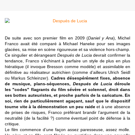
De suite avec son premier film en 2009 (
Daniel y Ana
), Michel
Franco avait été comparé à Michael Haneke pour ses images
glacées, sa mise en scène rigoureuse et sa violence hors-champ.
Ce singulier et dérangeant
Después de Lucia
devrait confirmer la
tendance, Franco s’échinant à parfaire un style de plus en plus
hiératique (il invoque Bresson comme modèle) et assimilable en
définitive au réalisateur autrichien (comme d’ailleurs Ulrich Seidl
ou Markus Schleinzer).
Cadres désespérément fixes, absence
de musique, plans-séquences,
Después de Lucia
déroule
les "codes" flagrants du film sévère et solennel, droit dans
ses bottes auteuristes, et proche parfois de la caricature.
En
soi, rien de particulièrement agaçant, sauf que le dispositif
tourne vite à la démonstration un peu raide
et à une absence
de prises de risques, Franco préférant brandir l’argument de la
neutralité (de la facilité ?) comme éventuel point de défense à la
critique.
Le film commence d’une façon assez paresseuse, assez molle.