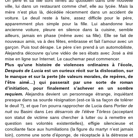
Un père et sa fille sont filmés au quotidien dans une nouvelle
ville, lui dans un restaurant comme chef, elle au lycée. Mais la
mère n’est plus là, décédée récemment dans un accident de
voiture. Le deuil reste à faire, assez difficile pour le père,
apparemment plus simple pour la fille. Lui abandonne leur
ancienne voiture, pleure en silence dans la cuisine, semble
ailleurs, jamais en phase (même avec sa fille). Elle se fait de
nouveaux amis, va à des fêtes, embrasse et fait l’amour avec un
garçon. Puis tout dérape. Le père s’en prend à un automobiliste,
Alejandra découvre qu’une vidéo de ses ébats avec José a été
mise en ligne sur Internet. Le cauchemar peut commencer.
Plus qu’une histoire de violences ordinaires à l’école,
Después de Lucia
est un curieux récit sur la dislocation, sur
le manque et sur la perte (de valeurs morales, de repères, de
l’être aimé…) qui passerait par une sorte de roman
d’initiation, pour finalement s’achever en un sombre
requiem
.
Alejandra devient un personnage étrange, inquiétant
presque dans sa sourde résignation (est-ce là sa façon de tolérer
le deuil ?), et que l’on pourra rapprocher de Lucia dans
Portier de
nuit
ou Basini dans
Les désarrois de l’élève Törless
(acceptant
son statut de victime sans chercher à lutter ou à remettre en
question ses volontés existentielles), effigie silencieuse et
conciliante face aux humiliations (la figure du martyr n’est jamais
loin), comme une sorte d’éponge, de réceptacle à la détresse et