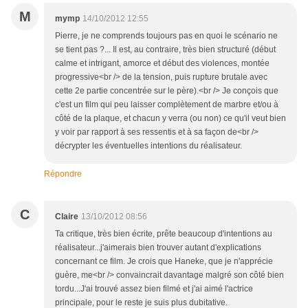
M
mymp
14/10/2012 12:55
Pierre, je ne comprends toujours pas en quoi le scénario ne
se tient pas ?... Il est, au contraire, très bien structuré (début
calme et intrigant, amorce et début des violences, montée
progressive<br /> de la tension, puis rupture brutale avec
cette 2e partie concentrée sur le père).<br /> Je conçois que
c'est un film qui peu laisser complètement de marbre et/ou à
côté de la plaque, et chacun y verra (ou non) ce qu'il veut bien
y voir par rapport à ses ressentis et à sa façon de<br />
décrypter les éventuelles intentions du réalisateur.
Répondre
C
Claire
13/10/2012 08:56
Ta critique, très bien écrite, prête beaucoup d'intentions au
réalisateur...j'aimerais bien trouver autant d'explications
concernant ce film. Je crois que Haneke, que je n'apprécie
guère, me<br /> convaincrait davantage malgré son côté bien
tordu...J'ai trouvé assez bien filmé et j'ai aimé l'actrice
principale, pour le reste je suis plus dubitative.