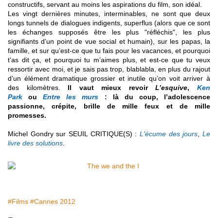
constructifs, servant au moins les aspirations du film, son idéal.
Les vingt dernières minutes, interminables, ne sont que deux
longs tunnels de dialogues indigents, superflus (alors que ce sont
les échanges supposés être les plus "réfléchis", les plus
signifiants d’un point de vue social et humain), sur les papas, la
famille, et sur qu’est-ce que tu fais pour les vacances, et pourquoi
t’as dit ça, et pourquoi tu m’aimes plus, et est-ce que tu veux
ressortir avec moi, et je sais pas trop, blablabla, en plus du rajout
d’un élément dramatique grossier et inutile qu’on voit arriver à
des kilomètres.
Il vaut mieux revoir
L’esquive
,
Ken
Park
ou
Entre les murs
: là du coup, l’adolescence
passionne, crépite, brille de mille feux et de mille
promesses
.
M
ichel Gondry sur SEUIL CRITIQUE(S) :
L'écume des jours
,
Le
livre des solutions
.
#Films
#Cannes 2012