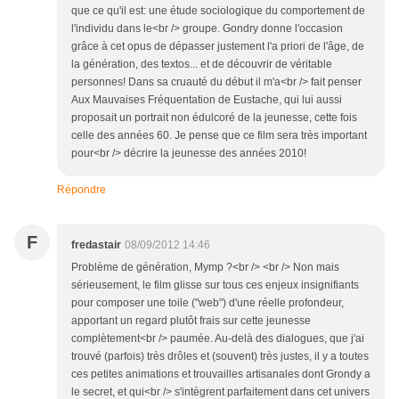
que ce qu'il est: une étude sociologique du comportement de
l'individu dans le<br /> groupe. Gondry donne l'occasion
grâce à cet opus de dépasser justement l'a priori de l'âge, de
la génération, des textos... et de découvrir de véritable
personnes! Dans sa cruauté du début il m'a<br /> fait penser
Aux Mauvaises Fréquentation de Eustache, qui lui aussi
proposait un portrait non édulcoré de la jeunesse, cette fois
celle des années 60. Je pense que ce film sera très important
pour<br /> décrire la jeunesse des années 2010!
Répondre
F
fredastair
08/09/2012 14:46
Problème de génération, Mymp ?<br /> <br /> Non mais
sérieusement, le film glisse sur tous ces enjeux insignifiants
pour composer une toile ("web") d'une réelle profondeur,
apportant un regard plutôt frais sur cette jeunesse
complètement<br /> paumée. Au-delà des dialogues, que j'ai
trouvé (parfois) très drôles et (souvent) très justes, il y a toutes
ces petites animations et trouvailles artisanales dont Grondy a
le secret, et qui<br /> s'intègrent parfaitement dans cet univers