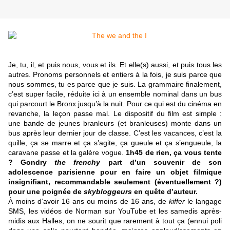
Je, tu, il, et puis nous, vous et ils. Et elle(s) aussi, et puis tous les
autres. Pronoms personnels et entiers à la fois, je suis parce que
nous sommes, tu es parce que je suis. La grammaire finalement,
c’est super facile, réduite ici à un ensemble nominal dans un bus
qui parcourt le Bronx jusqu’à la nuit. Pour ce qui est du cinéma en
revanche, la leçon passe mal. Le dispositif du film est simple :
une bande de jeunes branleurs (et branleuses) monte dans un
bus après leur dernier jour de classe. C’est les vacances, c’est la
quille, ça se marre et ça s’agite, ça gueule et ça s’engueule, la
caravane passe et la galère vogue.
1h45 de rien, ça vous tente
? Gondry
the frenchy
part d’un souvenir de son
adolescence parisienne pour en faire un objet filmique
insignifiant, recommandable seulement (éventuellement ?)
pour une poignée de
skybloggeurs
en quête d’auteur.
À moins d’avoir 16 ans ou moins de 16 ans, de
kiffer
le langage
SMS, les vidéos de Norman sur YouTube et les samedis après-
midis aux Halles, on ne sourit que rarement à tout ça (ennui poli