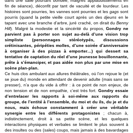
dans une salle pourtant bondée, maigres applaudissements en
fin de séance), déconfit par tant de vacuité et de lourdeur. Les
histoires sont pourries, les vannes sont pourries et les
gags
sont
pourris (quand la petite vieille court après un des
djeuns
en le
tapant avec une branche d’arbre, juré craché, on dirait du
Benny
Hill
). Malgré la modestie et la sincérité du propos,
Gondry ne
parvient pas à porter son sujet au-delà d’une vision trop
simpliste (personnages stéréotypés, discussions
crétinisantes, péripéties molles, d’une soirée d’anniversaire
à organiser à des pizzas à emporter…) qui dessert sa
tentative de captation du réel d’une jeunesse bouillonnante,
prête à s’émanciper, et pas aidée non plus par une mise en
scène plan-plan.
Ce huis clos ambulant aux allures théâtrales, où l’on rejoue le (et
se joue du) monde en attendant de devenir adulte (mais sans se
presser), n’a que du vide à offrir : à ce point de non enjeux, de
non tension et de non empathie, c’est très fort.
Gondry essaie
d’entrelacer les rapports à soi-même aux rapports du
groupe, de l’entité à l’ensemble, du moi et du ils, du je et du
nous, mais échoue constamment à créer une véritable
synergie entre les différents protagonistes
; chacun à,
indistinctement, droit à sa petite scène, et les quelques
interactions physiques et verbales se limitent le plus souvent à
des insultes ou des (sales) coups, mais jamais à des bavardages