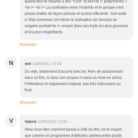
quand tout se résume à des "Fuck" et des<br /> potacheries ?
<br /> <br /> La corrélation entre l'individu et le groupe n'est
jamais traitée de façon précise et surtout efficiente : tout reste
à l'état sommaire (et même la réalisation de Gondry) de
vulgaire portrait<br /> croqué dans ses traits les plus grossiers
et les plus insignifiants.
Répondre
N
neil
11/09/2012 19:18
Du vide, totalement d'accord avec toi. Rien de passionnant
dans ce film, ni dans son propos ni dans sa mise en scène.
Prétentieux et vaguement original, pas très intéressant au
final.
Répondre
V
Valerie
11/09/2012 13:59
Wow vous êtes vraiment passé à côté du film, ne le voyant
que comme un programme d'attitudes adolescentes plutôt