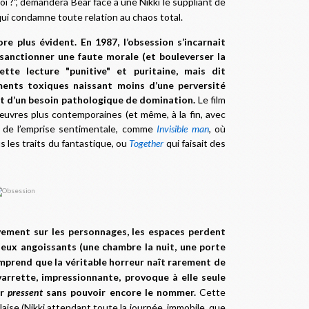
 moi ?", demandera Bear face à une Nikki le suppliant de
e") qui condamne toute relation au chaos total.
ore plus évident. En 1987, l’obsession s’incarnait
sanctionner une faute morale (et bouleverser la
te lecture "punitive" et puritaine, mais dit
ents toxiques naissant moins d’une perversité
 et d’un besoin pathologique de domination.
Le film
vres plus contemporaines (et même, à la fin, avec
e de l’emprise sentimentale, comme
Invisible man
, où
s les traits du fantastique, ou
Together
qui faisait des
ivement sur les personnages, les espaces perdent
lieux angoissants (une chambre la nuit, une porte
mprend que la véritable horreur naît rarement de
varrette, impressionnante, provoque à elle seule
ur
pressent
sans pouvoir encore le nommer.
Cette
laise (Nikki attendant toute la journée, immobile, que