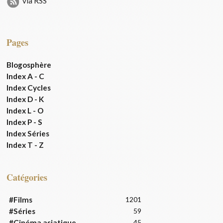
via RSS
Pages
Blogosphère
Index A - C
Index Cycles
Index D - K
Index L - O
Index P - S
Index Séries
Index T - Z
Catégories
#Films
1201
#Séries
59
#Cinéma asiatique
45