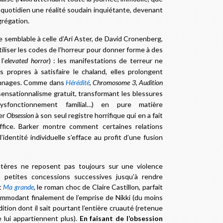
u quotidien une réalité soudain inquiétante, devenant
grégation.
semblable à celle d’Ari Aster, de David Cronenberg,
tiliser les codes de l’horreur pour donner forme à des
l’
elevated horror
) : les manifestations de terreur ne
s propres à satisfaire le chaland, elles prolongent
sonnages. Comme dans
Hérédité
,
Chromosome 3
,
Audition
sensationnalisme gratuit, transformant les blessures
ysfonctionnement familial…) en pure matière
ter
Obsession
à son seul registre horrifique qui en a fait
fice. Barker montre comment certaines relations
dentité individuelle s’efface au profit d’une fusion
létères ne reposent pas toujours sur une violence
ar petites concessions successives jusqu’à rendre
et
Ma grande
, le roman choc de Claire Castillon, parfait
commodant finalement de l’emprise de Nikki (du moins
ition dont il sait pourtant l’entière cruauté (retenue
 lui appartiennent plus).
En faisant de l’obsession