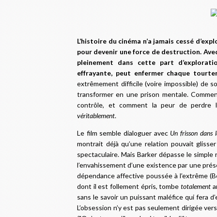
L’histoire du cinéma n’a jamais cessé d’expl
pour devenir une force de destruction. Avec
pleinement dans cette part d’explorati
effrayante, peut enfermer chaque tourte
extrêmement difficile (voire impossible) de 
transformer en une prison mentale. Comment
contrôle, et comment la peur de perdre l’a
véritablement
.
Le film semble dialoguer avec
Un frisson dans l
montrait déjà qu’une relation pouvait glisse
spectaculaire. Mais Barker dépasse le simple 
l’envahissement d’une existence par une prés
dépendance affective poussée à l’extrême (Bea
dont il est follement épris, tombe
totalement
am
sans le savoir un puissant maléfice qui fera d’
L’obsession n’y est pas seulement dirigée vers