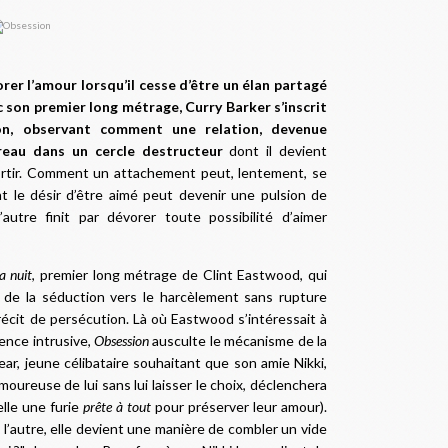
orer l’amour lorsqu’il cesse d’être un élan partagé
 son premier long métrage, Curry Barker s’inscrit
on, observant comment une relation, devenue
reau dans un cercle destructeur
dont il devient
sortir. Comment un attachement peut, lentement, se
 le désir d’être aimé peut devenir une pulsion de
utre finit par dévorer toute possibilité d’aimer
a nuit
, premier long métrage de Clint Eastwood, qui
r de la séduction vers le harcèlement sans rupture
récit de persécution. Là où Eastwood s’intéressait à
ence intrusive,
Obsession
ausculte le mécanisme de la
r, jeune célibataire souhaitant que son amie Nikki,
oureuse de lui sans lui laisser le choix, déclenchera
elle une furie
prête à tout
pour préserver leur amour).
 l’autre, elle devient une manière de combler un vide