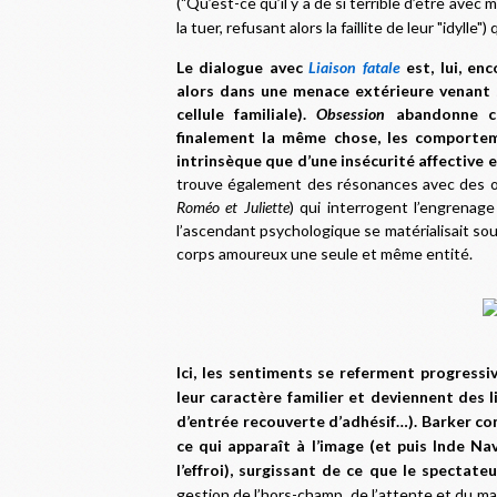
("Qu’est-ce qu’il y a de si terrible d’être avec
la tuer, refusant alors la faillite de leur "idyll
Le dialogue avec
Liaison fatale
est, lui, enc
alors dans une menace extérieure venant 
cellule familiale).
Obsession
abandonne cet
finalement la même chose, les comportem
intrinsèque que d’une insécurité affective
trouve également des résonances avec des œu
Roméo et Juliette
) qui interrogent l’engrenag
l’ascendant psychologique se matérialisait sou
corps amoureux une seule et même entité.
Ici, les sentiments se referment progress
leur caractère familier et deviennent des 
d’entrée recouverte d’adhésif…). Barker co
ce qui apparaît à l’image (et puis Inde Na
l’effroi), surgissant de ce que le spectate
gestion de l’hors-champ, de l’attente et du ma