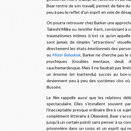
Bear rentre de son travail), permet de faire d
peu à peu le reflet d’un esprit en voie de désa
On pourra retrouver chez Barker une approche 
Takeshi Miike ou Jennifer Kent, consistant à u
traumatismes intimes (c’est ce qu’on appelle 
sont jamais de simples "attractions" visuelle
directement les états émotionnels des per
ou
Mister Babadook
, Barker ne cherche pas le 
psychiques (troubles mentaux, deuil, d
cauchemardesque. Mais il ne faudrait pas limi
un énorme (et inattendu) succès au box-of
deviennent peu à peu des systèmes clos où l’i
illusoire.
Le film rappelle aussi que les relations dé
spectaculaire. Elles s’installent souvent p
l’inacceptable presque ordinaire (lire à ce suj
complément littéraire à
Obsession
), Bear s’ac
jusqu’à un certain point) sans penser à sa cond
prisonnière dans un corps et un esprit qui ne