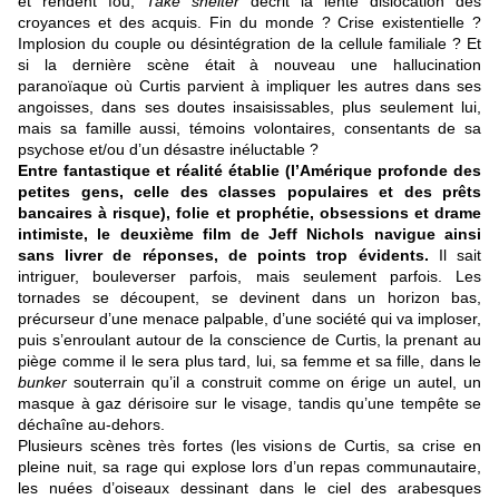
et rendent fou,
Take shelter
décrit la lente dislocation des
croyances et des acquis. Fin du monde ? Crise existentielle ?
Implosion du couple ou désintégration de la cellule familiale ? Et
si la dernière scène était à nouveau une hallucination
paranoïaque où Curtis parvient à impliquer les autres dans ses
angoisses, dans ses doutes insaisissables, plus seulement lui,
mais sa famille aussi, témoins volontaires, consentants de sa
psychose et/ou d’un désastre inéluctable ?
Entre fantastique et réalité établie (l’Amérique profonde des
petites gens, celle des classes populaires et des prêts
bancaires à risque), folie et prophétie, obsessions et drame
intimiste, le deuxième film de Jeff Nichols navigue ainsi
sans livrer de réponses, de points trop évidents.
Il sait
intriguer, bouleverser parfois, mais seulement parfois. Les
tornades se découpent, se devinent dans un horizon bas,
précurseur d’une menace palpable, d’une société qui va imploser,
puis s’enroulant autour de la conscience de Curtis, la prenant au
piège comme il le sera plus tard, lui, sa femme et sa fille, dans le
bunker
souterrain qu’il a construit comme on érige un autel, un
masque à gaz dérisoire sur le visage, tandis qu’une tempête se
déchaîne au-dehors.
Plusieurs scènes très fortes (les visions de Curtis, sa crise en
pleine nuit, sa rage qui explose lors d’un repas communautaire,
les nuées d’oiseaux dessinant dans le ciel des arabesques