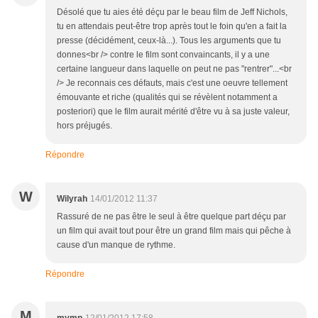
Désolé que tu aies été déçu par le beau film de Jeff Nichols,
tu en attendais peut-être trop après tout le foin qu'en a fait la
presse (décidément, ceux-là...). Tous les arguments que tu
donnes<br /> contre le film sont convaincants, il y a une
certaine langueur dans laquelle on peut ne pas "rentrer"...<br
/> Je reconnais ces défauts, mais c'est une oeuvre tellement
émouvante et riche (qualités qui se révèlent notamment a
posteriori) que le film aurait mérité d'être vu à sa juste valeur,
hors préjugés.
Répondre
W
Wilyrah
14/01/2012 11:37
Rassuré de ne pas être le seul à être quelque part déçu par
un film qui avait tout pour être un grand film mais qui pêche à
cause d'un manque de rythme.
Répondre
M