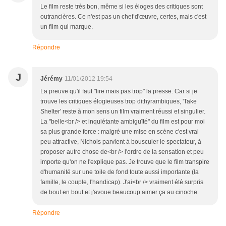
Le film reste très bon, même si les éloges des critiques sont
outrancières. Ce n'est pas un chef d'œuvre, certes, mais c'est
un film qui marque.
Répondre
J
Jérémy
11/01/2012 19:54
La preuve qu'il faut "lire mais pas trop" la presse. Car si je
trouve les critiques élogieuses trop dithyrambiques, 'Take
Shelter' reste à mon sens un film vraiment réussi et singulier.
La "belle<br /> et inquiétante ambiguïté" du film est pour moi
sa plus grande force : malgré une mise en scène c'est vrai
peu attractive, Nichols parvient à bousculer le spectateur, à
proposer autre chose de<br /> l'ordre de la sensation et peu
importe qu'on ne l'explique pas. Je trouve que le film transpire
d'humanité sur une toile de fond toute aussi importante (la
famille, le couple, l'handicap). J'ai<br /> vraiment été surpris
de bout en bout et j'avoue beaucoup aimer ça au cinoche.
Répondre