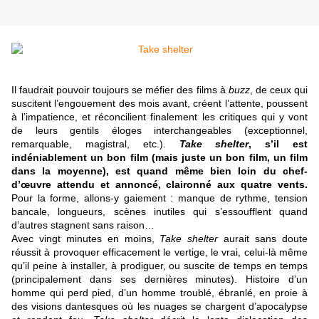
Il faudrait pouvoir toujours se méfier des films à
buzz
, de ceux qui
suscitent l’engouement des mois avant, créent l’attente, poussent
à l’impatience, et réconcilient finalement les critiques qui y vont
de leurs gentils éloges interchangeables (exceptionnel,
remarquable, magistral, etc.).
Take shelter
, s’il est
indéniablement un bon film (mais juste un bon film, un film
dans la moyenne), est quand même bien loin du chef-
d’œuvre attendu et annoncé, claironné aux quatre vents.
Pour la forme, allons-y gaiement : manque de rythme, tension
bancale, longueurs, scènes inutiles qui s’essoufflent quand
d’autres stagnent sans raison…
Avec vingt minutes en moins,
Take shelter
aurait sans doute
réussit à provoquer efficacement le vertige, le vrai, celui-là même
qu’il peine à installer, à prodiguer, ou suscite de temps en temps
(principalement dans ses dernières minutes). Histoire d’un
homme qui perd pied, d’un homme troublé, ébranlé, en proie à
des visions dantesques où les nuages se chargent d’apocalypse