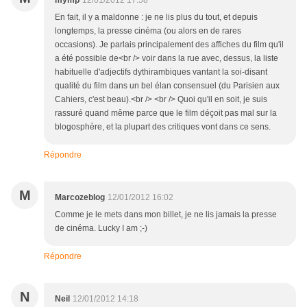
mymp
12/01/2012 17:58
En fait, il y a maldonne : je ne lis plus du tout, et depuis
longtemps, la presse cinéma (ou alors en de rares
occasions). Je parlais principalement des affiches du film qu'il
a été possible de<br /> voir dans la rue avec, dessus, la liste
habituelle d'adjectifs dythirambiques vantant la soi-disant
qualité du film dans un bel élan consensuel (du Parisien aux
Cahiers, c'est beau).<br /> <br /> Quoi qu'il en soit, je suis
rassuré quand même parce que le film déçoit pas mal sur la
blogosphère, et la plupart des critiques vont dans ce sens.
Répondre
M
Marcozeblog
12/01/2012 16:02
Comme je le mets dans mon billet, je ne lis jamais la presse
de cinéma. Lucky I am ;-)
Répondre
N
Neil
12/01/2012 14:18