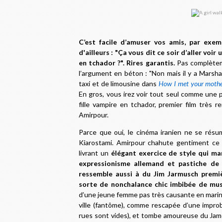
C’est facile d’amuser vos amis, par exem
d'ailleurs : "Ça vous dit ce soir d’aller voir 
en tchador ?". Rires garantis.
Pas complèteme
l’argument en béton : "Non mais il y a Marshal
taxi et de limousine dans
How I met your moth
En gros, vous irez voir tout seul comme une p
fille vampire en tchador, premier film très 
Amirpour.
Parce que oui, le cinéma iranien ne se résu
Kiarostami. Amirpour chahute gentiment ce 
livrant un
élégant exercice de style qui ma
expressionisme allemand et pastiche de 
ressemble aussi à du Jim Jarmusch premi
sorte de nonchalance chic imbibée de mu
d’une jeune femme pas très causante en mariniè
ville (fantôme), comme rescapée d’une improba
rues sont vides), et tombe amoureuse du Jam