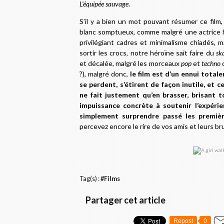
L’équipée sauvage
.
S’il y a bien un mot pouvant résumer ce film,
blanc somptueux, comme malgré une actrice h
privilégiant cadres et minimalisme chiadés, 
sortir les crocs, notre héroïne sait faire du
sk
et décalée, malgré les morceaux
pop
et
techno
q
?), malgré donc,
le film est d’un ennui total
se perdent, s’étirent de façon inutile, et
ne fait justement qu’en brasser, brisant t
impuissance concrète à soutenir l’expérie
simplement surprendre passé les premièr
percevez encore le rire de vos amis et leurs br
Tag(s) :
#Films
Partager cet article
Repost
0