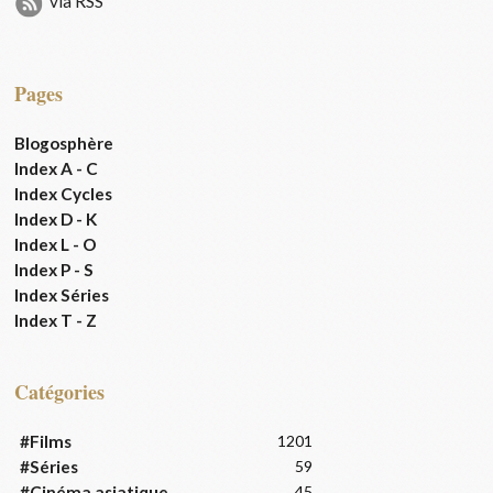
via RSS
Pages
Blogosphère
Index A - C
Index Cycles
Index D - K
Index L - O
Index P - S
Index Séries
Index T - Z
Catégories
#Films
1201
#Séries
59
#Cinéma asiatique
45