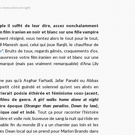
ple il suffit de leur dire, assez nonchalamment
un film iranien en noir et blanc sur une fille vampire
nt résigné, vous tentez alors le tout pour le tout,
l Manesh quoi, celui qui joue Ranjit, le chauffeur de
er
". Bruits de toux, regards gênés, craquements d’os.
auvresse votre film iranien en noir et blanc sur une
remarqué (mais pas vraiment remarquable) d’Ana Lily
me pas qu’à Asghar Farhadi, Jafar Panahi ou Abbas
petit côté guindé et solennel qu’ont ses aînés en
rierait poésie éthérée et féminisme sous-jacent,
films de genre.
A girl walks home alone at night
ère époque (
Stranger than paradise
,
Down by law
),
sique
cool
et indé.
Tout ça pour raconter l’histoire
re et voile noir, buveuse de sang la nuit qui rôde en
ble fin du monde (il y a un charnier pas loin et les
es Dean local qui se prend pour Marlon Brando dans