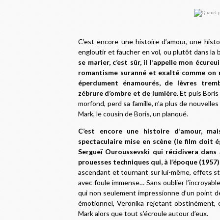
C’est encore une histoire d’amour, une histo
engloutir et faucher en vol, ou plutôt dans la
se marier, c’est sûr, il l’appelle mon écureu
romantisme suranné et exalté comme on n’
éperdument énamourés, de lèvres tremb
zébrure d’ombre et de lumière.
Et puis Boris 
morfond, perd sa famille, n’a plus de nouvelle
Mark, le cousin de Boris, un planqué.
C’est encore une histoire d’amour, ma
spectaculaire mise en scène (le film doit
Sergueï Ouroussevski qui récidivera dans
prouesses techniques qui, à l’époque (1957),
ascendant et tournant sur lui-même, effets s
avec foule immense… Sans oublier l’incroyab
qui non seulement impressionne d’un point de
émotionnel, Veronika rejetant obstinément, 
Mark alors que tout s’écroule autour d’eux.