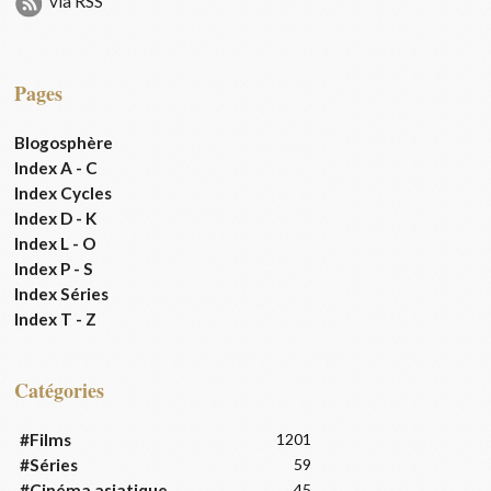
via RSS
Pages
Blogosphère
Index A - C
Index Cycles
Index D - K
Index L - O
Index P - S
Index Séries
Index T - Z
Catégories
#Films
1201
#Séries
59
#Cinéma asiatique
45