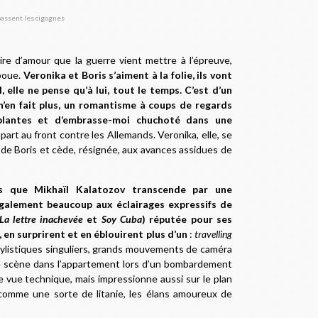
ire d’amour que la guerre vient mettre à l’épreuve,
 boue.
Veronika et Boris s’aiment à la folie, ils vont
il, elle ne pense qu’à lui, tout le temps. C’est d’un
en fait plus, un romantisme à coups de regards
lantes et d’embrasse-moi chuchoté dans une
part au front contre les Allemands. Veronika, elle, se
s de Boris et cède, résignée, aux avances assidues de
is que Mikhaïl Kalatozov transcende par une
 également beaucoup aux éclairages expressifs de
La lettre inachevée
et
Soy Cuba
) réputée pour ses
 en surprirent et en éblouirent plus d’un
:
travelling
tylistiques singuliers, grands mouvements de caméra
le scène dans l’appartement lors d’un bombardement
 vue technique, mais impressionne aussi sur le plan
comme une sorte de litanie, les élans amoureux de