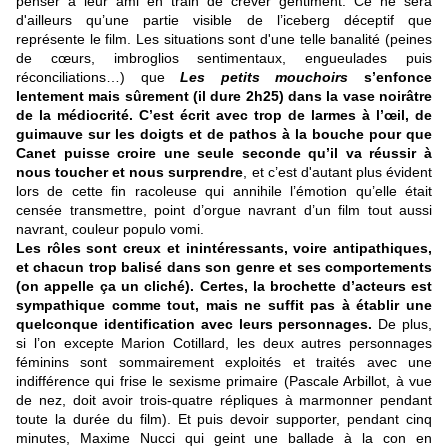
penser à leur ami en train de crever gentiment.
Ce ne sera
d'ailleurs qu’une partie visible de l’iceberg déceptif que
représente le film. Les situations sont d'une telle banalité (peines
de cœurs, imbroglios sentimentaux, engueulades puis
réconciliations…) que
Les petits mouchoirs
s’enfonce
lentement mais sûrement (il dure 2h25) dans la vase noirâtre
de la médiocrité. C’est écrit avec trop de larmes à l’œil, de
guimauve sur les doigts et de pathos à la bouche pour que
Canet puisse croire une seule seconde qu’il va réussir à
nous toucher et nous surprendre
, et c’est d'autant plus évident
lors de cette fin racoleuse qui annihile l’émotion qu’elle était
censée transmettre, point d’orgue navrant d’un film tout aussi
navrant, couleur populo vomi.
Les rôles sont creux et inintéressants, voire antipathiques,
et chacun trop balisé dans son genre et ses comportements
(on appelle ça un cliché). Certes, la brochette d’acteurs est
sympathique comme tout, mais ne suffit pas à établir une
quelconque identification avec leurs personnages.
De plus,
si l’on excepte Marion Cotillard, les deux autres personnages
féminins sont sommairement exploités et traités avec une
indifférence qui frise le sexisme primaire (Pascale Arbillot, à vue
de nez, doit avoir trois-quatre répliques à marmonner pendant
toute la durée du film). Et puis devoir supporter, pendant cinq
minutes, Maxime Nucci qui geint une ballade à la con en