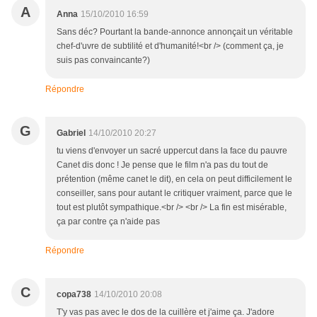
A
Anna
15/10/2010 16:59
Sans déc? Pourtant la bande-annonce annonçait un véritable
chef-d'uvre de subtilité et d'humanité!<br /> (comment ça, je
suis pas convaincante?)
Répondre
G
Gabriel
14/10/2010 20:27
tu viens d'envoyer un sacré uppercut dans la face du pauvre
Canet dis donc ! Je pense que le film n'a pas du tout de
prétention (même canet le dit), en cela on peut difficilement le
conseiller, sans pour autant le critiquer vraiment, parce que le
tout est plutôt sympathique.<br /> <br /> La fin est misérable,
ça par contre ça n'aide pas
Répondre
C
copa738
14/10/2010 20:08
T'y vas pas avec le dos de la cuillère et j'aime ça. J'adore