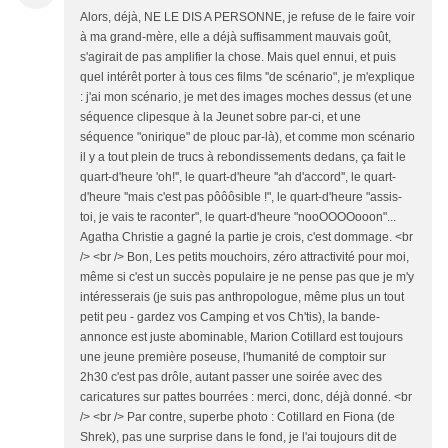
Alors, déjà, NE LE DIS A PERSONNE, je refuse de le faire voir
à ma grand-mère, elle a déjà suffisamment mauvais goût,
s'agirait de pas amplifier la chose. Mais quel ennui, et puis
quel intérêt porter à tous ces films ''de scénario", je m'explique
: j'ai mon scénario, je met des images moches dessus (et une
séquence clipesque à la Jeunet sobre par-ci, et une
séquence "onirique" de plouc par-là), et comme mon scénario
il y a tout plein de trucs à rebondissements dedans, ça fait le
quart-d'heure 'oh!'', le quart-d'heure ''ah d'accord'', le quart-
d'heure ''mais c'est pas pôôôsible !", le quart-d'heure "assis-
toi, je vais te raconter", le quart-d'heure "nooOOOOooon"...
Agatha Christie a gagné la partie je crois, c'est dommage. <br
/> <br /> Bon, Les petits mouchoirs, zéro attractivité pour moi,
même si c'est un succès populaire je ne pense pas que je m'y
intéresserais (je suis pas anthropologue, même plus un tout
petit peu - gardez vos Camping et vos Ch'tis), la bande-
annonce est juste abominable, Marion Cotillard est toujours
une jeune première poseuse, l'humanité de comptoir sur
2h30 c'est pas drôle, autant passer une soirée avec des
caricatures sur pattes bourrées : merci, donc, déjà donné. <br
/> <br /> Par contre, superbe photo : Cotillard en Fiona (de
Shrek), pas une surprise dans le fond, je l'ai toujours dit de