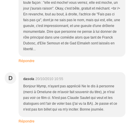
toute façon : "elle est moche! vous verrez, elle est moche, un
jour j'aurais raison". Okay, c'est bête, gratuit et méchant. <br />
En revanche, tout au bout, à droite, l'actrice de "Fais pas ci
fais pas ça", dont je ne sais pas le nom, mais qui est, elle, une
gueule, c'est impressionnant, et une gueule d'une drôlerie
monumentale. Dire que personne ne pense à lui donner de
rôle principal dans une comédie alors que tant de Franck
Dubosc, d'Elie Semoun et de Gad Elmaleh sont laissés en
liberté...
Répondre
D
dasola
20/10/2010 10:55
Bonjour Mymp, n'ayant pas apprécié Ne le dis à personne
(merci à Ornelune de m'avoir fait souvenir du titre), je n'irai
pas voir ce film ci. N'est pas Claude Sautet qui veut et les
dialogues ont l'air de voler bas (j'ai vu la BA). Je passe et ce
n'est pas ton billet qui va m'y inciter. Bonne journée.
Répondre