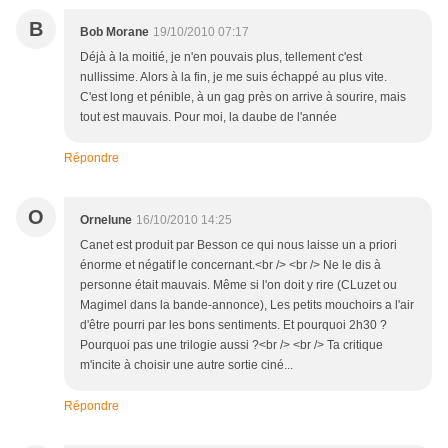
B
Bob Morane
19/10/2010 07:17
Déjà à la moitié, je n'en pouvais plus, tellement c'est
nullissime. Alors à la fin, je me suis échappé au plus vite.
C'est long et pénible, à un gag près on arrive à sourire, mais
tout est mauvais. Pour moi, la daube de l'année
Répondre
O
Ornelune
16/10/2010 14:25
Canet est produit par Besson ce qui nous laisse un a priori
énorme et négatif le concernant.<br /> <br /> Ne le dis à
personne était mauvais. Même si l'on doit y rire (CLuzet ou
Magimel dans la bande-annonce), Les petits mouchoirs a l'air
d'être pourri par les bons sentiments. Et pourquoi 2h30 ?
Pourquoi pas une trilogie aussi ?<br /> <br /> Ta critique
m'incite à choisir une autre sortie ciné...
Répondre