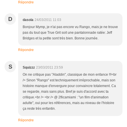
Répondre
D
dasola
24/03/2011 11:03
Bonjour Mymp, je n'ai pas encore vu Rango, mais je ne trouve
pas du tout que True Grit soit une pantalonnade ratée: Jeff
Bridges et la petite sont très bien. Bonne journée.
Répondre
S
Squizzz
23/03/2011 23:59
On ne critique pas "Aladdin", classique de mon enfance !!!<br
/> Sinon "Rango" est techniquement irréprochable, mais son
histoire manque d'envergure pour convaincre totalement. Ca
se regarde, mais sans plus. Bref je suis d'accord avec ta
critique.<br /> <br /> @ 2flicamiami : "un film d'animation
adulte", oui pour les références, mais au niveau de l'histoire
ça reste très enfantin.
Répondre