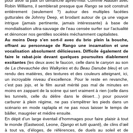
pour avoir la paix un dimanche après-midi. Comme
Aladdin
avec
Robin Williams, il semblerait presque que
Rango
se soit construit
entièrement (seulement ?) autour des multiples facéties
gutturales de Johnny Deep, et brodant autour de ça une vague
intrigue (jamais pertinente, jamais intéressante) à base de
mondialisation ultra-sauvage de l’eau censée surfer sur l’actualité
et dénoncer nos gentilles sociétés méchamment capitalistes.
Au moins Deep s’en sort-il avec du brio plein la bouche,
offrant au personnage de Rango une incarnation et une
vocalisation absolument délicieuses. Difficile également de
faire le rabat-joie devant quelques poursuites diablement
excitantes
(les deux avec le faucon, celle dans le
canyon
au son
de
La chevauchée des Walkyries
et du
Beau Danube bleu
) et un
rendu des matières, des textures et des couleurs atteignant, ici,
un incroyable niveau d’excellence. Pour le reste en revanche,
c’est pas jojo, et le film aurait mérité pas mal de minutes en
moins en zappant de la scène qui sert vraiment à rien (celle dans
les tunnels, celle du délire dans le désert…) pour pouvoir
carburer à plein régime, ne pas s’empêtrer les pieds dans un
scénario en mode raplapla et ne pas nous laisser le temps de
bâiller, maugréer et médire ensuite.
En dépit d’un large éventail d’hommages pour faire plaisir à tout
le monde (Eastwood, Leone,
Django
et
tutti quanti
), de clins d’œil
à tout va, d’éloges, de références, de duels au soleil et de