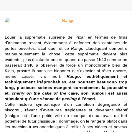
Louer la suprématie suprême de Pixar en termes de films
d’animation revient évidemment à enfoncer des centaines de
portes ouvertes, sauf que, et ce
Rango
claudiquant démontre
malheureusement la chose, cette suprématie devient plus
évidente, plus éclatante encore quand on passe 1h40 comme on
passerait 1h40 à observer de force un monochrome bleu de
Klein, prostré là sans se bidonner ni s’extasier ni rêver encore,
même cassé, ivre mort.
Rango
, esthétiquement et
techniquement irréprochables, est pourtant beaucoup trop
long, plusieurs scènes mangent correctement la poussière
et,
cherry on the cake of the cake
, son humour est aussi
stimulant qu’une séance de
peeling
à l’émeri.
Cette histoire sympathique d’un caméléon dégingandé et
biscornu, rêvant d’aventures trépidantes et devenant
sheriff
(malgré lui) d’une petite ville en manque d’eau, avait un fort
potentiel de futur classique ; dommage, on le rangera plutôt dans
les machins-trucs anecdotiques à refiler à ses nièces et neveux