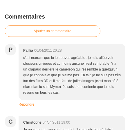
Commentaires
Ajouter un commentaire
P
Palilia
06/04/2011 20:28
c'est marrant que tu le trouves agréable : je suis allée voir
plusieurs critiques et au moins aucune n'est semblable. Y a
un crapaud derrière le caméléon qui ressemble à quelqu'un
que je connais et que je n'aime pas. En fait, je ne suis pas très
fan des films 3D et il me faut de jolies images (c'est mon côté
nian-nian tu sais Mymp). Je suis bien contente que tu sois
revenu en tous les cas.
Répondre
C
Christophe
04/04/2011 19:00
Je ne serai pas aussi dur que toi. Je me suis bien éclaté :