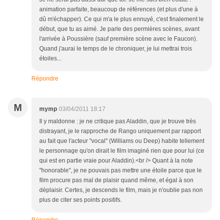
animation parfaite, beaucoup de références (et plus d'une à
dû m'échapper). Ce qui m'a le plus ennuyé, c'est finalement le
début, que tu as aimé. Je parle des permières scènes, avant
l'arrivée à Poussière (sauf première scène avec le Faucon).
Quand j'aurai le temps de le chroniquer, je lui mettrai trois
étoiles...
Répondre
M
mymp
03/04/2011 18:17
Il y maldonne : je ne critique pas Aladdin, que je trouve très
distrayant, je le rapproche de Rango uniquement par rapport
au fait que l'acteur "vocal" (Williams ou Deep) habite tellement
le personnage qu'on dirait le film imaginé rien que pour lui (ce
qui est en partie vraie pour Aladdin).<br /> Quant à la note
"honorable", je ne pouvais pas mettre une étoile parce que le
film procure pas mal de plaisir quand même, et égal à son
déplaisir. Certes, je descends le film, mais je n'oublie pas non
plus de citer ses points positifs.