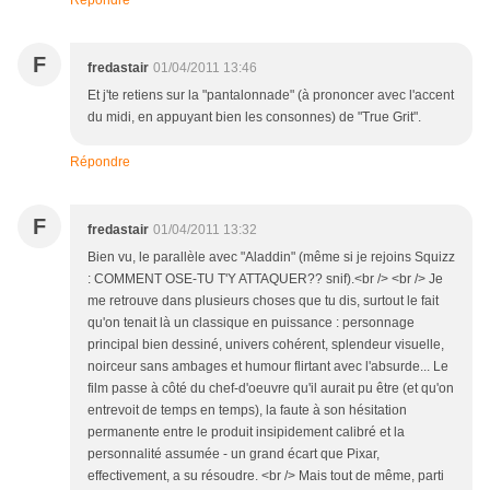
Répondre
F
fredastair
01/04/2011 13:46
Et j'te retiens sur la "pantalonnade" (à prononcer avec l'accent
du midi, en appuyant bien les consonnes) de "True Grit".
Répondre
F
fredastair
01/04/2011 13:32
Bien vu, le parallèle avec "Aladdin" (même si je rejoins Squizz
: COMMENT OSE-TU T'Y ATTAQUER?? snif).<br /> <br /> Je
me retrouve dans plusieurs choses que tu dis, surtout le fait
qu'on tenait là un classique en puissance : personnage
principal bien dessiné, univers cohérent, splendeur visuelle,
noirceur sans ambages et humour flirtant avec l'absurde... Le
film passe à côté du chef-d'oeuvre qu'il aurait pu être (et qu'on
entrevoit de temps en temps), la faute à son hésitation
permanente entre le produit insipidement calibré et la
personnalité assumée - un grand écart que Pixar,
effectivement, a su résoudre. <br /> Mais tout de même, parti