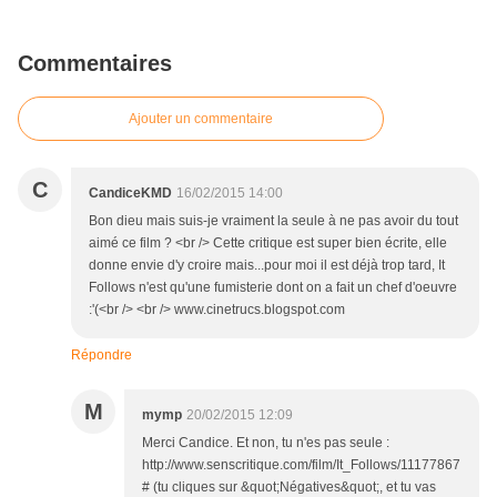
Commentaires
Ajouter un commentaire
C
CandiceKMD
16/02/2015 14:00
Bon dieu mais suis-je vraiment la seule à ne pas avoir du tout
aimé ce film ? <br /> Cette critique est super bien écrite, elle
donne envie d'y croire mais...pour moi il est déjà trop tard, It
Follows n'est qu'une fumisterie dont on a fait un chef d'oeuvre
:'(<br /> <br /> www.cinetrucs.blogspot.com
Répondre
M
mymp
20/02/2015 12:09
Merci Candice. Et non, tu n'es pas seule :
http://www.senscritique.com/film/It_Follows/11177867
# (tu cliques sur &quot;Négatives&quot;, et tu vas