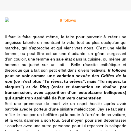
Il faut le faire quand même, le faire pour parvenir à créer une
angoisse latente en montrant le vide, tout au plus quelqu’un qui
marche, qui s’approche et qui vient vers nous. C’est une vieille
femme, ou peut-être est-ce une étudiante, un géant surgissant
d’un couloir, une femme en sale état dans la cuisine, ou même un
homme nu juché sur un toit… Belle réussite esthétique et
théorique qui a fait son petit effet dans divers festivals,
It follows
peut se voir comme une variation sexuée des
Griffes de la
nuit
(ce n’est plus "Tu rêves, tu crèves", mais "Tu niques, tu
claques") et de
Ring
(enfer et damnation en chaîne, par
transmission, avec apparition d’un ectoplasme belliqueux)
qui aurait trop assimilé de l’univers carpenterien.
Soit une promesse de mort
via
un esprit hostile après avoir
batifolé avec le porteur d’une sinistre malédiction. Jay se fait ainsi
refiler le truc par un bellâtre qui la saute à l’arrière de sa voiture,
et la voilà damnée à son tour. Seul moyen pour s’en débarrasser
: coucher avec une autre personne pour lui repasser la saloperie