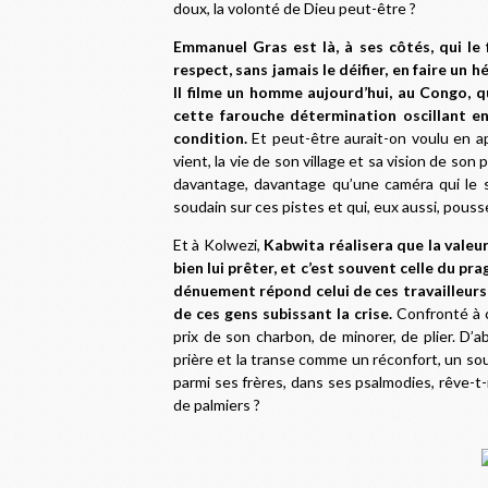
doux, la volonté de Dieu peut-être ?
Emmanuel Gras est là, à ses côtés, qui le 
respect, sans jamais le déifier, en faire un h
Il filme un homme aujourd’hui, au Congo, q
cette farouche détermination oscillant en
condition.
Et peut-être aurait-on voulu en a
vient, la vie de son village et sa vision de son
davantage, davantage qu’une caméra qui le 
soudain sur ces pistes et qui, eux aussi, pousse
Et à Kolwezi,
Kabwita réalisera que la valeur
bien lui prêter, et c’est souvent celle du p
dénuement répond celui de ces travailleurs 
de ces gens subissant la crise.
Confronté à ce
prix de son charbon, de minorer, de plier. D’a
prière et la transe comme un réconfort, un sou
parmi ses frères, dans ses psalmodies, rêve-t
de palmiers ?