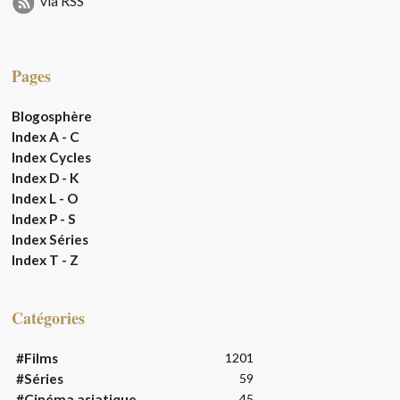
via RSS
Pages
Blogosphère
Index A - C
Index Cycles
Index D - K
Index L - O
Index P - S
Index Séries
Index T - Z
Catégories
#Films
1201
#Séries
59
#Cinéma asiatique
45