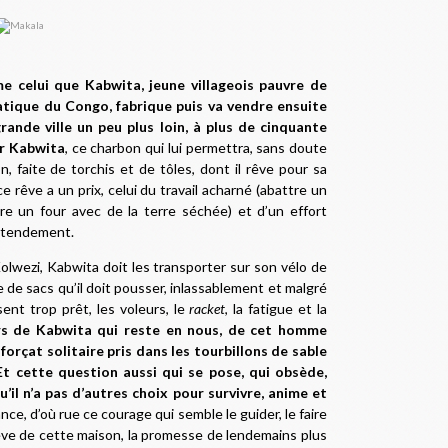
e celui que Kabwita, jeune villageois pauvre de
tique du Congo, fabrique puis va vendre ensuite
rande ville un peu plus loin, à plus de cinquante
ur Kabwita
, ce charbon qui lui permettra, sans doute
n, faite de torchis et de tôles, dont il rêve pour sa
 rêve a un prix, celui du travail acharné (abattre un
re un four avec de la terre séchée) et d’un effort
entendement.
olwezi, Kabwita doit les transporter sur son vélo de
de sacs qu’il doit pousser, inlassablement et malgré
ent trop prêt, les voleurs, le
racket
, la fatigue et la
ors de Kabwita qui reste en nous, de cet homme
forçat solitaire pris dans les tourbillons de sable
Et cette question aussi qui se pose, qui obsède,
u’il n’a pas d’autres choix pour survivre, anime et
nce, d’où rue ce courage qui semble le guider, le faire
e rêve de cette maison, la promesse de lendemains plus