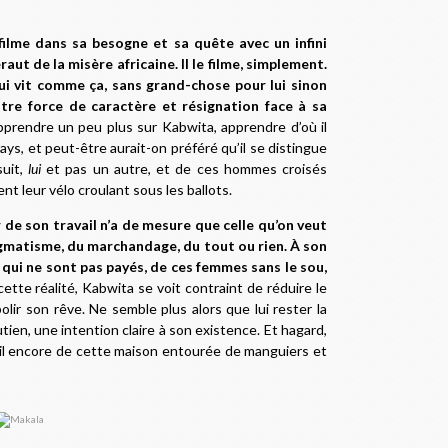
filme dans sa besogne et sa quête avec un infini
éraut de la misère africaine. Il le filme, simplement.
ui vit comme ça, sans grand-chose pour lui sinon
tre force de caractère et résignation face à sa
pprendre un peu plus sur Kabwita, apprendre d’où il
 pays, et peut-être aurait-on préféré qu’il se distingue
suit,
lui
et pas un autre, et de ces hommes croisés
nt leur vélo croulant sous les ballots.
 de son travail n’a de mesure que celle qu’on veut
ragmatisme, du marchandage, du tout ou rien. À son
qui ne sont pas payés, de ces femmes sans le sou,
tte réalité, Kabwita se voit contraint de réduire le
bolir son rêve. Ne semble plus alors que lui rester la
tien, une intention claire à son existence. Et hagard,
-il encore de cette maison entourée de manguiers et