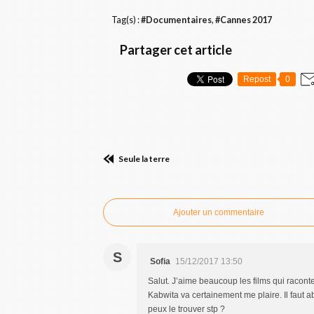
Tag(s) :
#Documentaires
,
#Cannes 2017
Partager cet article
Repost
0
Seule la terre
Commenter cet article
Ajouter un commentaire
S
Sofia
15/12/2017 13:50
Salut. J’aime beaucoup les films qui racon
Kabwita va certainement me plaire. Il faut 
peux le trouver stp ?