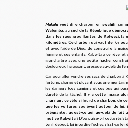
Makala
veut dire charbon en swahili, comm
Walemba, au sud de la République démocra
dans les rues grouillantes de Kolwezi, la g
kilomètres. Ce charbon qui vaut de l’or po
et avec l’aide de Dieu, de construire la maiso
femme et ses enfants. Kabwita a ce rêve, et ce
grand arbre avec une petite hache, construi
douloureux, harassant, presque au-delà de l’
Car pour aller vendre ses sacs de charbon à K
fortune, chargé et ployant sous une montagne 
les dangers (ces camions et ces bus qui pass
dureté de la tâche).
Il y a cette image al
charriant ce vélo si lourd de charbon, de ce 
que les voitures soulèvent autour de lui. 
prégnante : qu’est-ce qui, au-delà du fait q
motive Kabwita ?
D’où puise-t-il cette résista
tenir debout, lui interdire l’échec ? Est-ce l