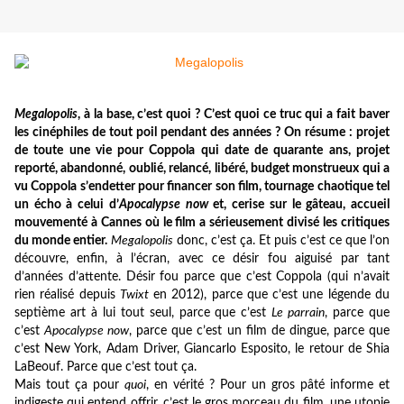
Megalopolis
, à la base, c’est quoi ? C’est quoi ce truc qui a fait baver
les cinéphiles de tout poil pendant des années ? On résume : projet
de toute une vie pour Coppola qui date de quarante ans, projet
reporté, abandonné, oublié, relancé, libéré, budget monstrueux qui a
vu Coppola s’endetter pour financer son film, tournage chaotique tel
un écho à celui d’
Apocalypse now
et, cerise sur le gâteau, accueil
mouvementé à Cannes où le film a sérieusement divisé les critiques
du monde entier.
Megalopolis
donc, c’est ça. Et puis c’est ce que l’on
découvre, enfin, à l’écran, avec ce désir fou aiguisé par tant
d’années d’attente. Désir fou parce que c’est Coppola (qui n’avait
rien réalisé depuis
Twixt
en 2012), parce que c’est une légende du
septième art à lui tout seul, parce que c’est
Le parrain
, parce que
c’est
Apocalypse now
, parce que c’est un film de dingue, parce que
c’est New York, Adam Driver, Giancarlo Esposito, le retour de Shia
LaBeouf. Parce que c’est tout ça.
Mais tout ça pour
quoi
, en vérité ? Pour un gros pâté informe et
indigeste qui entend offrir, c’est le gros morceau du film, une utopie