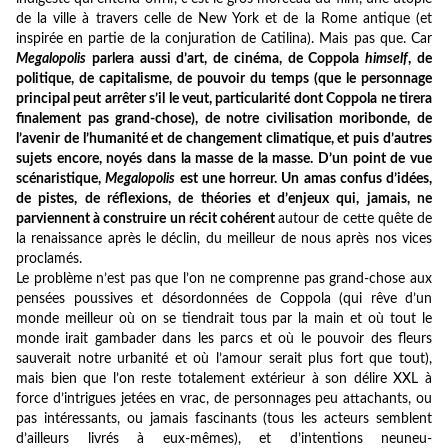
de la ville à travers celle de New York et de la Rome antique
(et
inspirée en partie de la conjuration de Catilina). Mais pas que. Car
Megalopolis
parlera aussi d’art, de cinéma, de Coppola
himself
, de
politique, de capitalisme, de pouvoir du temps (que le personnage
principal peut arrêter s’il le veut, particularité dont Coppola ne tirera
finalement pas grand-chose), de notre civilisation moribonde, de
l’avenir de l’humanité et de changement climatique, et puis d’autres
sujets encore, noyés dans la masse de la masse. D’un point de vue
scénaristique,
Megalopolis
est une horreur. Un amas confus d’idées,
de pistes, de réflexions, de théories et d’enjeux qui, jamais, ne
parviennent à construire un récit cohérent
autour de cette quête de
la renaissance après le déclin, du meilleur de nous après nos vices
proclamés.
Le problème n’est pas que l’on ne comprenne pas grand-chose aux
pensées poussives et désordonnées de Coppola (qui rêve d’un
monde meilleur où on se tiendrait tous par la main et où tout le
monde irait gambader dans les parcs et où le pouvoir des fleurs
sauverait notre urbanité et où l’amour serait plus fort que tout),
mais bien que l’on reste totalement extérieur à son délire XXL à
force d’intrigues jetées en vrac, de personnages peu attachants, ou
pas intéressants, ou jamais fascinants (tous les acteurs semblent
d’ailleurs livrés à eux-mêmes), et d’intentions neuneu-