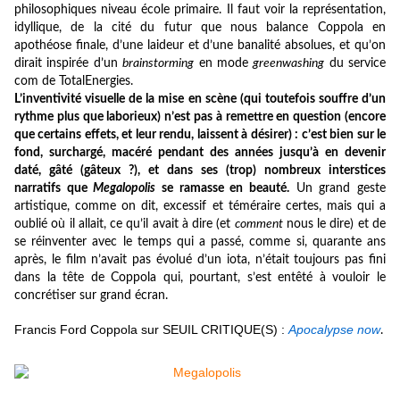
philosophiques niveau école primaire. Il faut voir la représentation,
idyllique, de la cité du futur que nous balance Coppola en
apothéose finale, d’une laideur et d’une banalité absolues, et qu’on
dirait inspirée d’un
brainstorming
en mode
greenwashing
du service
com de TotalEnergies.
L’inventivité visuelle de la mise en scène (qui toutefois souffre d’un
rythme plus que laborieux) n’est pas à remettre en question (encore
que certains effets, et leur rendu, laissent à désirer) : c’est bien sur le
fond, surchargé, macéré pendant des années jusqu’à en devenir
daté, gâté (gâteux ?), et dans ses (trop) nombreux interstices
narratifs que
Megalopolis
se ramasse en beauté.
Un grand geste
artistique, comme on dit, excessif et téméraire certes, mais qui a
oublié où il allait, ce qu’il avait à dire (et
comment
nous le dire) et de
se réinventer avec le temps qui a passé, comme si, quarante ans
après, le film n’avait pas évolué d’un iota, n’était toujours pas fini
dans la tête de Coppola qui, pourtant, s’est entêté à vouloir le
concrétiser sur grand écran.
Francis Ford Coppola sur SEUIL CRITIQUE(S) :
Apocalypse now
.