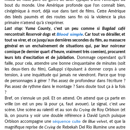
bout du monde. Une Amérique profonde que l’on connaît bien,
cinégénique à mort, déjà vue dans tant de films. Cette Amérique
des bleds paumés et des routes sans fin où la violence la plus
primaire n’attend qu’à s’exprimer.
Last stop: Yuma County
, c’est un peu comme si
Bagdad café
Blood simple
rencontrait
Reservoir dogs
et
. Car tout va dérailler, et
tout va virer, et ce jusqu’aux dernières secondes du film, au massacre
général en un enchaînement de situations qui, par leur noirceur
comique (le dernier quart d’heure, vraiment très coenien), procurent
leurs lots d’excitation et de jubilation.
Dommage cependant qu’il
faille, pour cela, attendre une bonne cinquantaine de minutes (soit
les deux-tiers du film), Galluppi s’épuisant à donner corps à une
tension, à une inquiétude qui jamais ne viendront. Parce que trop
de personnages à gérer ? Pas assez de profondeur dans l’écriture ?
Pas assez de rythme dans le montage ? Sans doute tout ça à la fois
?
Bref, on s’ennuie un poil. Et on attend. On attend que ça parte en
vrille (on est un peu là pour ça, faut avouer). Le signal, c’est
une
scène. Une scène au ralenti et au son du
Crying
de Roy Orbison (et
là, on pourra y voir une double référence à David Lynch puisque
séquence culte
Orbison accompagne une
de
Blue velvet
, et que la
magnifique reprise de
Crying
de Rebekah Del Rio illumine une autre