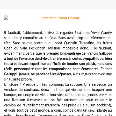
Il faudrait, évidemment, arriver à regarder
Last stop: Yuma County
sans rien y connaître au cinéma. Sans avoir trop de références en
tête. Sans savoir, surtout, qui sont Quentin Tarantino, les frères
Coen ou Sam Peckinpah. Mission impossible donc. Il le faudrait,
évidemment, parce que le
premier long-métrage de Francis Galluppi
a tout de l’exercice de style ultra référencé, certes sympathique, bien
foutu et devant lequel il sera difficile de bouder son plaisir, mais sans
réelle personnalité tant les comparaisons sont écrasantes. Et tant
Galluppi, jamais, ne parvient à les dépasser
, à les régurgiter avec une
singularité propre.
L’histoire ? Presque un lieu commun. La routine. Une serveuse, un
vendeur de couteaux, deux malfrats qui viennent de braquer une
banque, un couple de vieux touristes, un couple de jeunes
losers
et
une livraison d’essence qui se fait attendre (et pour cause : le
camion de ravitaillement n’arrivera pas puisqu’il a eu un accident),
et voilà tout ce petit monde, à cran, coincé dans un
diner
planté au
milieu de nulle part. Ce genre de
diner
typique d’une Amérique du