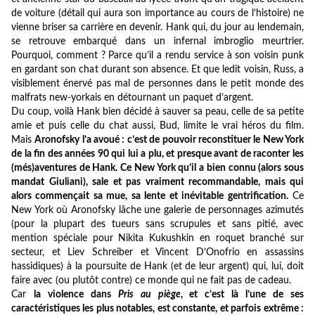
de voiture (détail qui aura son importance au cours de l’histoire) ne
vienne briser sa carrière en devenir. Hank qui, du jour au lendemain,
se retrouve embarqué dans un infernal imbroglio meurtrier.
Pourquoi, comment ? Parce qu’il a rendu service à son voisin punk
en gardant son chat durant son absence. Et que ledit voisin, Russ, a
visiblement énervé pas mal de personnes dans le petit monde des
malfrats new-yorkais en détournant un paquet d’argent.
Du coup, voilà Hank bien décidé à sauver sa peau, celle de sa petite
amie et puis celle du chat aussi, Bud, limite le vrai héros du film.
Mais
Aronofsky l’a avoué : c’est de pouvoir reconstituer le New York
de la fin des années 90 qui lui a plu, et presque avant de raconter les
(més)aventures de Hank. Ce New York qu’il a bien connu (alors sous
mandat Giuliani), sale et pas vraiment recommandable, mais qui
alors commençait sa mue, sa lente et inévitable gentrification.
Ce
New York où Aronofsky lâche une galerie de personnages azimutés
(pour la plupart des tueurs sans scrupules et sans pitié, avec
mention spéciale pour Nikita Kukushkin en roquet branché sur
secteur, et Liev Schreiber et Vincent D’Onofrio en assassins
hassidiques) à la poursuite de Hank (et de leur argent) qui, lui, doit
faire avec (ou plutôt contre) ce monde qui ne fait pas de cadeau.
Car
la violence dans
Pris au piège
, et c’est là l’une de ses
caractéristiques les plus notables, est constante, et parfois extrême :