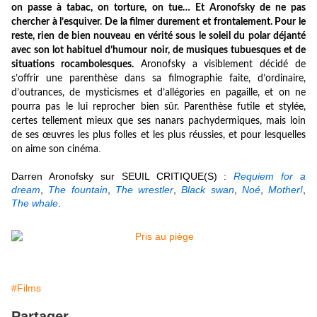
on passe à tabac, on torture, on tue… Et Aronofsky de ne pas
chercher à l’esquiver. De la filmer durement et frontalement. Pour le
reste, rien de bien nouveau en vérité sous le soleil du polar déjanté
avec son lot habituel d’humour noir, de musiques tubuesques et de
situations rocambolesques.
Aronofsky a visiblement décidé de
s’offrir une parenthèse dans sa filmographie faite, d’ordinaire,
d’outrances, de mysticismes et d’allégories en pagaille, et on ne
pourra pas le lui reprocher bien sûr. Parenthèse futile et stylée,
certes tellement mieux que ses nanars pachydermiques, mais loin
de ses œuvres les plus folles et les plus réussies, et pour lesquelles
.
on aime son cinéma
Darren Aronofsky sur SEUIL CRITIQUE(S) :
Requiem for a
dream
,
The fountain
,
The wrestler
,
Black swan
,
Noé
,
Mother!
,
The whale
.
#Films
Partager