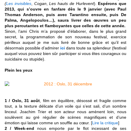
(
Les invisibles
,
Cogan
,
Les hauts de Hurlevent
).
Espérons que
2013, qui s’ouvre en fanfare dès le 9 janvier (avec Paul
Thomas Anderson, puis avec Tarantino ensuite, puis De
Palma, Angelopoulos…), saura livrer des œuvres un peu
plus percutantes et flamboyantes que celles de cette année.
Sinon, l’ami Chris m’a proposé d’élaborer, dans le plus grand
secret, la programmation de son nouveau festival, exercice
périlleux auquel je me suis livré de bonne grâce et qu’il est
désormais possible d’admirer
ici
dans toute sa splendeur (festival
auquel vous pouvez bien sûr participer si vous êtes courageux ou
suicidaire ou stupide)
.
Plein les yeux
1 / Oslo, 31 août
, film en équilibre, désossé et fragile comme
tout, a la texture délicate d’un voile qui s’est sali, d’un sombre
linceul. Joachim Trier et son acteur nous amènent loin, nous
soulèvent au gré régulier de scènes magnifiques et d’une
émotion qui laisse comme un souffle au cœur. [
Lire la critique
]
2 / Week-end
nous emporte par le flot incessant de ses