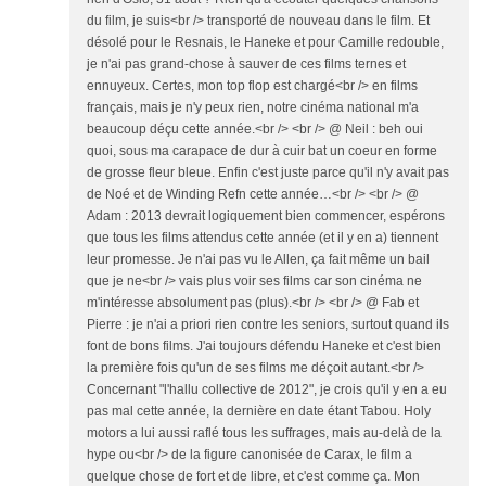
du film, je suis<br /> transporté de nouveau dans le film. Et
désolé pour le Resnais, le Haneke et pour Camille redouble,
je n'ai pas grand-chose à sauver de ces films ternes et
ennuyeux. Certes, mon top flop est chargé<br /> en films
français, mais je n'y peux rien, notre cinéma national m'a
beaucoup déçu cette année.<br /> <br /> @ Neil : beh oui
quoi, sous ma carapace de dur à cuir bat un coeur en forme
de grosse fleur bleue. Enfin c'est juste parce qu'il n'y avait pas
de Noé et de Winding Refn cette année…<br /> <br /> @
Adam : 2013 devrait logiquement bien commencer, espérons
que tous les films attendus cette année (et il y en a) tiennent
leur promesse. Je n'ai pas vu le Allen, ça fait même un bail
que je ne<br /> vais plus voir ses films car son cinéma ne
m'intéresse absolument pas (plus).<br /> <br /> @ Fab et
Pierre : je n'ai a priori rien contre les seniors, surtout quand ils
font de bons films. J'ai toujours défendu Haneke et c'est bien
la première fois qu'un de ses films me déçoit autant.<br />
Concernant "l'hallu collective de 2012", je crois qu'il y en a eu
pas mal cette année, la dernière en date étant Tabou. Holy
motors a lui aussi raflé tous les suffrages, mais au-delà de la
hype ou<br /> de la figure canonisée de Carax, le film a
quelque chose de fort et de libre, et c'est comme ça. Mon