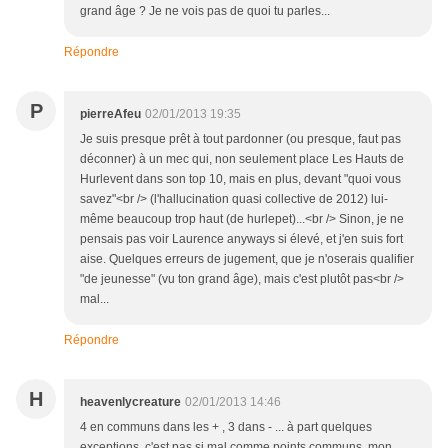
grand âge ? Je ne vois pas de quoi tu parles...
Répondre
P
pierreAfeu
02/01/2013 19:35
Je suis presque prêt à tout pardonner (ou presque, faut pas
déconner) à un mec qui, non seulement place Les Hauts de
Hurlevent dans son top 10, mais en plus, devant "quoi vous
savez"<br /> (l'hallucination quasi collective de 2012) lui-
même beaucoup trop haut (de hurlepet)...<br /> Sinon, je ne
pensais pas voir Laurence anyways si élevé, et j'en suis fort
aise. Quelques erreurs de jugement, que je n'oserais qualifier
"de jeunesse" (vu ton grand âge), mais c'est plutôt pas<br />
mal...
Répondre
H
heavenlycreature
02/01/2013 14:46
4 en communs dans les + , 3 dans - ... à part quelques
exceptions, c'est pas si mal comme points communs, mon