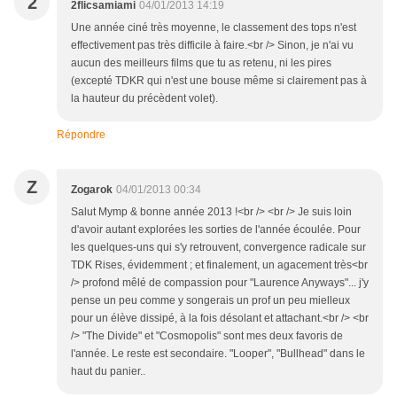
2
2flicsamiami
04/01/2013 14:19
Une année ciné très moyenne, le classement des tops n'est
effectivement pas très difficile à faire.<br /> Sinon, je n'ai vu
aucun des meilleurs films que tu as retenu, ni les pires
(excepté TDKR qui n'est une bouse même si clairement pas à
la hauteur du précèdent volet).
Répondre
Z
Zogarok
04/01/2013 00:34
Salut Mymp & bonne année 2013 !<br /> <br /> Je suis loin
d'avoir autant explorées les sorties de l'année écoulée. Pour
les quelques-uns qui s'y retrouvent, convergence radicale sur
TDK Rises, évidemment ; et finalement, un agacement très<br
/> profond mêlé de compassion pour "Laurence Anyways"... j'y
pense un peu comme y songerais un prof un peu mielleux
pour un élève dissipé, à la fois désolant et attachant.<br /> <br
/> "The Divide" et "Cosmopolis" sont mes deux favoris de
l'année. Le reste est secondaire. "Looper", "Bullhead" dans le
haut du panier..