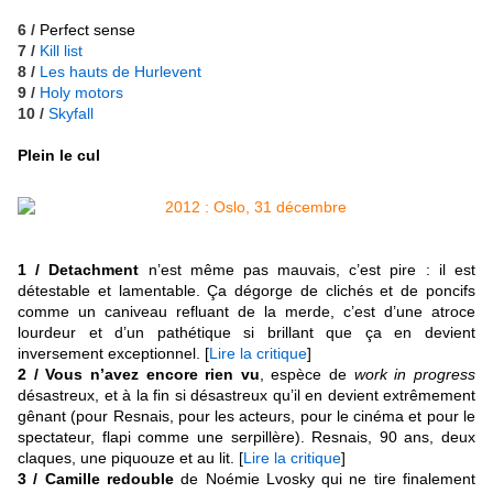
6 /
Perfect sense
7 /
Kill list
8 /
Les hauts de Hurlevent
9 /
Holy motors
10 /
Skyfall
Plein le cul
1 / Detachment
n’est même pas mauvais, c’est pire : il est
détestable et lamentable. Ça dégorge de clichés et de poncifs
comme un caniveau refluant de la merde, c’est d’une atroce
lourdeur et d’un pathétique si brillant que ça en devient
inversement exceptionnel. [
Lire la critique
]
2 / Vous n’avez encore rien vu
, espèce de
work in progress
désastreux, et à la fin si désastreux qu’il en devient extrêmement
gênant (pour Resnais, pour les acteurs, pour le cinéma et pour le
spectateur, flapi comme une serpillère). Resnais, 90 ans, deux
claques, une piquouze et au lit.
[
Lire la critique
]
3 / Camille redouble
de Noémie Lvosky qui ne tire finalement