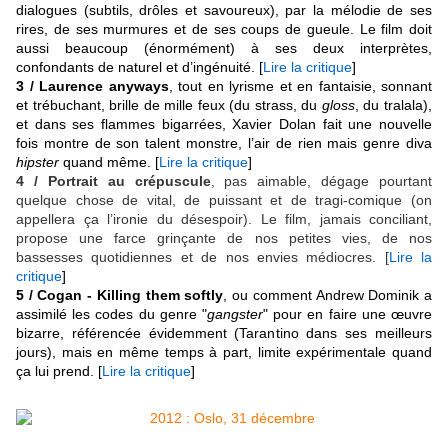
dialogues (subtils, drôles et savoureux), par la mélodie de ses
rires, de ses murmures et de ses coups de gueule. Le film doit
aussi beaucoup (énormément) à ses deux interprètes,
confondants de naturel et d’ingénuité. [
Lire la critique
]
3 / Laurence anyways
, tout en lyrisme et en fantaisie, sonnant
et trébuchant, brille de mille feux (du strass, du
gloss
, du tralala),
et dans ses flammes bigarrées, Xavier Dolan fait une nouvelle
fois montre de son talent monstre, l’air de rien mais genre diva
hipster
quand même. [
Lire la critique
]
4 / Portrait au crépuscule
, pas aimable, dégage pourtant
quelque chose de vital, de puissant et de tragi-comique (on
appellera ça l’ironie du désespoir). Le film, jamais conciliant,
propose une farce grinçante de nos petites vies, de nos
bassesses quotidiennes et de nos envies médiocres. [
Lire la
critique
]
5 / Cogan - Killing them softly
, ou comment Andrew Dominik a
assimilé les codes du genre "
gangster
" pour en faire une œuvre
bizarre, référencée évidemment (Tarantino dans ses meilleurs
jours), mais en même temps à part, limite expérimentale quand
ça lui prend.
[
Lire la critique
]