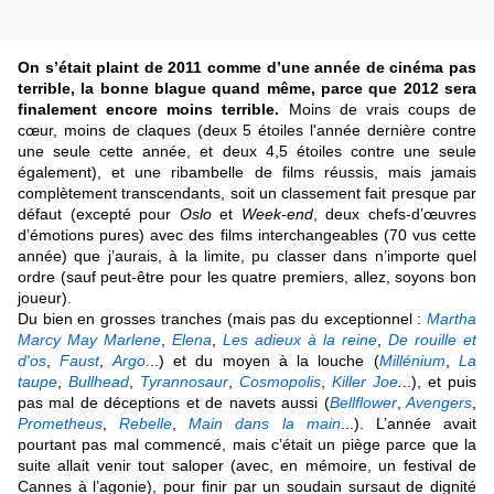
On s’était plaint de 2011 comme d’une année de cinéma pas
terrible, la bonne blague quand même, parce que 2012 sera
finalement encore moins terrible.
Moins de vrais coups de
cœur, moins de claques (deux 5 étoiles l'année dernière contre
une seule cette année, et deux 4,5 étoiles contre une seule
également), et une ribambelle de films réussis, mais jamais
complètement transcendants, soit un classement fait presque par
défaut (excepté pour
Oslo
et
Week-end
, deux chefs-d’œuvres
d’émotions pures) avec des films interchangeables (70 vus cette
année) que j’aurais, à la limite, pu classer dans n’importe quel
ordre (sauf peut-être pour les quatre premiers, allez, soyons bon
joueur).
Du bien en grosses tranches (mais pas du exceptionnel
:
Martha
Marcy May Marlene
,
Elena
,
Les adieux à la reine
,
De rouille et
d'os
,
Faust
,
Argo
...) et du moyen à la louche
(
Millénium
,
La
taupe
,
Bullhead
,
Tyrannosaur
,
Cosmopolis
,
Killer Joe
.
..), et puis
pas mal de déceptions et de navets aussi
(
Bellflower
,
Avengers
,
Prometheus
,
Rebelle
,
Main dans la main
...). L’année avait
pourtant pas mal commencé, mais c’était un piège parce que la
suite allait venir tout saloper (avec, en mémoire, un festival de
Cannes à l’agonie), pour finir par un soudain sursaut de dignité