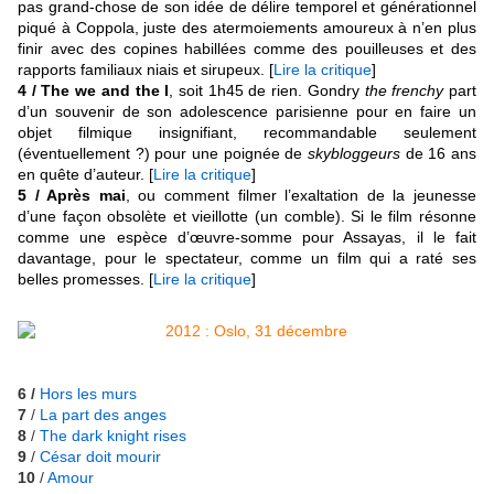
pas grand-chose de son idée de délire temporel et générationnel
piqué à Coppola, juste des atermoiements amoureux à n’en plus
finir avec des copines habillées comme des pouilleuses et des
rapports familiaux niais et sirupeux.
[
Lire la critique
]
4 / The we and the I
, soit 1h45 de rien. Gondry
the frenchy
part
d’un souvenir de son adolescence parisienne pour en faire un
objet filmique insignifiant, recommandable seulement
(éventuellement ?) pour une poignée de
skybloggeurs
de 16 ans
en quête d’auteur.
[
Lire la critique
]
5 / Après mai
, ou comment filmer l’exaltation de la jeunesse
d’une façon obsolète et vieillotte (un comble). Si le film résonne
comme une espèce d’œuvre-somme pour Assayas, il le fait
davantage, pour le spectateur, comme un film qui a raté ses
belles promesses.
[
Lire la critique
]
6 /
Hors les murs
7
/
La part des anges
8
/
The dark knight rises
9
/
César doit mourir
10
/
Amour