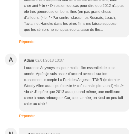
cher ami !<br /> On est en tout cas pour dire que 2012 n'a pas
été très généreuse en bons films (en pas grand chose
d'ailleurs...)<br /> Par contre, classer les Resnais, Loach,
Taviani et Haneke dans tes pires films me laisse supposer
que les séniors ne sont pas trop ta tasse de thé...
Répondre
A
Adam
02/01/2013 13:37
Laurence Anyways est pour moi le film essentiel de cette
année. Après je suis assez d'accord avec toi sur ton
classement, excepté La Part des Anges et TDKR (le dernier
Woody Allen aurait pu être<br /> cité dans le pire aussi).<br />
<br /> J'espère que 2013 aura, quand même, une meilleure
came à nous refourguer. Car, cette année, on s'est un peu fait
chier au ciné !
Répondre
N