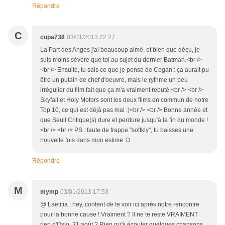
Répondre
C
copa738
03/01/2013 22:27
La Part des Anges j'ai beaucoup aimé, et bien que déçu, je
suis moins sévère que toi au sujet du dernier Batman.<br />
<br /> Ensuite, tu sais ce que je pense de Cogan : ça aurait pu
être un putain de chef d'oeuvre, mais le rythme un peu
irrégulier du film fait que ça m'a vraiment rebuté.<br /> <br />
Skyfall et Holy Motors sont les deux films en commun de notre
Top 10, ce qui est déjà pas mal :)<br /> <br /> Bonne année et
que Seuil Critique(s) dure et perdure jusqu'à la fin du monde !
<br /> <br /> PS : faute de frappe "softkly", tu baisses une
nouvelle fois dans mon estime :D
Répondre
M
mymp
03/01/2013 17:53
@ Laetitia : hey, content de te voir ici après notre rencontre
pour la bonne cause ! Vraiment ? Il ne te reste VRAIMENT
rien d'Oslo, 31 août ? Rien qu'à écouter quelques chansons