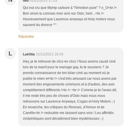
neil
01/01/2013 17:03
Qui eut cru que Mymp carbure à "l'émotion pure" ? o_O<br />
Bon sinon tu connais mon avis sur Oslo, hein...<br />
Heureusement que Laurence anyways et Holy motors nous
sauvent du divorce ^^
Répondre
L
Laëtitia
31/12/2012 20:45
Hey, je te retrouve de clics en clics ! Nous avions causé ciné
lors de la manif pour le mariage gay, tu te souviens ? Je
prends connaissance de ton bilan ciné au moment où je
publie le mien et<br /> c'est très amusant car nous avons par
moment des engouements communs et à d'autres, des avis
complètement différents !<br /> <br /> Comme je te l'avais dit,
il me reste très peu de choses d'Oslo mais nous nous
retrouvons sur Laurence Anyways, Cogan et Holy Motors ;-)
En revanche, tes critiques du Resnais, d'Amour et de
Camille<br /> redouble me laissent sans voix ! Les affinités
cinéphiliques sont décidément bien mystérieuses ;-)