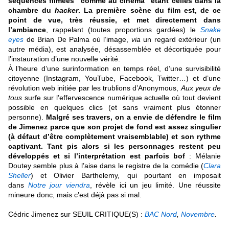
séquences filmées "comme au cinéma" étant celles dans la
chambre du
hacker
. La première scène du film est, de ce
point de vue, très réussie, et met directement dans
l’ambiance
, rappelant (toutes proportions gardées) le
Snake
eyes
de Brian De Palma où l’image,
via
un regard extérieur (un
autre média), est analysée, désassemblée et décortiquée pour
l’instauration d’une nouvelle vérité.
À l’heure d’une surinformation en temps réel, d’une survisibilité
citoyenne (Instagram, YouTube, Facebook, Twitter…) et d’une
révolution web initiée par les trublions d’Anonymous,
Aux yeux de
tous
surfe sur l’effervescence numérique actuelle où tout devient
possible en quelques clics (et sans vraiment plus étonner
personne).
Malgré ses travers, on a envie de défendre le film
de Jimenez parce que son
projet de fond est
assez
singulier
(à défaut d’être complètement vraisemblable) et son rythme
captivant.
Tant pis alors si les personnages restent peu
développés et si l’interprétation est parfois bof
: Mélanie
Doutey semble plus à l’aise dans le registre de la comédie (
Clara
Sheller
) et Olivier Barthelemy, qui pourtant en imposait
dans
Notre jour viendra
, révèle ici un jeu limité. Une réussite
mineure donc, mais c’est déjà pas si mal.
Cédric Jimenez sur SEUIL CRITIQUE(S) :
BAC Nord
,
Novembre
.