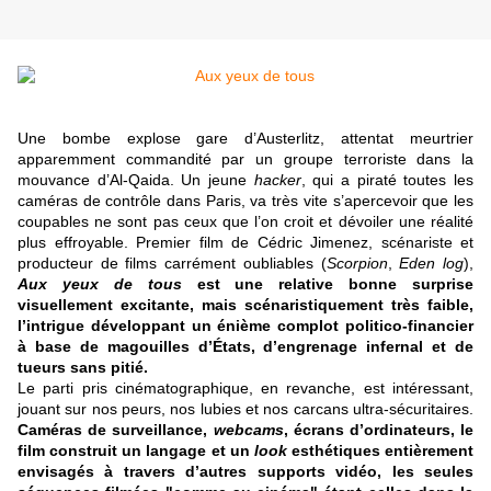
Une bombe explose gare d’Austerlitz, attentat meurtrier
apparemment commandité par un groupe terroriste dans la
mouvance d’Al-Qaida. Un jeune
hacker
, qui a piraté toutes les
caméras de contrôle dans Paris, va très vite s’apercevoir que les
coupables ne sont pas ceux que l’on croit et dévoiler une réalité
plus effroyable. Premier film de Cédric Jimenez, scénariste et
producteur de films carrément oubliables (
Scorpion
,
Eden log
),
Aux yeux de tous
est une relative bonne surprise
visuellement excitante, mais scénaristiquement très faible,
l’intrigue développant un énième complot politico-financier
à base de magouilles d’États, d’engrenage infernal et de
tueurs sans pitié.
Le parti pris cinématographique, en revanche, est intéressant,
jouant sur nos peurs, nos lubies et nos carcans ultra-sécuritaires.
Caméras de surveillance,
webcams
, écrans d’ordinateurs, le
film construit un langage et un
look
esthétiques entièrement
envisagés à travers d’autres supports vidéo, les seules