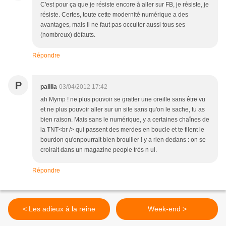
C'est pour ça que je résiste encore à aller sur FB, je résiste, je
résiste. Certes, toute cette modernité numérique a des
avantages, mais il ne faut pas occulter aussi tous ses
(nombreux) défauts.
Répondre
P
palilia
03/04/2012 17:42
ah Mymp ! ne plus pouvoir se gratter une oreille sans être vu
et ne plus pouvoir aller sur un site sans qu'on le sache, tu as
bien raison. Mais sans le numérique, y a certaines chaînes de
la TNT<br /> qui passent des merdes en boucle et te filent le
bourdon qu'onpourrait bien brouiller ! y a rien dedans : on se
croirait dans un magazine people très n ul.
Répondre
< Les adieux à la reine
Week-end >