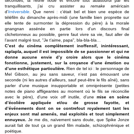
secondes, la rétine floue et encore tout abasourdi par les
tranquillisants, j’ai cru assister au
remake
américain
d’
Irréversible
. Que nenni : c’était bel et bien une espèce de
téléfilm du dimanche après-midi (une famille bien proprette sur
elle tente de surmonter la dépression du père) à la morale
gnangnan assénée en partie lors d’un discours final
clichetonneux au possible, genre faut vivre sa vie, faut aller de
l’avant malgré tout, "Je t’aime, papa", bla-bla-bla…
C’est du cinéma complètement inoffensif, inintéressant,
raplapla, auquel il est impossible de se passionner et qui ne
donne aucune envie d’y croire alors que le cinéma
fonctionne, justement, sur la croyance d’une émotion ou
d’une esthétique particulière.
Rien de tel ici : le personnage de
Mel Gibson, au jeu sans saveur, n’est pas émouvant une
seconde (ni les autres d’ailleurs, sauf peut-être le fils aîné), sans
parler d’une musique insupportable et omniprésente (petites
notes de piano affligeantes au moment où le fils se réconcilie
avec le père), d'une voix
off
inutile, d’une
mise en scène
d’écolière appliquée et/ou de grosse fayotte, et
d’événements dont on se contrefout royalement tant les
enjeux sont mal amenés, mal exploités et tout simplement
ennuyeux.
Je me dis, naïvement sans doute, que Spike Jonze
aurait fait de tout ça un grand film malade, schizophrénique et
poétique.