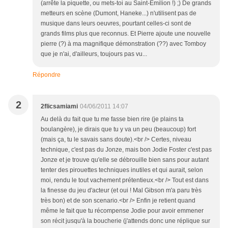
(arrête la piquette, ou mets-toi au Saint-Émilion !) ;) De grands
metteurs en scène (Dumont, Haneke...) n'utilisent pas de
musique dans leurs oeuvres, pourtant celles-ci sont de
grands films plus que reconnus. Et Pierre ajoute une nouvelle
pierre (?) à ma magnifique démonstration (??) avec Tomboy
que je n'ai, d'ailleurs, toujours pas vu...
Répondre
2
2flicsamiami
04/06/2011 14:07
Au delà du fait que tu me fasse bien rire (je plains ta
boulangère), je dirais que tu y va un peu (beaucoup) fort
(mais ça, tu le savais sans doute).<br /> Certes, niveau
technique, c'est pas du Jonze, mais bon Jodie Foster c'est pas
Jonze et je trouve qu'elle se débrouille bien sans pour autant
tenter des pirouettes techniques inutiles et qui aurait, selon
moi, rendu le tout vachement prétentieux.<br /> Tout est dans
la finesse du jeu d'acteur (et oui ! Mal Gibson m'a paru très
très bon) et de son scenario.<br /> Enfin je retient quand
même le fait que tu récompense Jodie pour avoir emmener
son récit jusqu'à la boucherie (j'attends donc une réplique sur