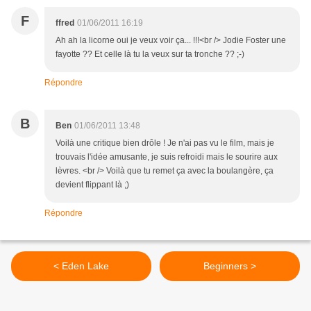
F
ffred
01/06/2011 16:19
Ah ah la licorne oui je veux voir ça... !!!<br /> Jodie Foster une
fayotte ?? Et celle là tu la veux sur ta tronche ?? ;-)
Répondre
B
Ben
01/06/2011 13:48
Voilà une critique bien drôle ! Je n'ai pas vu le film, mais je
trouvais l'idée amusante, je suis refroidi mais le sourire aux
lèvres. <br /> Voilà que tu remet ça avec la boulangère, ça
devient flippant là ;)
Répondre
< Eden Lake
Beginners >