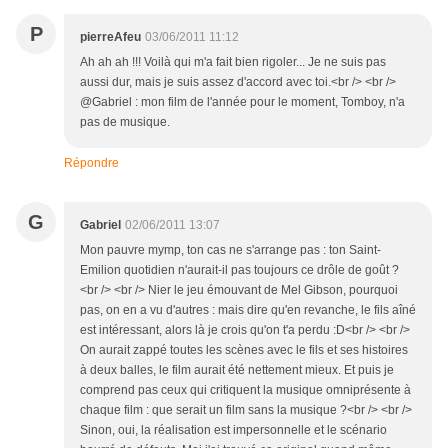
P
pierreAfeu
03/06/2011 11:12
Ah ah ah !!! Voilà qui m'a fait bien rigoler... Je ne suis pas
aussi dur, mais je suis assez d'accord avec toi.<br /> <br />
@Gabriel : mon film de l'année pour le moment, Tomboy, n'a
pas de musique.
Répondre
G
Gabriel
02/06/2011 13:07
Mon pauvre mymp, ton cas ne s'arrange pas : ton Saint-
Emilion quotidien n'aurait-il pas toujours ce drôle de goût ?
<br /> <br /> Nier le jeu émouvant de Mel Gibson, pourquoi
pas, on en a vu d'autres : mais dire qu'en revanche, le fils aîné
est intéressant, alors là je crois qu'on t'a perdu :D<br /> <br />
On aurait zappé toutes les scènes avec le fils et ses histoires
à deux balles, le film aurait été nettement mieux. Et puis je
comprend pas ceux qui critiquent la musique omniprésente à
chaque film : que serait un film sans la musique ?<br /> <br />
Sinon, oui, la réalisation est impersonnelle et le scénario