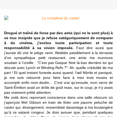
Drogué et traîné de force par des amis (qui ne le sont plus) à
ce truc insipide que je refuse catégoriquement de comparer
à du cinéma, j’exclus toute participation et toute
responsabilité à sa vision imposée.
Faut dire aussi que
j’aurais dû voir le piège venir. Attablés paisiblement à la terrasse
d’un sympathique petit restaurant, une amie me murmure
soudain à l’oreille : "C’est pas Gaspar Noé là-bas derrière toi qui
discute avec Lynch et Winding Refn ?". Ah, quelle crédulité de ma
part ! Et quel instant funeste aussi quand, l’œil fébrile et paniqué,
je me suis retourné pour faire face à mes trois muses et
accomplir enfin mon destin… C’est vrai qu’ensuite, mon verre de
Saint-Émilion avait un drôle de goût mais, sur le coup, je n’y avais
pas vraiment prêté attention.
Me voilà donc reprenant conscience dans une salle obscure où
j’aperçois Mel Gibson en train de
fister
une pauvre peluche de
castor qui, étrangement, ressemblait davantage à ma boulangère
qu’à ce satané rongeur. Je dois avouer que, pendant quelques