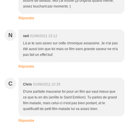
bourré de défauts. Moi j'ai trouvé ça original quand même,
assez touchant par moments :)
Répondre
N
neil
01/06/2011 23:12
Là je te suis assez sur cette chronique assassine. Je n'ai pas
été aussi loin que toi mais ce film sans grande saveur ne m'a
pas fait un effet buf.
Répondre
C
Chris
01/06/2011 22:35
D'une parfaite mauvaise foi pour un film qui vaut mieux que
ce que tu en dis (arrête le Saint Emilion). Tu parles de grand
film malade, mais celui-ci n'est pas bien portant, et le
qualificatif de petit film malade lui va assez bien.
Répondre