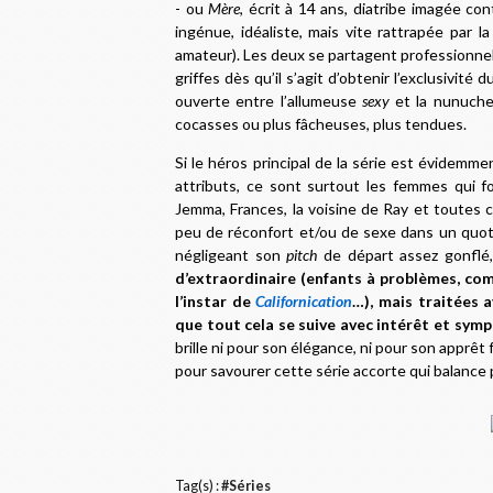
- ou
Mère
, écrit à 14 ans, diatribe imagée con
ingénue, idéaliste, mais vite rattrapée par l
amateur). Les deux se partagent professionnel
griffes dès qu’il s’agit d’obtenir l’exclusivité
ouverte entre l’allumeuse
sexy
et la nunuche 
cocasses ou plus fâcheuses, plus tendues.
Si le héros principal de la série est évidemm
attributs, ce sont surtout les femmes qui fon
Jemma, Frances, la voisine de Ray et toutes 
peu de réconfort et/ou de sexe dans un quotid
négligeant son
pitch
de départ assez gonflé
d’extraordinaire (enfants à problèmes, com
l’instar de
Californication
…), mais traitées 
que tout cela se suive avec intérêt et symp
brille ni pour son élégance, ni pour son apprê
pour savourer cette série accorte qui balance 
Tag(s) :
#Séries