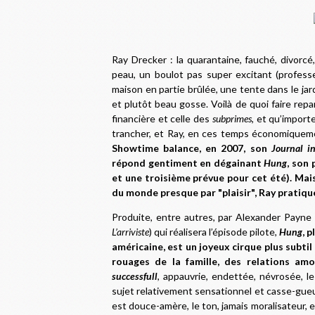
Ray Drecker : la quarantaine, fauché, divorc
peau, un boulot pas super excitant (profes
maison en partie brûlée, une tente dans le j
et plutôt beau gosse. Voilà de quoi faire repar
financière et celle des
subprimes
, et qu’importe
trancher, et Ray, en ces temps économiquement
Showtime balance, en 2007, son
Journal in
répond gentiment en dégainant
Hung
, son
et une troisième prévue pour cet été). Mais
du monde presque par "plaisir", Ray pratique
Produite, entre autres, par Alexander Payne 
L’arriviste
) qui réalisera l’épisode pilote,
Hung
, 
américaine, est un joyeux cirque plus subtil 
rouages de la famille, des relations a
successfull
, appauvrie, endettée, névrosée, le
sujet relativement sensationnel et casse-gueule
est douce-amère, le ton, jamais moralisateur, 