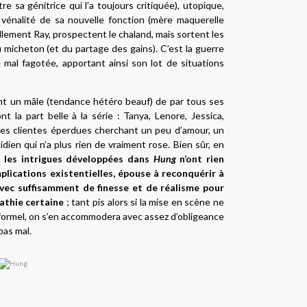
tre sa génitrice qui l’a toujours critiquée), utopique,
a vénalité de sa nouvelle fonction (mère maquerelle
lement Ray, prospectent le chaland, mais sortent les
 du micheton (et du partage des gains). C’est la guerre
mal fagotée, apportant ainsi son lot de situations
ent un mâle (tendance hétéro beauf) de par tous ses
t la part belle à la série : Tanya, Lenore, Jessica,
ces clientes éperdues cherchant un peu d’amour, un
ien qui n’a plus rien de vraiment rose. Bien sûr, en
,
les intrigues développées dans
Hung
n’ont rien
plications existentielles, épouse à reconquérir à
avec suffisamment de finesse et de réalisme pour
athie certaine
; tant pis alors si la mise en scène ne
t formel, on s’en accommodera avec assez d’obligeance
pas mal.