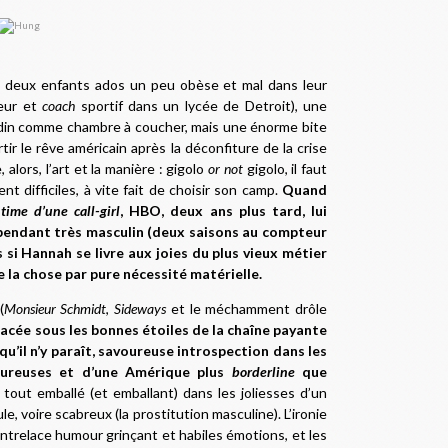
é, deux enfants ados un peu obèse et mal dans leur
seur et
coach
sportif dans un lycée de Detroit), une
ardin comme chambre à coucher, mais une énorme bite
tir le rêve américain après la déconfiture de la crise
, alors, l’art et la manière : gigolo
or not
gigolo, il faut
 difficiles, à vite fait de choisir son camp.
Quand
time d’une call-girl
, HBO, deux ans plus tard, lui
 pendant très masculin (deux saisons au compteur
 si Hannah se livre aux joies du plus vieux métier
 la chose par pure nécessité matérielle.
(
Monsieur Schmidt
,
Sideways
et le méchamment drôle
placée sous les bonnes étoiles de la chaîne payante
qu’il n’y paraît, savoureuse introspection dans les
moureuses et d’une Amérique plus
borderline
que
 tout emballé (et emballant) dans les joliesses d’un
, voire scabreux (la prostitution masculine). L’ironie
entrelace humour grinçant et habiles émotions, et les