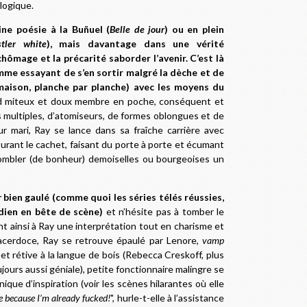
logique.
ne poésie à la Buñuel (
Belle de jour
) ou en plein
tler white
), mais davantage dans une vérité
chômage et la précarité saborder l’avenir. C’est là
omme essayant de s’en sortir malgré la dèche et de
maison, planche par planche) avec les moyens du
rd miteux et doux membre en poche, conséquent et
 multiples, d’atomiseurs, de formes oblongues et de
r mari, Ray se lance dans sa fraîche carrière avec
courant le cachet, faisant du porte à porte et écumant
ombler (de bonheur) demoiselles ou bourgeoises un
r
bien gaulé (comme quoi les séries télés réussies,
dien en bête de scène)
et n’hésite pas à tomber le
frant ainsi à Ray une interprétation tout en charisme et
sacerdoce, Ray se retrouve épaulé par Lenore,
vamp
) et rétive à la langue de bois (Rebecca Creskoff, plus
ours aussi géniale), petite fonctionnaire malingre se
que d’inspiration (voir les scènes hilarantes où elle
e because I’m already fucked!
", hurle-t-elle à l’assistance