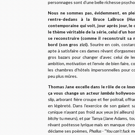
personnages sont d’une belle richesse psycho
Nous ne sommes pas, évidemment, en plei
rentre-dedans à la Bruce LaBruce (
Hus
contemporaine qui voit, jour après jour, le 
le thème véritable de la série, celui d’un h
se reconstruire (comme il reconstruit sa 
bord (son gros zizi).
Sourire en coin, costa
apte à satisfaire ces dames rêvant d’orgasmes
gros bazars pour changer d’avec celui de leu
ambition, motivation et l’envie de bien faire, 
les chambres d’hôtels impersonnelles pour c
peu plus mûres.
Thomas Jane excelle dans le rôle de ce
lose
ça vous change un acteur
lambda
hollywoo
slip, arborant fière croupe et fier poitrail, of
en légèreté. Dans l’exercice de son galant 
cynique n’ayant pas froid aux yeux (ni ailleurs
bitchy
tu meurs), et par Tanya (Jane Adams, touj
rêvant poétesse lyrique mais en manque chroni
déclame ses poèmes,
Phallus
- "
You can’t fuck m