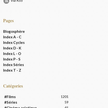
via RSS
Pages
Blogosphère
Index A - C
Index Cycles
Index D - K
Index L - O
Index P - S
Index Séries
Index T - Z
Catégories
#Films
1201
#Séries
59
#Cinéma asiatique
45